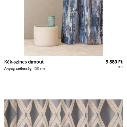
Kék-színes dimout
9 880
Ft
/m
Anyag szélesség:
150 cm