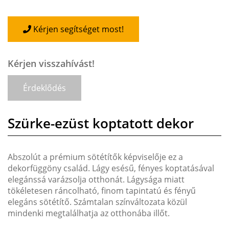
Kérjen segítséget most!
Kérjen visszahívást!
Érdeklődés
Szürke-ezüst koptatott dekor
Abszolút a prémium sötétítők képviselője ez a
dekorfüggöny család. Lágy esésű, fényes koptatásával
elegánssá varázsolja otthonát. Lágysága miatt
tökéletesen ráncolható, finom tapintatú és fényű
elegáns sötétítő. Számtalan színváltozata közül
mindenki megtalálhatja az otthonába illőt.