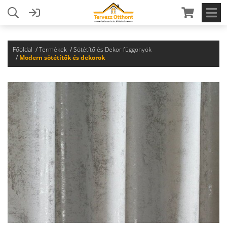
Főoldal
Termékek
Sötétítő és Dekor függönyök
Modern sötétítők és dekorok