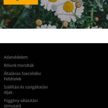
Adatvédelem
Rólunk mondták
Általános Szerződési
Feltételek
Szállítási és szolgáltatási
díjak
Függöny választási
útmutató