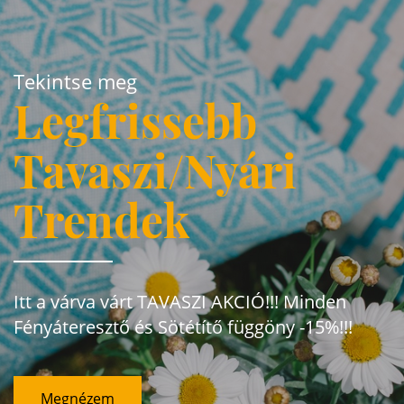
Tekintse meg
Legfrissebb
Tavaszi/Nyári
Trendek
Itt a várva várt TAVASZI AKCIÓ!!! Minden
Fényáteresztő és Sötétítő függöny -15%!!!
Megnézem