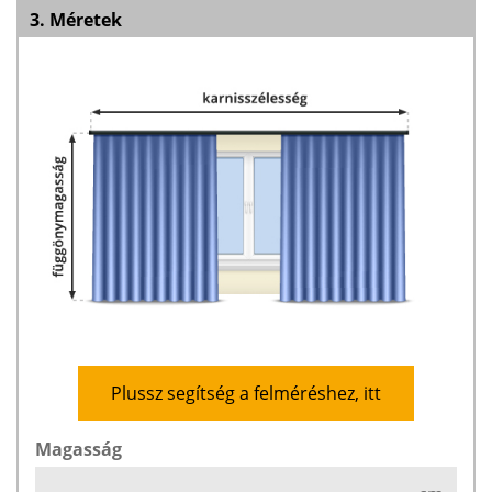
3. Méretek
Plussz segítség a felméréshez, itt
Magasság