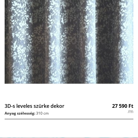
3D-s leveles szürke dekor
27 590
Ft
/m
Anyag szélesség:
310 cm