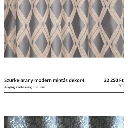
Szürke-arany modern mintás dekor4.
32 250
Ft
/m
Anyag szélesség:
320 cm