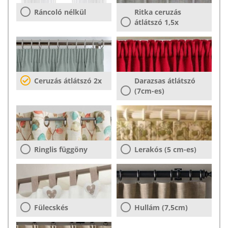
Ráncoló nélkül
Ritka ceruzás
átlátszó 1,5x
Ceruzás átlátszó 2x
Darazsas átlátszó
(7cm-es)
Ringlis függöny
Lerakós (5 cm-es)
Fülecskés
Hullám (7,5cm)