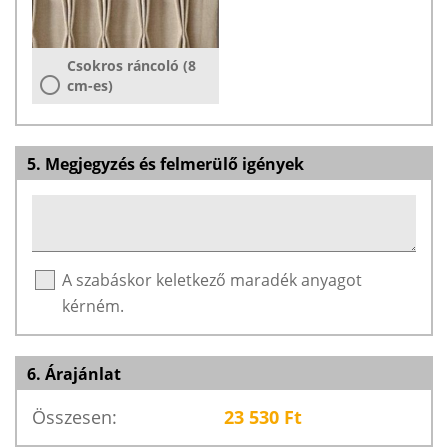
Csokros ráncoló (8
cm-es)
5. Megjegyzés és felmerülő igények
A szabáskor keletkező maradék anyagot
kérném.
6. Árajánlat
Összesen:
23 530
Ft