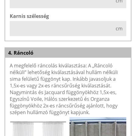
cm
Karnis szélesség
cm
4. Ráncoló
A megfelelő ráncolás kiválasztása: A „Ráncoló
nélküli” lehetőség kiválasztásával hullám nélküli
sima felületű függönyt kap. Inkább javasoljuk a
1,5x-es vagy 2x-es ráncsűrűség kiválasztását.
Nagymintás és Jacquard függönyökhöz 1,5x-es,
Egyszínű Voile, Hálós szerkezetű és Organza
függönyökhöz 2x-es ráncsűrűség ajánlott, hogy
szépen hullámzó függönyt kapjunk.