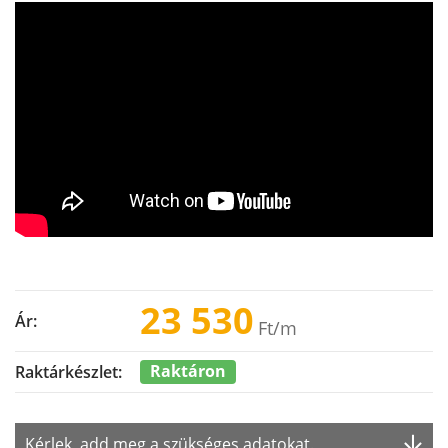
23 530
Ár:
Ft
/m
Raktáron
Raktárkészlet:
Kérlek, add meg a szükséges adatokat.