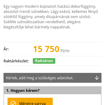
Egy nagyon modern koptatott hatású dekorfüggöny,
abszolút trendi színekben. Lágy esésű, kellemes fényű
sötétítő függöny, amely díszpárnának sem utolsó.
Sokféle színváltozatban rendelhető, elegáns
kiegészítője lehet bármely nappalinak.
15 750
Ár:
Ft
/m
Raktáron
Raktárkészlet:
Kérlek, add meg a szükséges adatokat.
1. Hogyan kérem?
Méretre varrva