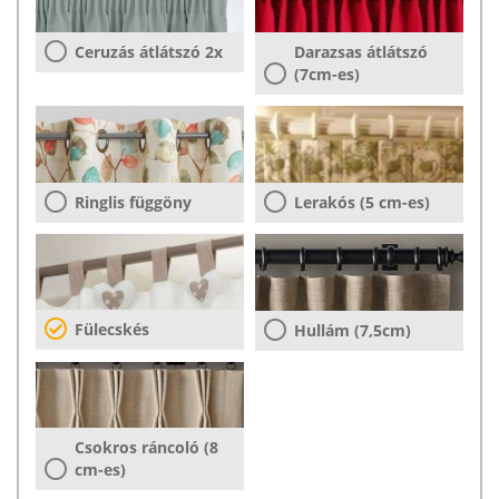
Ceruzás átlátszó 2x
Darazsas átlátszó
(7cm-es)
Ringlis függöny
Lerakós (5 cm-es)
Fülecskés
Hullám (7,5cm)
Csokros ráncoló (8
cm-es)