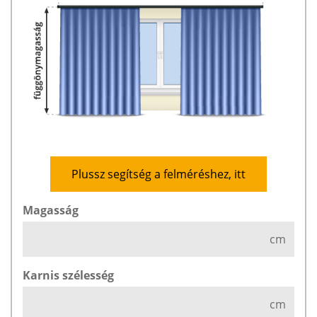
Plussz segítség a felméréshez, itt
Magasság
cm
Karnis szélesség
cm