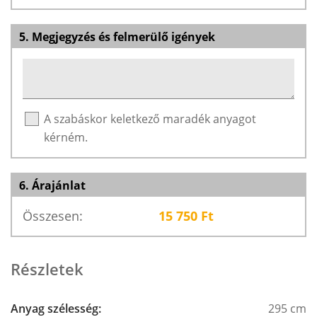
5. Megjegyzés és felmerülő igények
A szabáskor keletkező maradék anyagot
kérném.
6. Árajánlat
Összesen:
15 750
Ft
Részletek
Anyag szélesség:
295 cm