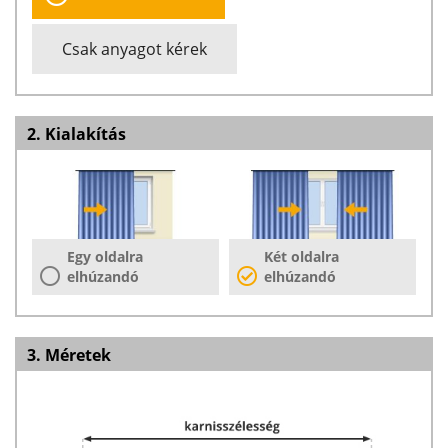
Csak anyagot kérek
2. Kialakítás
Egy oldalra
Két oldalra
elhúzandó
elhúzandó
3. Méretek