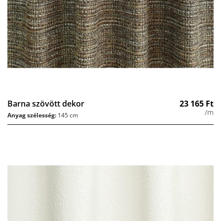
Barna szövött dekor
23 165
Ft
/m
Anyag szélesség:
145 cm