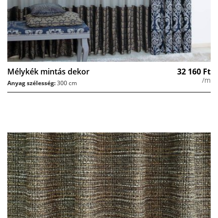
Mélykék mintás dekor
32 160
Ft
/m
Anyag szélesség:
300 cm