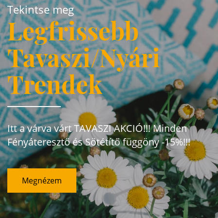
Tekintse meg
Legfrissebb
Tavaszi/Nyári
Trendek
Itt a várva várt TAVASZI AKCIÓ!!! Minden
Fényáteresztő és Sötétítő függöny -15%!!!
Megnézem