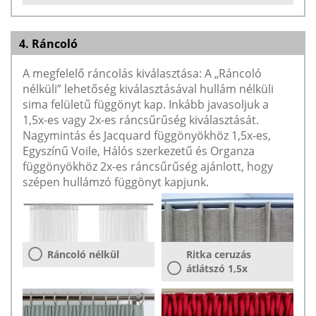
4. Ráncoló
A megfelelő ráncolás kiválasztása: A „Ráncoló
nélküli” lehetőség kiválasztásával hullám nélküli
sima felületű függönyt kap. Inkább javasoljuk a
1,5x-es vagy 2x-es ráncsűrűség kiválasztását.
Nagymintás és Jacquard függönyökhöz 1,5x-es,
Egyszínű Voile, Hálós szerkezetű és Organza
függönyökhöz 2x-es ráncsűrűség ajánlott, hogy
szépen hullámzó függönyt kapjunk.
Ráncoló nélkül
Ritka ceruzás
átlátszó 1,5x