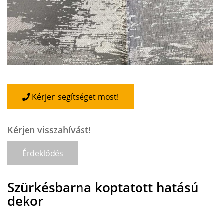
Kérjen segítséget most!
Kérjen visszahívást!
Érdeklődés
Szürkésbarna koptatott hatású
dekor