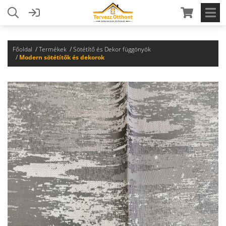
Főoldal
Termékek
Sötétítő és Dekor függönyök
Modern sötétítők és dekorok