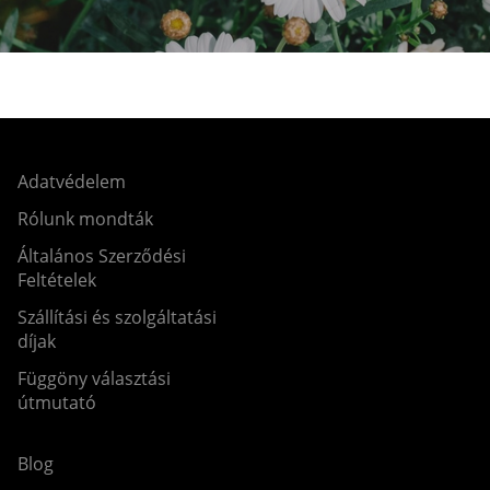
Adatvédelem
Rólunk mondták
Általános Szerződési
Feltételek
Szállítási és szolgáltatási
díjak
Függöny választási
útmutató
Blog