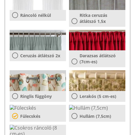
Ráncoló nélkül
Ritka ceruzás
átlátszó 1,5x
Ceruzás átlátszó 2x
Darazsas átlátszó
(7cm-es)
Ringlis függöny
Lerakós (5 cm-es)
Fülecskés
Hullám (7,5cm)