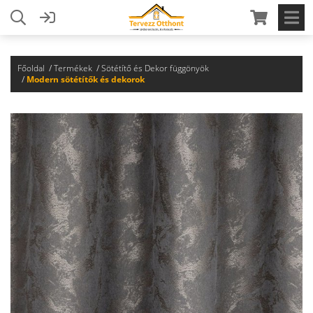
Főoldal
Termékek
Sötétítő és Dekor függönyök
Modern sötétítők és dekorok