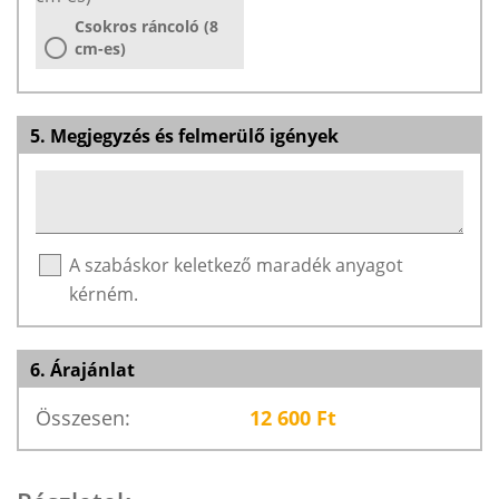
Csokros ráncoló (8
cm-es)
5. Megjegyzés és felmerülő igények
A szabáskor keletkező maradék anyagot
kérném.
6. Árajánlat
Összesen:
12 600
Ft