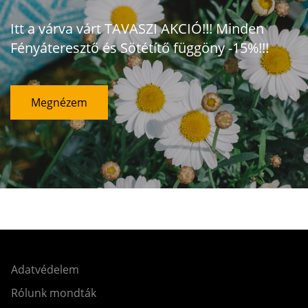
Itt a várva várt TAVASZI AKCIÓ!!! Minden
Fényáteresztő és Sötétítő függöny -15%!!!
Megnézem
Adatvédelem
Rólunk mondták