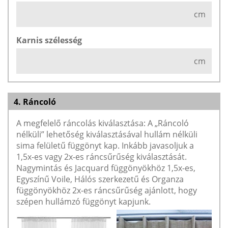
cm
Karnis szélesség
cm
4. Ráncoló
A megfelelő ráncolás kiválasztása: A „Ráncoló
nélküli” lehetőség kiválasztásával hullám nélküli
sima felületű függönyt kap. Inkább javasoljuk a
1,5x-es vagy 2x-es ráncsűrűség kiválasztását.
Nagymintás és Jacquard függönyökhöz 1,5x-es,
Egyszínű Voile, Hálós szerkezetű és Organza
függönyökhöz 2x-es ráncsűrűség ajánlott, hogy
szépen hullámzó függönyt kapjunk.