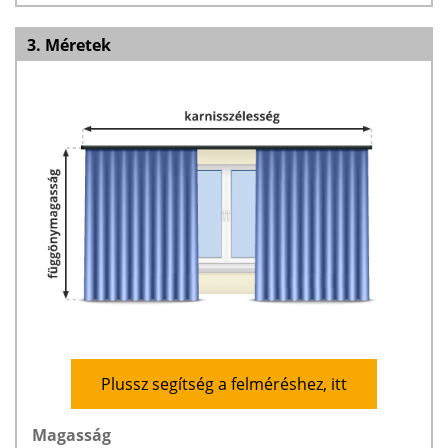
3. Méretek
Plussz segítség a felméréshez, itt
Magasság