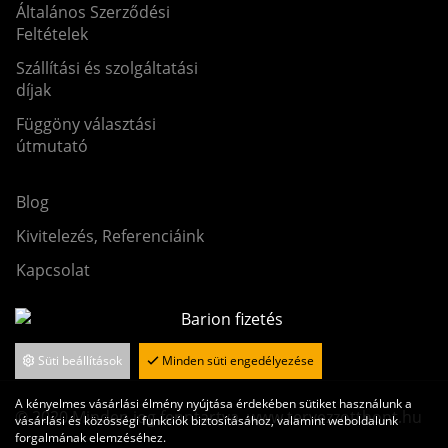
Általános Szerződési
Feltételek
Szállítási és szolgáltatási
díjak
Függöny választási
útmutató
Blog
Kivitelezés, Referenciáink
Kapcsolat
Süti beállítások
Minden süti engedélyezése
A kényelmes vásárlási élmény nyújtása érdekében sütiket használunk a
© 2020 Minden jog fenntartva. www.tervezzotthont.hu
vásárlási és közösségi funkciók biztosításához, valamint weboldalunk
forgalmának elemzéséhez.