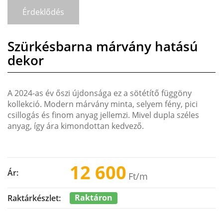
Érdeklődés
Szürkésbarna márvány hatású
dekor
A 2024-as év őszi újdonsága ez a sötétítő függöny
kollekció. Modern márvány minta, selyem fény, pici
csillogás és finom anyag jellemzi. Mivel dupla széles
anyag, így ára kimondottan kedvező.
12 600
Ár:
Ft
/m
Raktáron
Raktárkészlet: