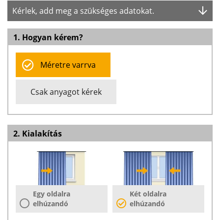
Kérlek, add meg a szükséges adatokat.
1. Hogyan kérem?
Méretre varrva
Csak anyagot kérek
2. Kialakítás
Egy oldalra
Két oldalra
elhúzandó
elhúzandó