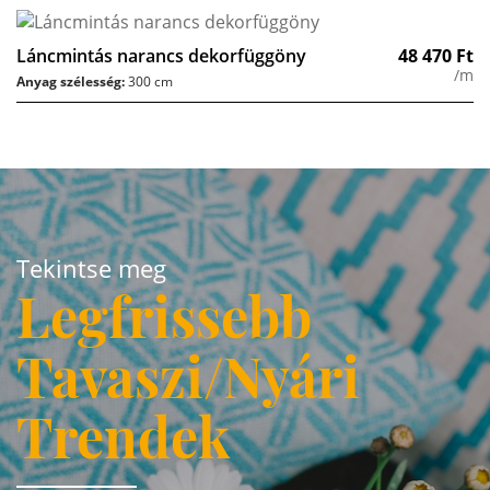
Láncmintás narancs dekorfüggöny
48 470
Ft
/m
Anyag szélesség:
300 cm
Tekintse meg
Legfrissebb
Tavaszi/Nyári
Trendek