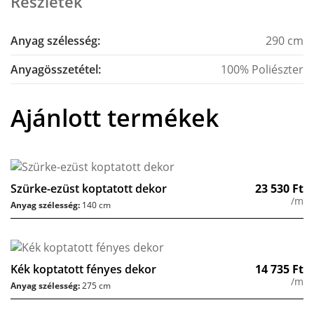
Részletek
Anyag szélesség:
290 cm
Anyagösszetétel:
100% Poliészter
Ajánlott termékek
Szürke-ezüst koptatott dekor
23 530
Ft
/m
Anyag szélesség:
140 cm
Kék koptatott fényes dekor
14 735
Ft
/m
Anyag szélesség:
275 cm