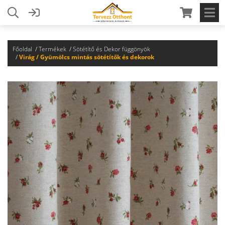
Főoldal
Termékek
Sötétítő és Dekor függönyök
Virág / Gyümölcs mintás sötétítők és dekorok