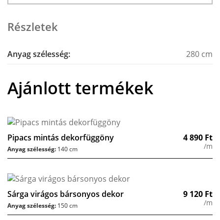
Részletek
Anyag szélesség:
280 cm
Ajánlott termékek
Pipacs mintás dekorfüggöny
4 890
Ft
/m
Anyag szélesség:
140 cm
Sárga virágos bársonyos dekor
9 120
Ft
/m
Anyag szélesség:
150 cm