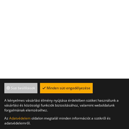
Süti beállítások
Minden süti engedélyezése
A kényelmes vásárlási élmény nyújtása érdekében sütiket használunk a
vásárlási és közösségi funkciók biztosításához, valamint weboldalunk
forgalmának elemzéséhez.
Az
Adatvédelem
oldalon megtalál minden információt a sütikről és
adatvédelemről.