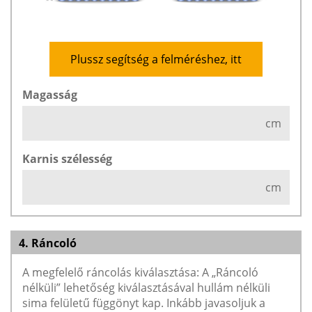
Plussz segítség a felméréshez, itt
Magasság
cm
Karnis szélesség
cm
4. Ráncoló
A megfelelő ráncolás kiválasztása: A „Ráncoló
nélküli” lehetőség kiválasztásával hullám nélküli
sima felületű függönyt kap. Inkább javasoljuk a