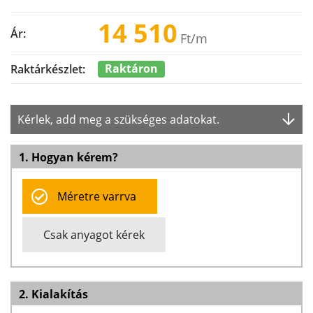
14 510
Ár:
Ft
/m
Raktáron
Raktárkészlet:
Kérlek, add meg a szükséges adatokat.
1. Hogyan kérem?
Méretre varrva
Csak anyagot kérek
2. Kialakítás