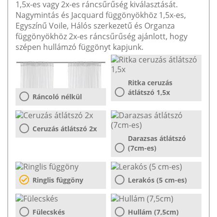
1,5x-es vagy 2x-es ráncsűrűség kiválasztását.
Nagymintás és Jacquard függönyökhöz 1,5x-es,
Egyszínű Voile, Hálós szerkezetű és Organza
függönyökhöz 2x-es ráncsűrűség ajánlott, hogy
szépen hullámzó függönyt kapjunk.
Ritka ceruzás
átlátszó 1,5x
Ráncoló nélkül
Ceruzás átlátszó 2x
Darazsas átlátszó
(7cm-es)
Ringlis függöny
Lerakós (5 cm-es)
Fülecskés
Hullám (7,5cm)