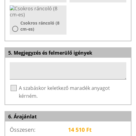
Csokros ráncoló (8
cm-es)
5. Megjegyzés és felmerülő igények
A szabáskor keletkező maradék anyagot
kérném.
6. Árajánlat
Összesen:
14 510
Ft