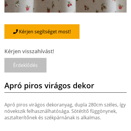
Kérjen segítséget most!
Kérjen visszahívást!
Érdeklődés
Apró piros virágos dekor
Apró piros virágos dekoranyag, dupla 280cm széles, így
növekszik felhasználhatósága. Sötétítő függönynek,
asztalterítőnek és székpárnának is alkalmas.