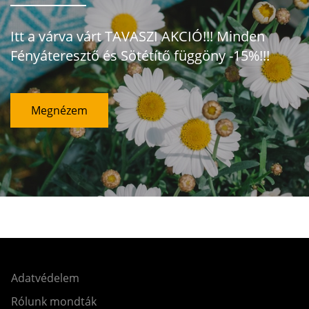
Itt a várva várt TAVASZI AKCIÓ!!! Minden
Fényáteresztő és Sötétítő függöny -15%!!!
Megnézem
Adatvédelem
Rólunk mondták