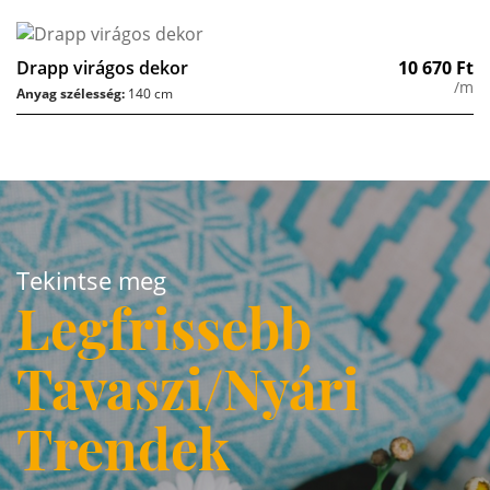
Drapp virágos dekor
10 670
Ft
/m
Anyag szélesség:
140 cm
Tekintse meg
Legfrissebb
Tavaszi/Nyári
Trendek