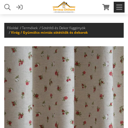
Főoldal
Termékek
Sötétítő és Dekor függönyök
Virág / Gyümölcs mintás sötétítők és dekorok