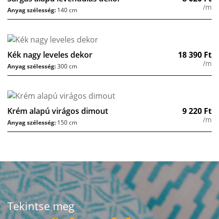
/m
Anyag szélesség:
140 cm
Kék nagy leveles dekor
18 390
Ft
/m
Anyag szélesség:
300 cm
Krém alapú virágos dimout
9 220
Ft
/m
Anyag szélesség:
150 cm
Tekintse meg