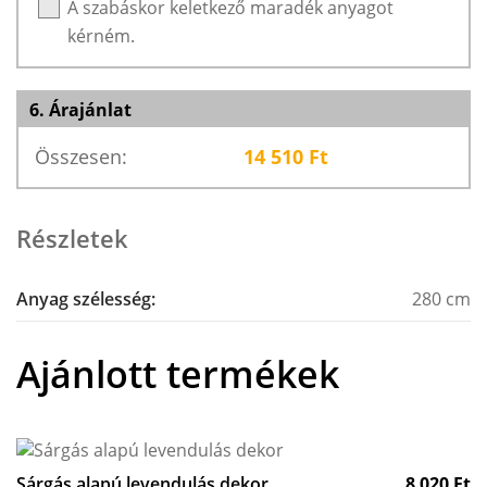
A szabáskor keletkező maradék anyagot
kérném.
6. Árajánlat
Összesen:
14 510
Ft
Részletek
Anyag szélesség:
280 cm
Ajánlott termékek
Sárgás alapú levendulás dekor
8 020
Ft