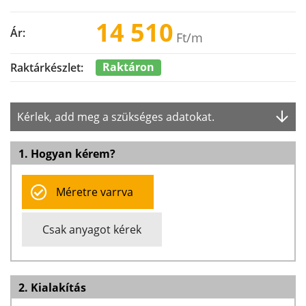
14 510
Ár:
Ft
/m
Raktáron
Raktárkészlet:
Kérlek, add meg a szükséges adatokat.
1. Hogyan kérem?
Méretre varrva
Csak anyagot kérek
2. Kialakítás