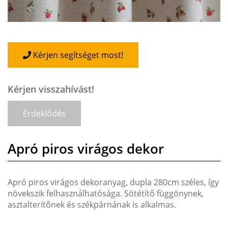
Kérjen segítséget most!
Kérjen visszahívást!
Érdeklődés
Apró piros virágos dekor
Apró piros virágos dekoranyag, dupla 280cm széles, így
növekszik felhasználhatósága. Sötétítő függönynek,
asztalterítőnek és székpárnának is alkalmas.