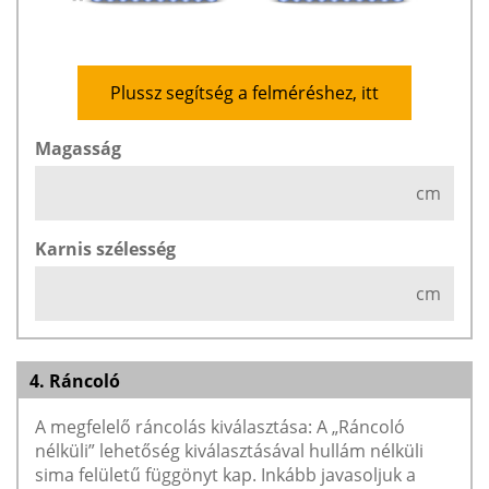
Plussz segítség a felméréshez, itt
Magasság
cm
Karnis szélesség
cm
4. Ráncoló
A megfelelő ráncolás kiválasztása: A „Ráncoló
nélküli” lehetőség kiválasztásával hullám nélküli
sima felületű függönyt kap. Inkább javasoljuk a