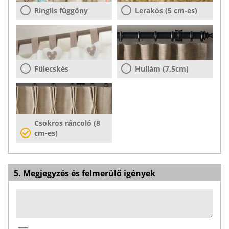
Ringlis függöny
Lerakós (5 cm-es)
Fülecskés
Hullám (7,5cm)
Csokros ráncoló (8
cm-es)
5. Megjegyzés és felmerülő igények