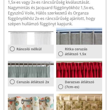
1,5x-es vagy 2x-es ráncsűrűség kiválasztását.
Nagymintás és Jacquard függönyökhöz 1,5x-es,
Egyszínű Voile, Hálós szerkezetű és Organza
függönyökhöz 2x-es ráncsűrűség ajánlott, hogy
szépen hullámzó függönyt kapjunk.
Ráncoló nélkül
Ritka ceruzás
átlátszó 1,5x
Ceruzás átlátszó 2x
Darazsas átlátszó
(7cm-es)