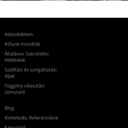
Adatvédelem
Rólunk mondták
Általános Szerződési
Feltételek
Szállítási és szolgáltatási
díjak
Függöny választási
útmutató
Blog
Kivitelezés, Referenciáink
Kapcsolat