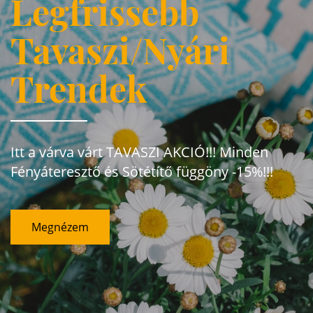
Legfrissebb
Tavaszi/Nyári
Trendek
Itt a várva várt TAVASZI AKCIÓ!!! Minden
Fényáteresztő és Sötétítő függöny -15%!!!
Megnézem