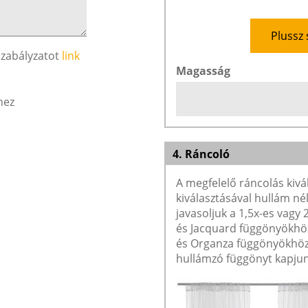
Plussz 
szabályzatot
link
Magasság
hez
4. Ráncoló
A megfelelő ráncolás kivá
kiválasztásával hullám né
javasoljuk a 1,5x-es vagy
és Jacquard függönyökhöz 
és Organza függönyökhöz 
hullámzó függönyt kapjun