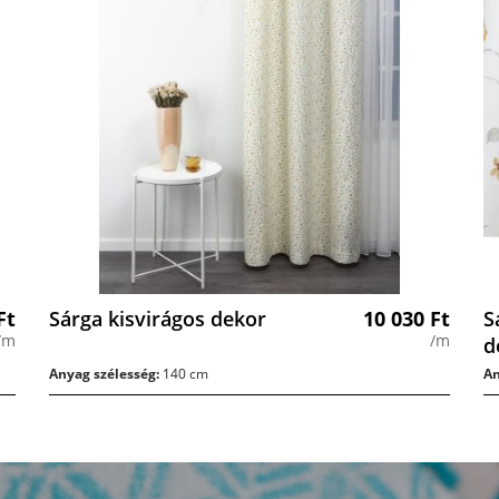
Ft
Sárga kisvirágos dekor
10 030
Ft
S
/m
/m
d
Anyag szélesség:
140 cm
An