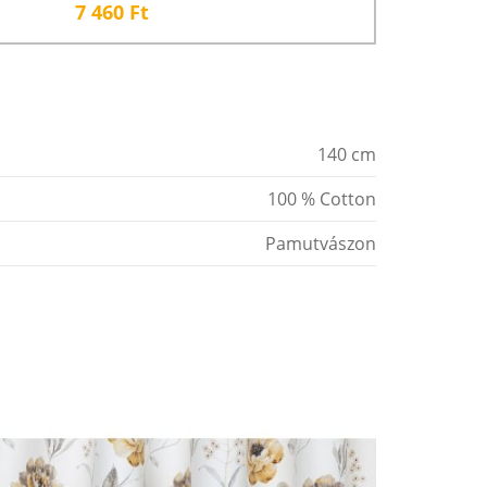
7 460
Ft
140 cm
100 % Cotton
Pamutvászon