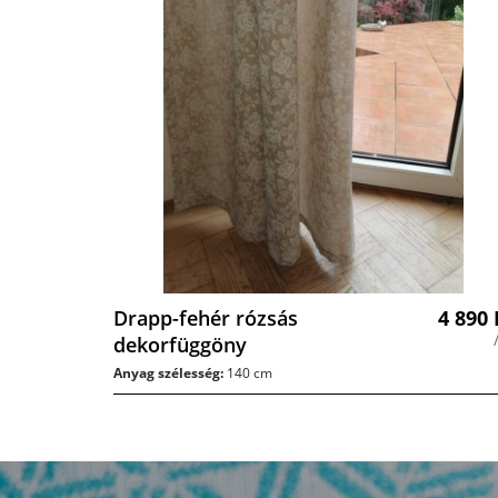
Drapp-fehér rózsás
4 890
dekorfüggöny
Anyag szélesség:
140 cm