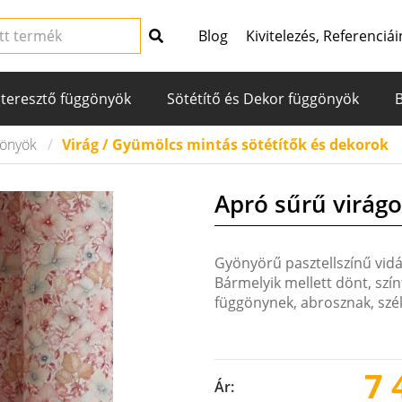
Blog
Kivitelezés, Referenciái
teresztő függönyök
Sötétítő és Dekor függönyök
gönyök
Virág / Gyümölcs mintás sötétítők és dekorok
Apró sűrű virágo
Gyönyörű pasztellszínű vid
Bármelyik mellett dönt, szí
függönynek, abrosznak, szék
7 
Ár: