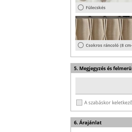
Fülecskés
Csokros ráncoló (8 cm
5. Megjegyzés és felmerü
A szabáskor keletke
6. Árajánlat