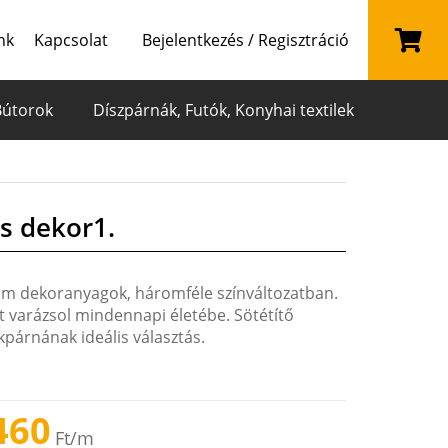
nk
Kapcsolat
Bejelentkezés / Regisztráció
Bútorok
Díszpárnák, Futók, Konyhai textilek
s dekor1.
ám dekoranyagok, háromféle színváltozatban.
nt varázsol mindennapi életébe. Sötétítő
párnának ideális választás.
460
Ft
/m