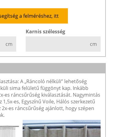
segítség a felméréshez, itt
Karnis szélesség
cm
cm
lasztása: A „Ráncoló nélküli” lehetőség
lküli sima felületű függönyt kap. Inkább
 2x-es ráncsűrűség kiválasztását. Nagymintás
1,5x-es, Egyszínű Voile, Hálós szerkezetű
2x-es ráncsűrűség ajánlott, hogy szépen
k.