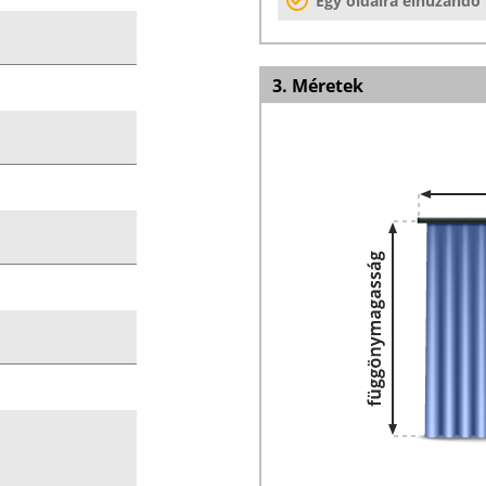
Egy oldalra elhúzandó
3. Méretek