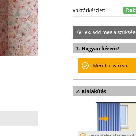
Rak
Raktárkészlet:
Kérlek, add meg a szükség
1. Hogyan kérem?
Méretre varrva
2. Kialakítás