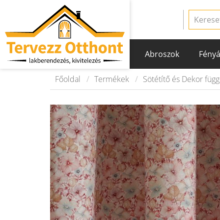
Abroszok
Fényá
Főoldal
Termékek
Sötétítő és Dekor füg