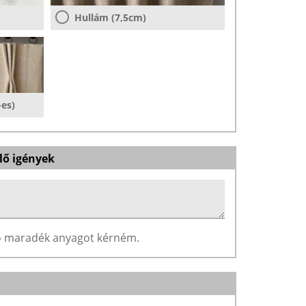
Hullám (7,5cm)
-es)
lő igények
ző maradék anyagot kérném.