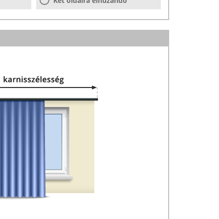
Két oldalra elhúzandó