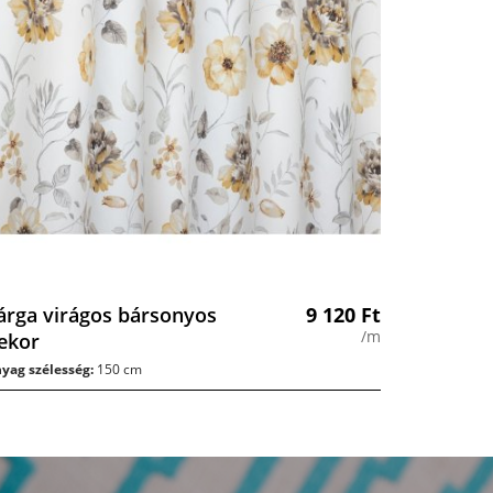
árga virágos bársonyos
9 120
Ft
/m
ekor
yag szélesség:
150 cm