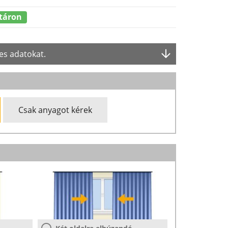
táron
es adatokat.
Csak anyagot kérek