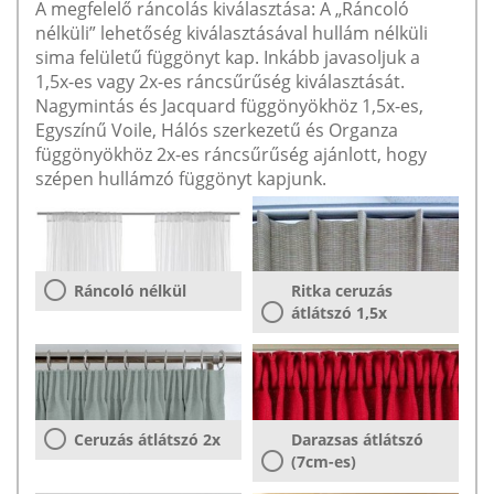
A megfelelő ráncolás kiválasztása: A „Ráncoló
nélküli” lehetőség kiválasztásával hullám nélküli
sima felületű függönyt kap. Inkább javasoljuk a
1,5x-es vagy 2x-es ráncsűrűség kiválasztását.
Nagymintás és Jacquard függönyökhöz 1,5x-es,
Egyszínű Voile, Hálós szerkezetű és Organza
függönyökhöz 2x-es ráncsűrűség ajánlott, hogy
szépen hullámzó függönyt kapjunk.
Ráncoló nélkül
Ritka ceruzás
átlátszó 1,5x
Ceruzás átlátszó 2x
Darazsas átlátszó
(7cm-es)