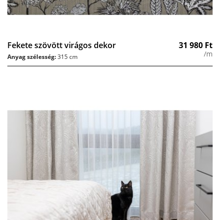
Fekete szövött virágos dekor
31 980
Ft
/m
Anyag szélesség:
315 cm