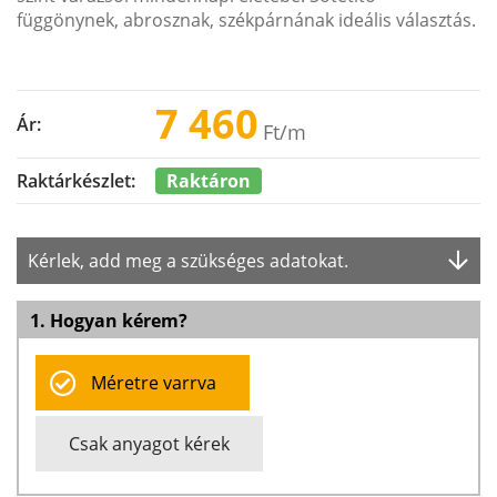
függönynek, abrosznak, székpárnának ideális választás.
7 460
Ár:
Ft
/m
Raktáron
Raktárkészlet:
Kérlek, add meg a szükséges adatokat.
1. Hogyan kérem?
Méretre varrva
Csak anyagot kérek