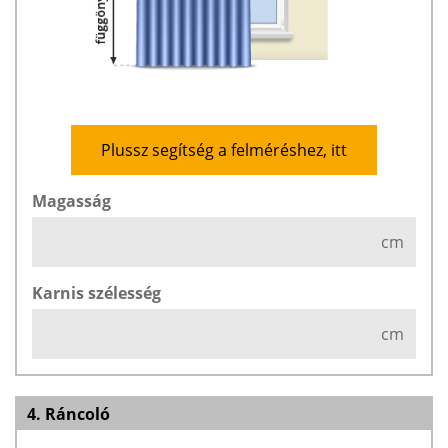
Plussz segítség a felméréshez, itt
Magasság
cm
Karnis szélesség
cm
4. Ráncoló