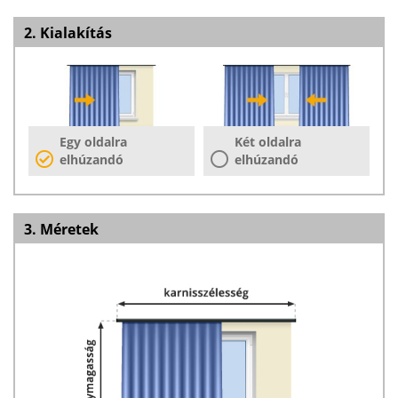
2. Kialakítás
Egy oldalra
Két oldalra
elhúzandó
elhúzandó
3. Méretek