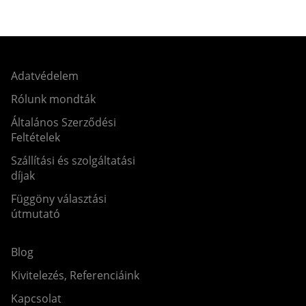
Adatvédelem
Rólunk mondták
Általános Szerződési
Feltételek
Szállítási és szolgáltatási
díjak
Függöny választási
útmutató
Blog
Kivitelezés, Referenciáink
Kapcsolat