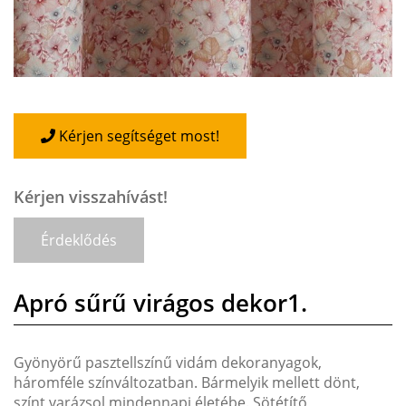
Kérjen segítséget most!
Kérjen visszahívást!
Érdeklődés
Apró sűrű virágos dekor1.
Gyönyörű pasztellszínű vidám dekoranyagok,
háromféle színváltozatban. Bármelyik mellett dönt,
színt varázsol mindennapi életébe. Sötétítő