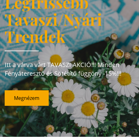
Legfrissebb
Tavaszi/Nyári
Trendek
Itt a várva várt TAVASZI AKCIÓ!!! Minden
Fényáteresztő és Sötétítő függöny -15%!!!
Megnézem