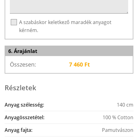
A szabáskor keletkező maradék anyagot
kérném.
6. Árajánlat
Összesen:
7 460
Ft
Részletek
Anyag szélesség:
140 cm
Anyagösszetétel:
100 % Cotton
Anyag fajta:
Pamutvászon