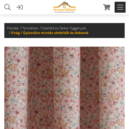
Főoldal
Termékek
Sötétítő és Dekor függönyök
Virág / Gyümölcs mintás sötétítők és dekorok