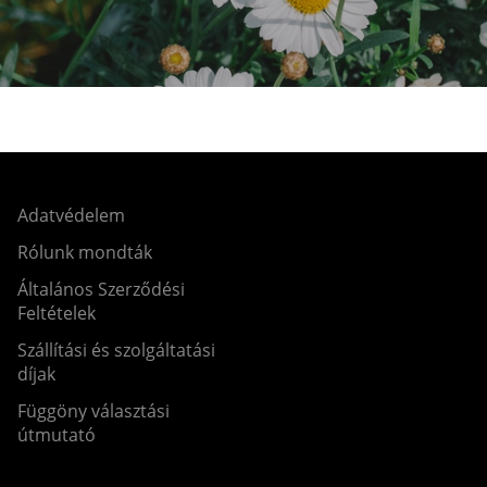
Adatvédelem
Rólunk mondták
Általános Szerződési
Feltételek
Szállítási és szolgáltatási
díjak
Függöny választási
útmutató