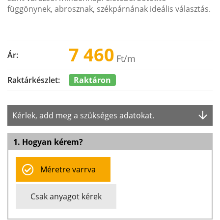
függönynek, abrosznak, székpárnának ideális választás.
7 460
Ár:
Ft
/m
Raktáron
Raktárkészlet:
Kérlek, add meg a szükséges adatokat.
1. Hogyan kérem?
Méretre varrva
Csak anyagot kérek