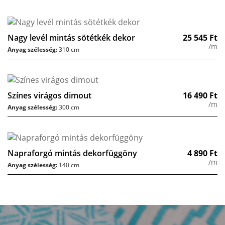
Nagy levél mintás sötétkék dekor
25 545
Ft
/m
Anyag szélesség:
310 cm
Színes virágos dimout
16 490
Ft
/m
Anyag szélesség:
300 cm
Napraforgó mintás dekorfüggöny
4 890
Ft
/m
Anyag szélesség:
140 cm