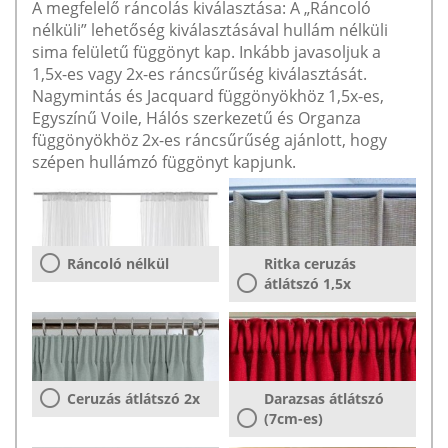
A megfelelő ráncolás kiválasztása: A „Ráncoló
nélküli” lehetőség kiválasztásával hullám nélküli
sima felületű függönyt kap. Inkább javasoljuk a
1,5x-es vagy 2x-es ráncsűrűség kiválasztását.
Nagymintás és Jacquard függönyökhöz 1,5x-es,
Egyszínű Voile, Hálós szerkezetű és Organza
függönyökhöz 2x-es ráncsűrűség ajánlott, hogy
szépen hullámzó függönyt kapjunk.
Ráncoló nélkül
Ritka ceruzás
átlátszó 1,5x
Ceruzás átlátszó 2x
Darazsas átlátszó
(7cm-es)