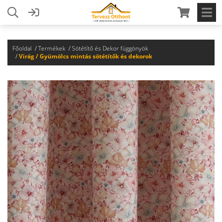
Főoldal
Termékek
Sötétítő és Dekor függönyök
Virág / Gyümölcs mintás sötétítők és dekorok