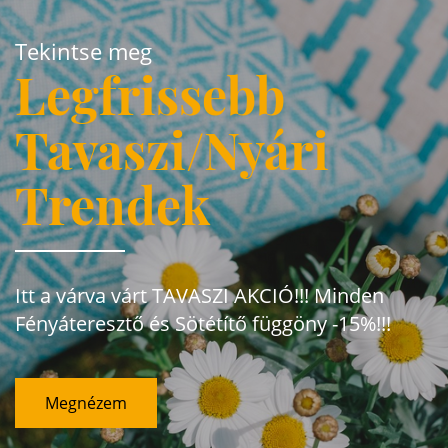
Tekintse meg
Legfrissebb
Tavaszi/Nyári
Trendek
Itt a várva várt TAVASZI AKCIÓ!!! Minden
Fényáteresztő és Sötétítő függöny -15%!!!
Megnézem