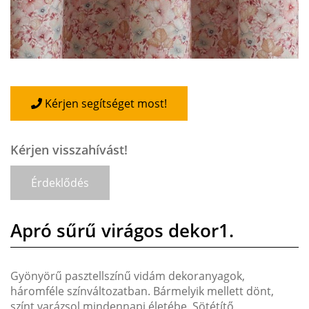
Kérjen segítséget most!
Kérjen visszahívást!
Érdeklődés
Apró sűrű virágos dekor1.
Gyönyörű pasztellszínű vidám dekoranyagok,
háromféle színváltozatban. Bármelyik mellett dönt,
színt varázsol mindennapi életébe. Sötétítő