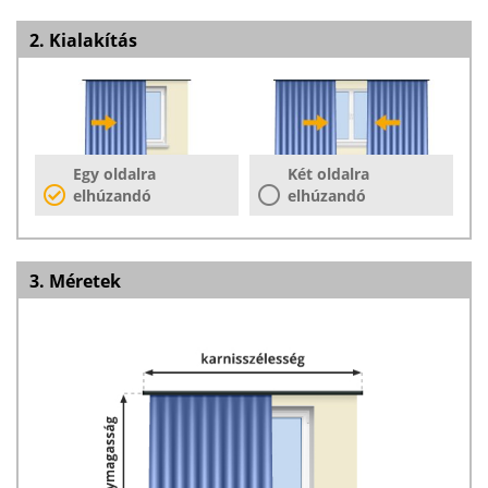
2. Kialakítás
Egy oldalra
Két oldalra
elhúzandó
elhúzandó
3. Méretek