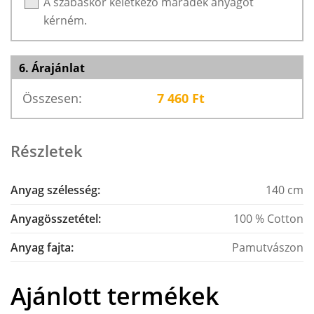
A szabáskor keletkező maradék anyagot
kérném.
6. Árajánlat
Összesen:
7 460
Ft
Részletek
Anyag szélesség:
140 cm
Anyagösszetétel:
100 % Cotton
Anyag fajta:
Pamutvászon
Ajánlott termékek