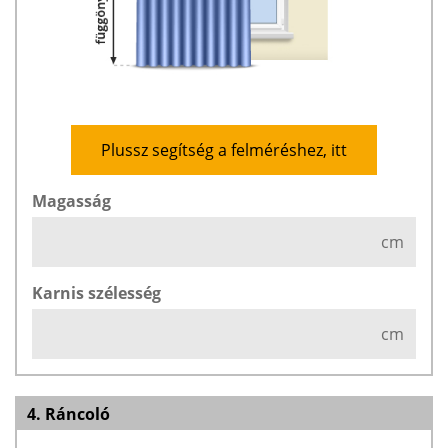
Plussz segítség a felméréshez, itt
Magasság
cm
Karnis szélesség
cm
4. Ráncoló