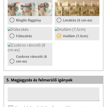
Ringlis függöny
Lerakós (5 cm-es)
Fülecskés
Hullám (7,5cm)
Csokros ráncoló (8
cm-es)
5. Megjegyzés és felmerülő igények