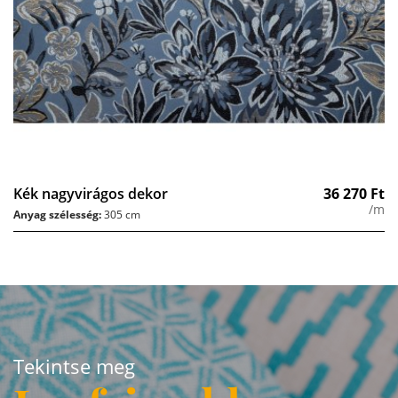
Kék nagyvirágos dekor
36 270
Ft
/m
Anyag szélesség:
305 cm
Tekintse meg