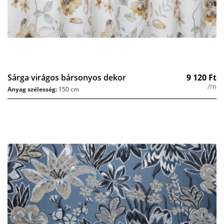
Sárga virágos bársonyos dekor
9 120
Ft
/m
Anyag szélesség:
150 cm