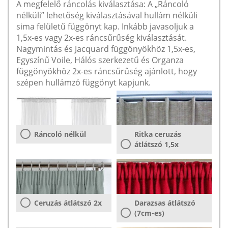
A megfelelő ráncolás kiválasztása: A „Ráncoló
nélküli” lehetőség kiválasztásával hullám nélküli
sima felületű függönyt kap. Inkább javasoljuk a
1,5x-es vagy 2x-es ráncsűrűség kiválasztását.
Nagymintás és Jacquard függönyökhöz 1,5x-es,
Egyszínű Voile, Hálós szerkezetű és Organza
függönyökhöz 2x-es ráncsűrűség ajánlott, hogy
szépen hullámzó függönyt kapjunk.
Ráncoló nélkül
Ritka ceruzás
átlátszó 1,5x
Ceruzás átlátszó 2x
Darazsas átlátszó
(7cm-es)