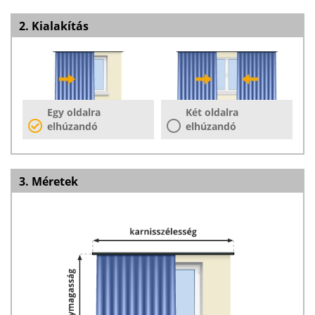
2. Kialakítás
Egy oldalra
Két oldalra
elhúzandó
elhúzandó
3. Méretek