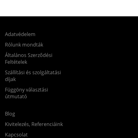
Adatvédelem
Rólunk mondták
Általános Szerződési
Feltételek
Szállítási és szolgáltatási
díjak
Függöny választási
útmutató
Blog
Kivitelezés, Referenciáink
Kapcsolat