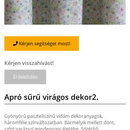
Kérjen segítséget most!
Kérjen visszahívást!
Érdeklődés
Apró sűrű virágos dekor2.
Gyönyörű pasztellszínű vidám dekoranyagok,
háromféle színváltozatban. Bármelyik mellett dönt,
színt varázsol mindennapi életébe. Sötétítő