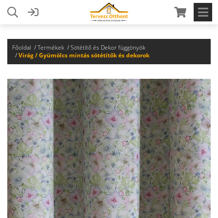
Főoldal
Termékek
Sötétítő és Dekor függönyök
Virág / Gyümölcs mintás sötétítők és dekorok