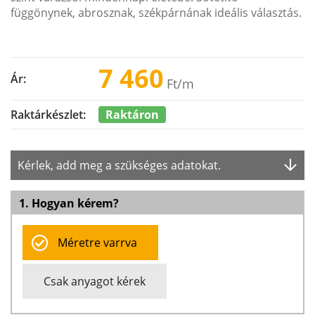
függönynek, abrosznak, székpárnának ideális választás.
7 460
Ár:
Ft
/m
Raktáron
Raktárkészlet:
Kérlek, add meg a szükséges adatokat.
1. Hogyan kérem?
Méretre varrva
Csak anyagot kérek