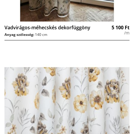
Vadvirágos-méhecskés dekorfüggöny
5 100
Ft
/m
Anyag szélesség:
140 cm