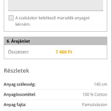
A szabáskor keletkező maradék anyagot
kérném.
6. Árajánlat
Összesen:
7 460
Ft
Részletek
Anyag szélesség:
140 cm
Anyagösszetétel:
100 % Cotton
Anyag fajta:
Pamutvászon