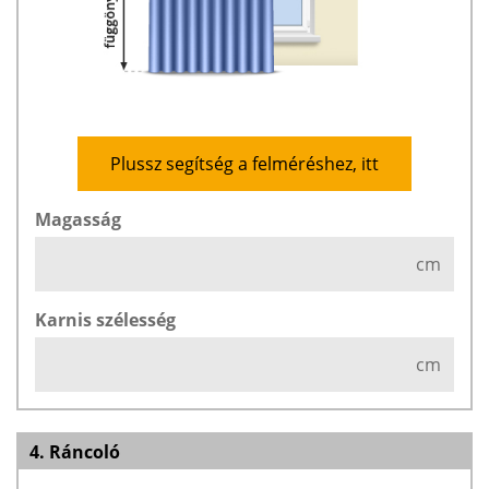
Plussz segítség a felméréshez, itt
Magasság
cm
Karnis szélesség
cm
4. Ráncoló