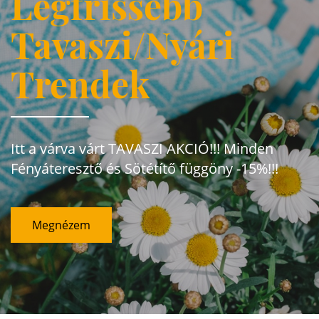
Legfrissebb
Tavaszi/Nyári
Trendek
Itt a várva várt TAVASZI AKCIÓ!!! Minden
Fényáteresztő és Sötétítő függöny -15%!!!
Megnézem