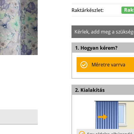
Rak
Raktárkészlet:
Kérlek, add meg a szükség
1. Hogyan kérem?
Méretre varrva
2. Kialakítás