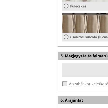
Fülecskés
Csokros ráncoló (8 cm
5. Megjegyzés és felmerü
A szabáskor keletke
6. Árajánlat