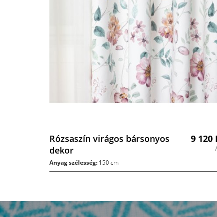
Rózsaszín virágos bársonyos
9 120
dekor
Anyag szélesség:
150 cm