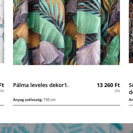
Ft
Pálma leveles dekor1.
13 260
Ft
S
/m
/m
d
Anyag szélesség:
150 cm
An