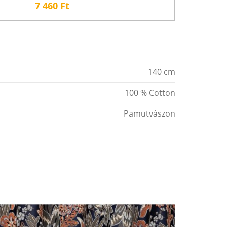
7 460
Ft
140 cm
100 % Cotton
Pamutvászon