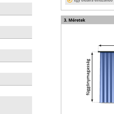
Egy oldalra elhúzandó
3. Méretek