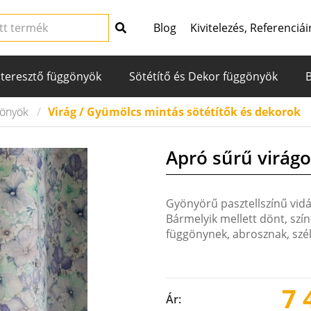
Blog
Kivitelezés, Referenciái
teresztő függönyök
Sötétítő és Dekor függönyök
gönyök
Virág / Gyümölcs mintás sötétítők és dekorok
Apró sűrű virágo
Gyönyörű pasztellszínű vid
Bármelyik mellett dönt, szí
függönynek, abrosznak, szék
7 
Ár: