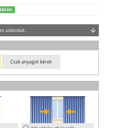
táron
es adatokat.
Csak anyagot kérek