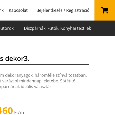
nk
Kapcsolat
Bejelentkezés / Regisztráció
Bútorok
Díszpárnák, Futók, Konyhai textilek
s dekor3.
ám dekoranyagok, háromféle színváltozatban.
nt varázsol mindennapi életébe. Sötétítő
párnának ideális választás.
460
Ft
/m