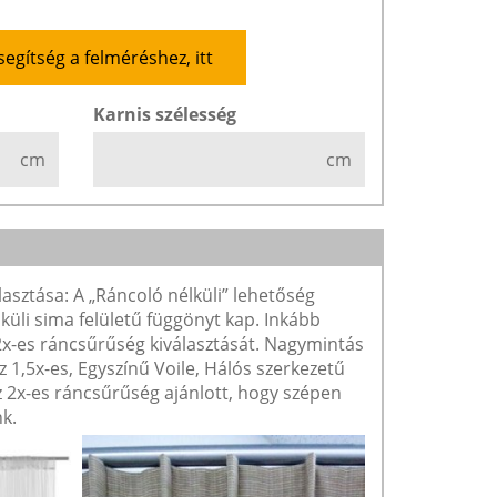
segítség a felméréshez, itt
Karnis szélesség
cm
cm
lasztása: A „Ráncoló nélküli” lehetőség
lküli sima felületű függönyt kap. Inkább
 2x-es ráncsűrűség kiválasztását. Nagymintás
1,5x-es, Egyszínű Voile, Hálós szerkezetű
2x-es ráncsűrűség ajánlott, hogy szépen
k.