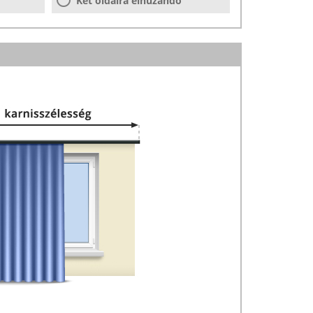
Két oldalra elhúzandó