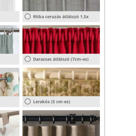
Ritka ceruzás átlátszó 1,5x
Darazsas átlátszó (7cm-es)
Lerakós (5 cm-es)