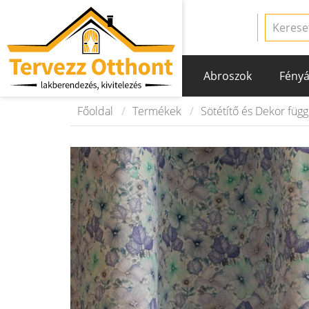
Abroszok
Fényá
Főoldal
Termékek
Sötétítő és Dekor füg