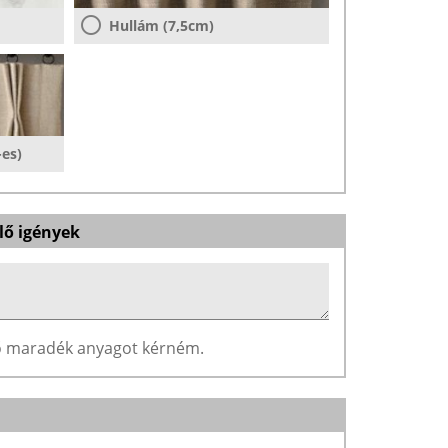
Hullám (7,5cm)
-es)
lő igények
ző maradék anyagot kérném.