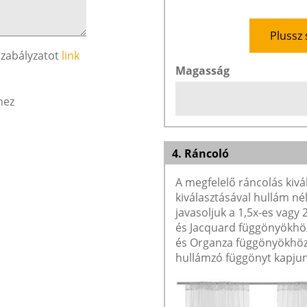
Plussz 
szabályzatot
link
Magasság
hez
4. Ráncoló
A megfelelő ráncolás kivá
kiválasztásával hullám né
javasoljuk a 1,5x-es vagy
és Jacquard függönyökhöz 
és Organza függönyökhöz 
hullámzó függönyt kapjun