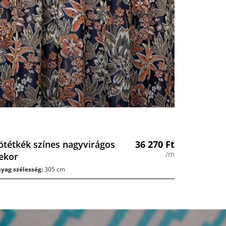
ötétkék színes nagyvirágos
36 270
Ft
/m
ekor
yag szélesség:
305 cm