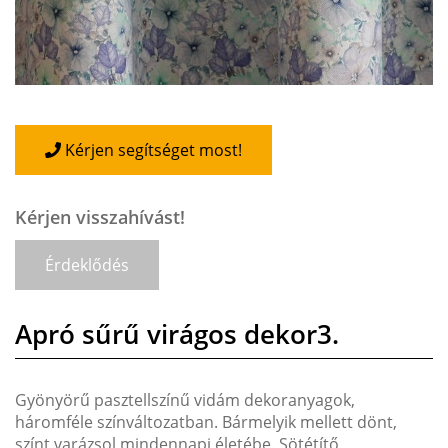
Kérjen segítséget most!
Kérjen visszahívást!
Érdeklődés
Apró sűrű virágos dekor3.
Gyönyörű pasztellszínű vidám dekoranyagok,
háromféle színváltozatban. Bármelyik mellett dönt,
színt varázsol mindennapi életébe. Sötétítő