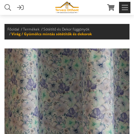
Főoldal
Termékek
Sötétítő és Dekor függönyök
Virág / Gyümölcs mintás sötétítők és dekorok