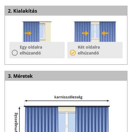
2. Kialakítás
Egy oldalra
Két oldalra
elhúzandó
elhúzandó
3. Méretek