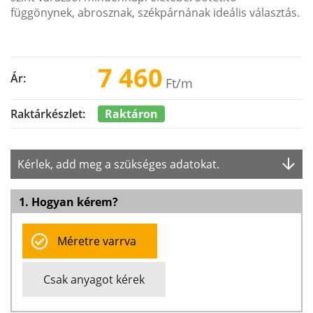
függönynek, abrosznak, székpárnának ideális választás.
7 460
Ár:
Ft
/m
Raktáron
Raktárkészlet:
Kérlek, add meg a szükséges adatokat.
1. Hogyan kérem?
Méretre varrva
Csak anyagot kérek