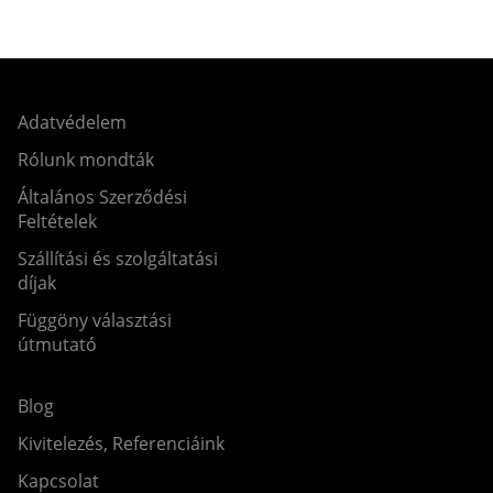
Adatvédelem
Rólunk mondták
Általános Szerződési
Feltételek
Szállítási és szolgáltatási
díjak
Függöny választási
útmutató
Blog
Kivitelezés, Referenciáink
Kapcsolat