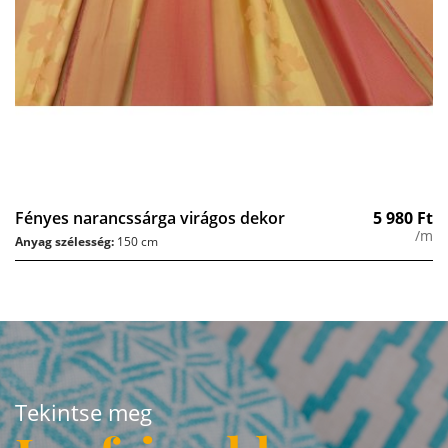
Fényes narancssárga virágos dekor
5 980
Ft
/m
Anyag szélesség:
150 cm
Tekintse meg