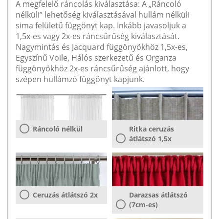
A megfelelő ráncolás kiválasztása: A „Ráncoló
nélküli” lehetőség kiválasztásával hullám nélküli
sima felületű függönyt kap. Inkább javasoljuk a
1,5x-es vagy 2x-es ráncsűrűség kiválasztását.
Nagymintás és Jacquard függönyökhöz 1,5x-es,
Egyszínű Voile, Hálós szerkezetű és Organza
függönyökhöz 2x-es ráncsűrűség ajánlott, hogy
szépen hullámzó függönyt kapjunk.
Ráncoló nélkül
Ritka ceruzás
átlátszó 1,5x
Ceruzás átlátszó 2x
Darazsas átlátszó
(7cm-es)