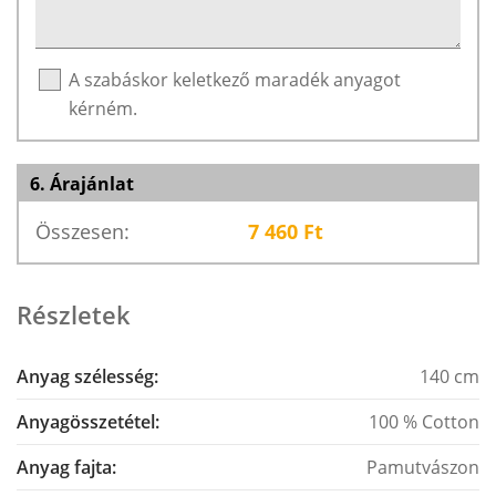
A szabáskor keletkező maradék anyagot
kérném.
6. Árajánlat
Összesen:
7 460
Ft
Részletek
Anyag szélesség:
140 cm
Anyagösszetétel:
100 % Cotton
Anyag fajta:
Pamutvászon