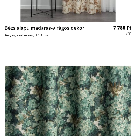
Bézs alapú madaras-virágos dekor
7 780
Ft
/m
Anyag szélesség:
140 cm