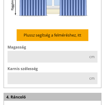
Plussz segítség a felméréshez, itt
Magasság
cm
Karnis szélesség
cm
4. Ráncoló