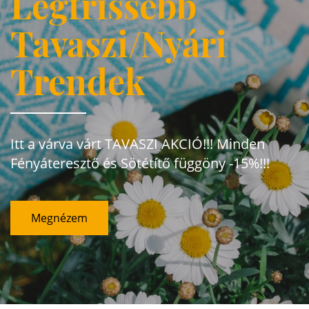
Legfrissebb
Tavaszi/Nyári
Trendek
Itt a várva várt TAVASZI AKCIÓ!!! Minden
Fényáteresztő és Sötétítő függöny -15%!!!
Megnézem