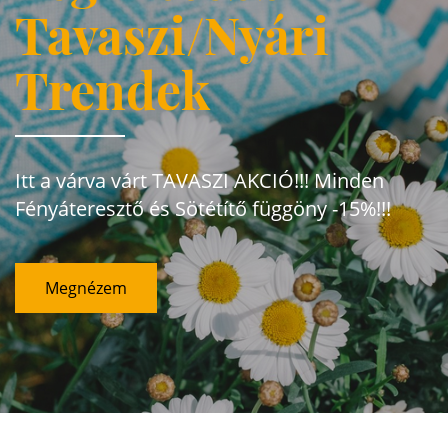
Tavaszi/Nyári
Trendek
Itt a várva várt TAVASZI AKCIÓ!!! Minden
Fényáteresztő és Sötétítő függöny -15%!!!
Megnézem