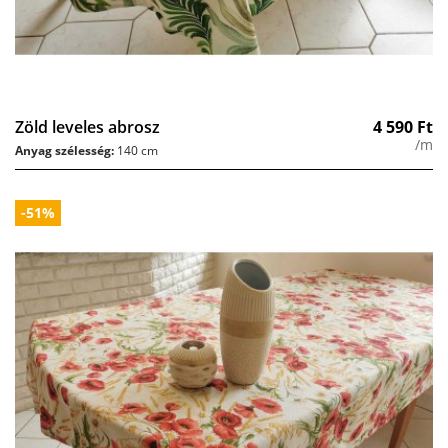
Zöld leveles abrosz
4 590
Ft
/m
Anyag szélesség:
140 cm
-51%