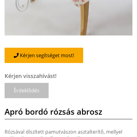
Kérjen segítséget most!
Kérjen visszahívást!
Érdeklődés
Apró bordó rózsás abrosz
Rózsával díszített pamutvászon asztalterítő, mellyel