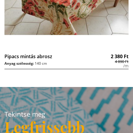
Pipacs mintás abrosz
2 380
Ft
4 890
Ft
Anyag szélesség:
140 cm
/m
Tekintse meg
Legfrissebb