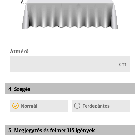
Átmérő
cm
4. Szegés
Normál
Ferdepántos
5. Megjegyzés és felmerülő igények