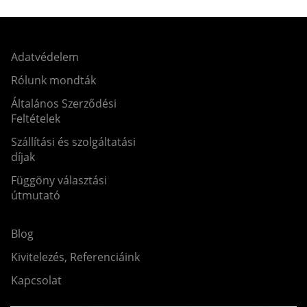
Adatvédelem
Rólunk mondták
Általános Szerződési
Feltételek
Szállítási és szolgáltatási
díjak
Függöny választási
útmutató
Blog
Kivitelezés, Referenciáink
Kapcsolat