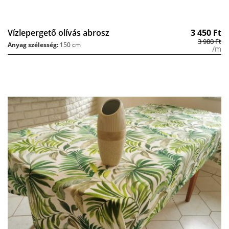
Vízlepergető olívás abrosz
3 450
Ft
3 980
Ft
Anyag szélesség:
150 cm
/m