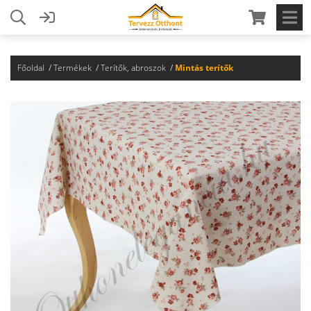
Főoldal
Termékek
Terítők, abroszok
Mintás terítők