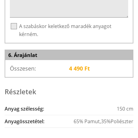
A szabáskor keletkező maradék anyagot
kérném.
6. Árajánlat
Összesen:
4 490
Ft
Részletek
Anyag szélesség:
150 cm
Anyagösszetétel:
65% Pamut,35%Poliészter