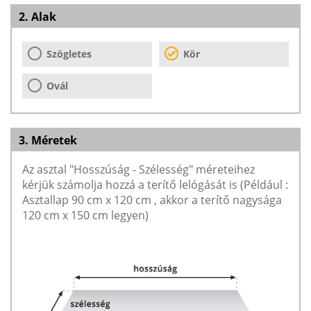
2. Alak
Szögletes
Kör
Ovál
3. Méretek
Az asztal "Hosszúság - Szélesség" méreteihez
kérjük számolja hozzá a terítő lelógását is (Például :
Asztallap 90 cm x 120 cm , akkor a terítő nagysága
120 cm x 150 cm legyen)