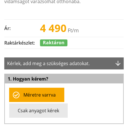
vidámságot varázsolhat otthonába.
4 490
Ár:
Ft
/m
Raktáron
Raktárkészlet:
Kérlek, add meg a szükséges adatokat.
1. Hogyan kérem?
Méretre varrva
Csak anyagot kérek