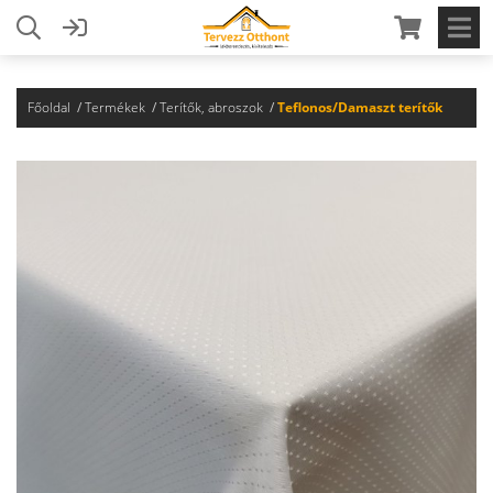
Főoldal
Termékek
Terítők, abroszok
Teflonos/Damaszt terítők