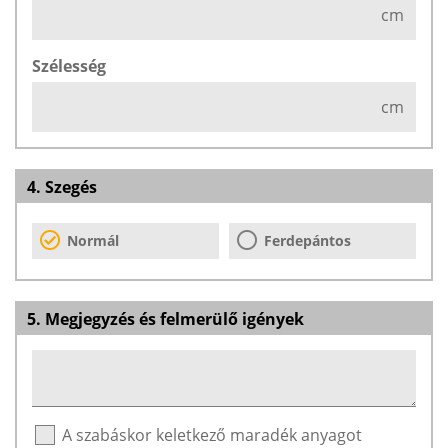
cm
Szélesség
cm
4. Szegés
Normál
Ferdepántos
5. Megjegyzés és felmerülő igények
A szabáskor keletkező maradék anyagot