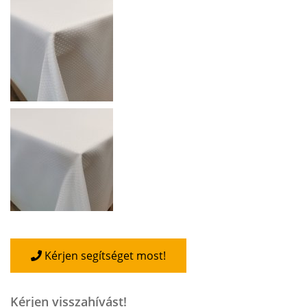
Kérjen segítséget most!
Kérjen visszahívást!