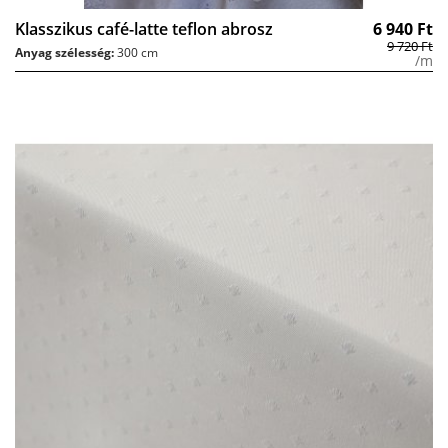
Klasszikus café-latte teflon abrosz
6 940
Ft
9 720
Ft
Anyag szélesség:
300 cm
/m