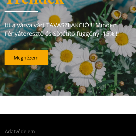
Itt a várva várt TAVASZI AKCIÓ!!! Minden
Fényáteresztő és Sötétítő függöny -15%!!!
Megnézem
Adatvédelem