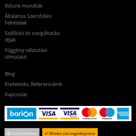
Rólunk mondták
Általános Szerződési
Feltételek
Szállítási és szolgáltatási
díjak
Függöny választási
útmutató
Blog
Kivitelezés, Referenciáink
Kapcsolat
Süti beállítások
Minden süti engedélyezése