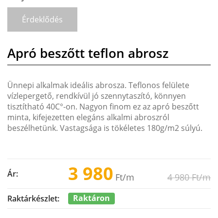
Érdeklődés
Apró beszőtt teflon abrosz
Ünnepi alkalmak ideális abrosza. Teflonos felülete
vízlepergető, rendkívül jó szennytaszító, könnyen
tisztítható 40C°-on. Nagyon finom ez az apró beszőtt
minta, kifejezetten elegáns alkalmi abroszról
beszélhetünk. Vastagsága is tökéletes 180g/m2 súlyú.
3 980
Ár:
Ft
/m
4 980
Ft
/m
Raktáron
Raktárkészlet: