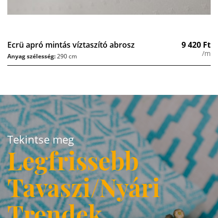
Ecrü apró mintás víztaszító abrosz
9 420
Ft
/m
Anyag szélesség:
290 cm
Tekintse meg
Legfrissebb
Tavaszi/Nyári
Trendek