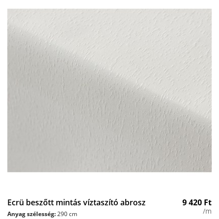
Ecrü beszőtt mintás víztaszító abrosz
9 420
Ft
/m
Anyag szélesség:
290 cm