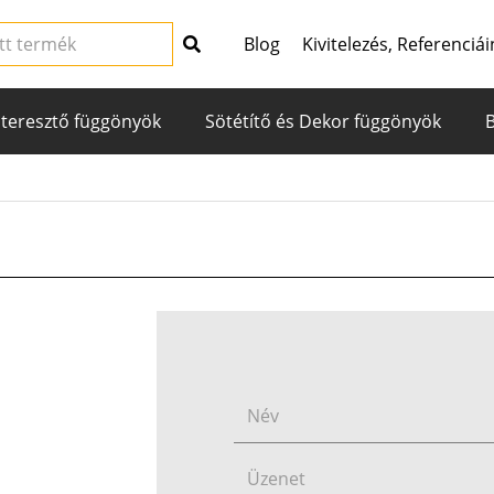
Blog
Kivitelezés, Referenciái
teresztő függönyök
Sötétítő és Dekor függönyök
.