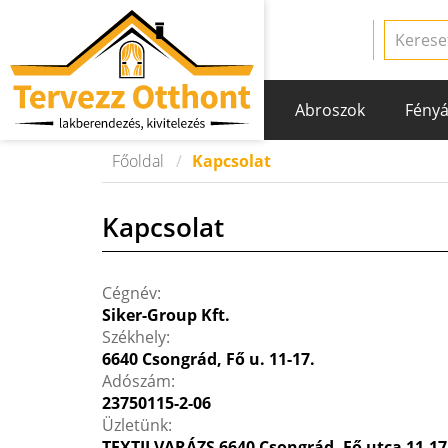
Abroszok
Fényá
Főoldal
Kapcsolat
Kapcsolat
Cégnév:
Siker-Group Kft.
Székhely:
6640 Csongrád, Fő u. 11-17.
Adószám:
23750115-2-06
Üzletünk:
TEXTILVARÁZS 6640 Csongrád, Fő utca 11-17