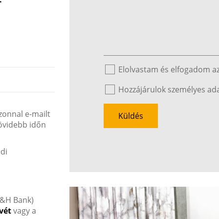
Elolvastam és elfogadom a
Hozzájárulok személyes ad
zonnal e-mailt
Küldés
rövidebb időn
di
K&H Bank)
vét
vagy a