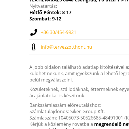
Nyitvatartás:
Hétfő-Péntek: 8-17
Szombat: 9-12
+36 30/454-9921
info@tervezzotthont.hu
A jobb oldalon található adatlap kitöltésével a
küldhet nekünk, amit igyekszünk a lehető leg
belül megválaszolni.
Közületeknek, szállodáknak, éttermeknek egye
árajánlatokat is készítünk.
Bankszámlaszám előreutaláshoz:
Számlatulajdonos: Siker-Group Kft.
Számlaszám: 10405073-50526685-48491001 (
Kérjük a közlemény rovatba a
megrendelő ne