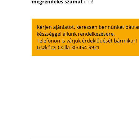
megrendelés számát
írni!
Kérjen ajánlatot, keressen bennünket bátran
készséggel állunk rendelkezésére.
Telefonon is várjuk érdeklődését bármikor!
Liszkóczi Csilla 30/454-9921