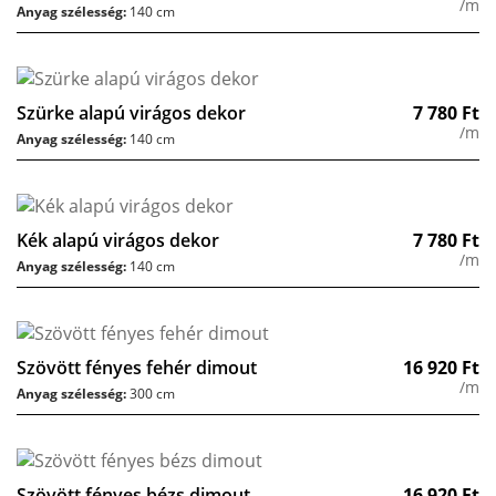
/m
Anyag szélesség:
140 cm
Szürke alapú virágos dekor
7 780
Ft
/m
Anyag szélesség:
140 cm
Kék alapú virágos dekor
7 780
Ft
/m
Anyag szélesség:
140 cm
Szövött fényes fehér dimout
16 920
Ft
/m
Anyag szélesség:
300 cm
Szövött fényes bézs dimout
16 920
Ft