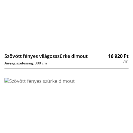
Szövött fényes világosszürke dimout
16 920
Ft
/m
Anyag szélesség:
300 cm