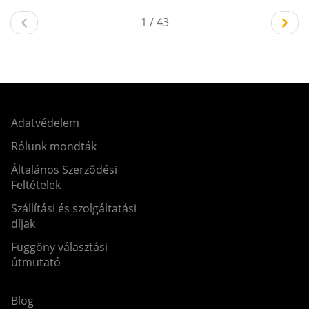
1 / 43
Adatvédelem
Rólunk mondták
Általános Szerződési
Feltételek
Szállítási és szolgáltatási
díjak
Függöny választási
útmutató
Blog