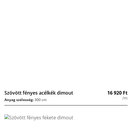
Szövött fényes acélkék dimout
16 920
Ft
/m
Anyag szélesség:
300 cm