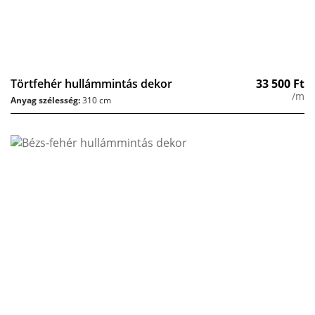
Törtfehér hullámmintás dekor
33 500
Ft
/m
Anyag szélesség:
310 cm