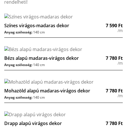
rendelheti!
Színes virágos-madaras dekor
7 590
Ft
/m
Anyag szélesség:
140 cm
Bézs alapú madaras-virágos dekor
7 780
Ft
/m
Anyag szélesség:
140 cm
Mohazöld alapú madaras-virágos dekor
7 780
Ft
/m
Anyag szélesség:
140 cm
Drapp alapú virágos dekor
7 780
Ft