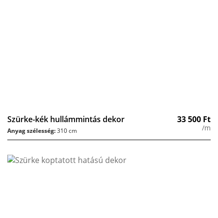
Szürke-kék hullámmintás dekor
33 500
Ft
/m
Anyag szélesség:
310 cm