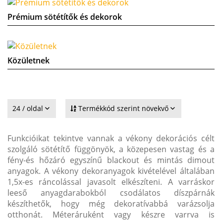
Prémium sötétítők és dekorok
Közületnek
24 / oldal
Termékkód szerint növekvő
Funkcióikat tekintve vannak a vékony dekorációs célt
szolgáló sötétítő függönyök, a közepesen vastag és a
fény-és hőzáró egyszínű blackout és mintás dimout
anyagok. A vékony dekoranyagok kivételével általában
1,5x-es ráncolással javasolt elkészíteni. A varráskor
leeső anyagdarabokból csodálatos díszpárnák
készíthetők, hogy még dekoratívabbá varázsolja
otthonát. Méteráruként vagy készre varrva is