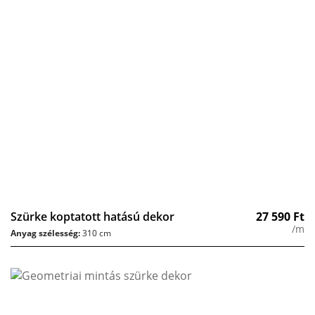
Szürke koptatott hatású dekor
27 590
Ft
/m
Anyag szélesség:
310 cm