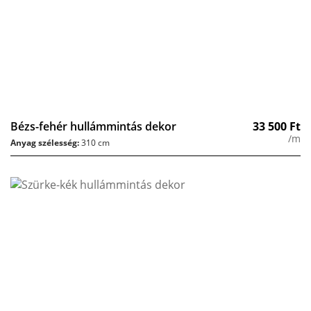
Bézs-fehér hullámmintás dekor
33 500
Ft
/m
Anyag szélesség:
310 cm