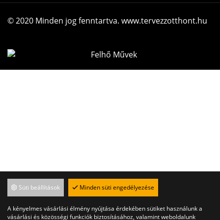
© 2020 Minden jog fenntartva. www.tervezzotthont.hu
Süti beállítások
Minden süti engedélyezése
A kényelmes vásárlási élmény nyújtása érdekében sütiket használunk a
vásárlási és közösségi funkciók biztosításához, valamint weboldalunk