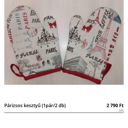
Párizsos kesztyű (1pár/2 db)
2 790
Ft
/m