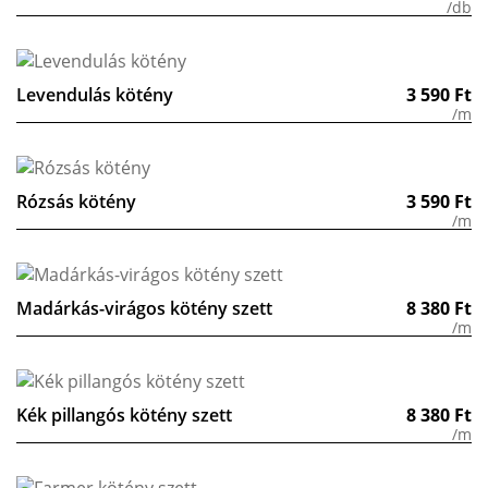
/db
Levendulás kötény
3 590
Ft
/m
Rózsás kötény
3 590
Ft
/m
Madárkás-virágos kötény szett
8 380
Ft
/m
Kék pillangós kötény szett
8 380
Ft
/m