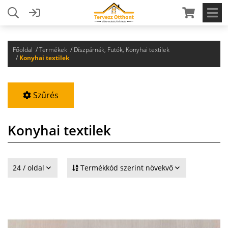
Főoldal
Termékek
Díszpárnák, Futók, Konyhai textilek
Konyhai textilek
Szűrés
Konyhai textilek
24 / oldal
Termékkód szerint növekvő