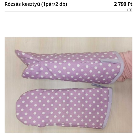
Rózsás kesztyű (1pár/2 db)
2 790
Ft
/m