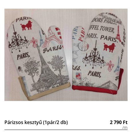
Párizsos kesztyű (1pár/2 db)
2 790
Ft
/m