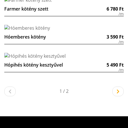
Farmer kötény szett
6 780
Ft
/m
Hóemberes kötény
3 590
Ft
/m
Hópihés kötény kesztyűvel
5 490
Ft
/m
1 / 2