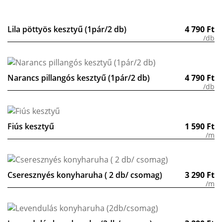
Lila pöttyös kesztyű (1pár/2 db)
4 790
Ft
/db
Narancs pillangós kesztyű (1pár/2 db)
4 790
Ft
/db
Fiús kesztyű
1 590
Ft
/m
Cseresznyés konyharuha ( 2 db/ csomag)
3 290
Ft
/m