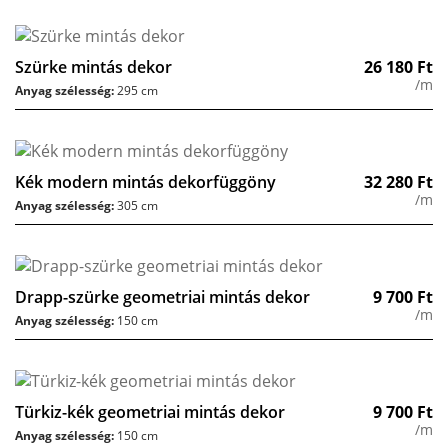
Szürke mintás dekor
26 180
Ft
/m
Anyag szélesség:
295 cm
Kék modern mintás dekorfüggöny
32 280
Ft
/m
Anyag szélesség:
305 cm
Drapp-szürke geometriai mintás dekor
9 700
Ft
/m
Anyag szélesség:
150 cm
Türkiz-kék geometriai mintás dekor
9 700
Ft
/m
Anyag szélesség:
150 cm