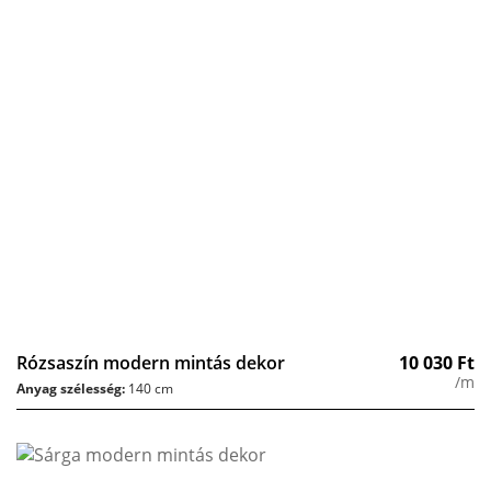
Rózsaszín modern mintás dekor
10 030
Ft
/m
Anyag szélesség:
140 cm