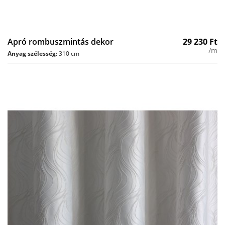
Apró rombuszmintás dekor
29 230
Ft
/m
Anyag szélesség:
310 cm