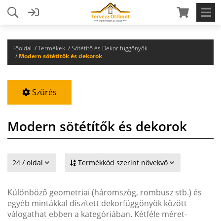
Főoldal
Termékek
Sötétítő és Dekor függönyök
Modern sötétítők és dekorok
Szűrés
Modern sötétítők és dekorok
24 / oldal
Termékkód szerint növekvő
Különböző geometriai (háromszög, rombusz stb.) és
egyéb mintákkal díszített dekorfüggönyök között
válogathat ebben a kategóriában. Kétféle méret-