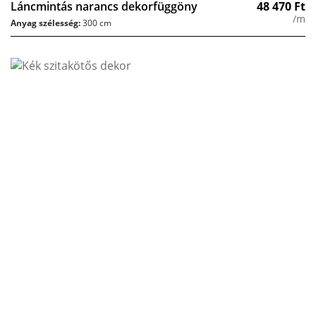
Láncmintás narancs dekorfüggöny
48 470
Ft
/m
Anyag szélesség:
300 cm