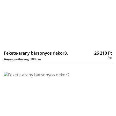
Fekete-arany bársonyos dekor3.
26 210
Ft
/m
Anyag szélesség:
300 cm