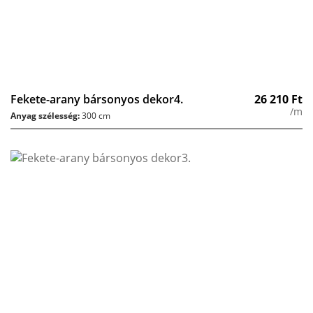
Fekete-arany bársonyos dekor4.
26 210
Ft
/m
Anyag szélesség:
300 cm