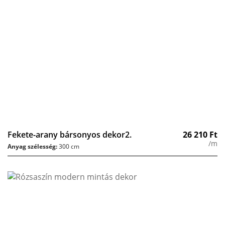
Fekete-arany bársonyos dekor2.
26 210
Ft
/m
Anyag szélesség:
300 cm