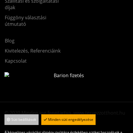
Szállítási és szolgáltatási
díjak
Függöny választási
útmutató
Blog
Kivitelezés, Referenciáink
Kapcsolat
© 2020 Minden jog fenntartva. www.tervezzotthont.hu
Süti beállítások
Minden süti engedélyezése
A kényelmes vásárlási élmény nyújtása érdekében sütiket használunk a