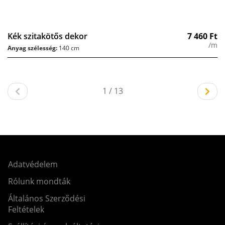
Kék szitakötős dekor
7 460
Ft
/m
Anyag szélesség:
140 cm
1 / 13
Adatvédelem
Rólunk mondták
Általános Szerződési
Feltételek