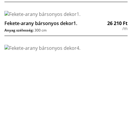
Fekete-arany bársonyos dekor1.
26 210
Ft
/m
Anyag szélesség:
300 cm