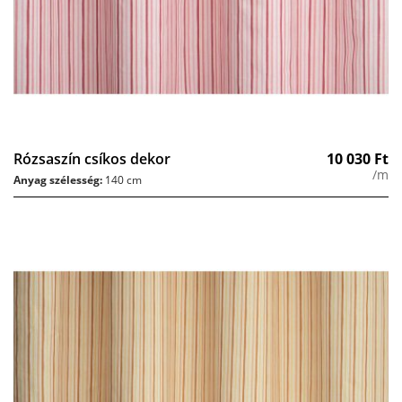
Rózsaszín csíkos dekor
10 030
Ft
/m
Anyag szélesség:
140 cm