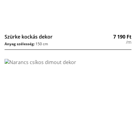
Szürke kockás dekor
7 190
Ft
/m
Anyag szélesség:
150 cm