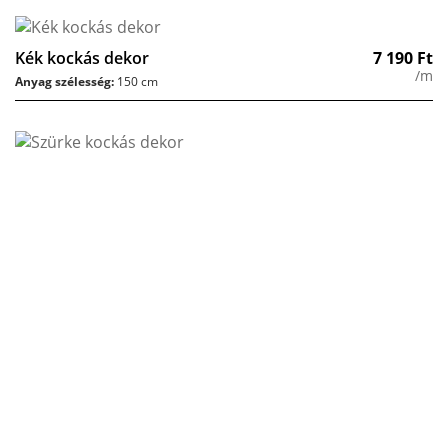
Kék kockás dekor
7 190
Ft
/m
Anyag szélesség:
150 cm