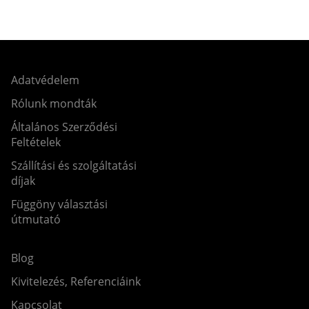
Adatvédelem
Rólunk mondták
Általános Szerződési
Feltételek
Szállítási és szolgáltatási
díjak
Függöny választási
útmutató
Blog
Kivitelezés, Referenciáink
Kapcsolat