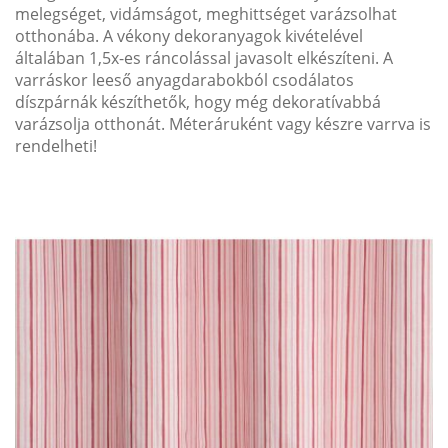
melegséget, vidámságot, meghittséget varázsolhat
otthonába. A vékony dekoranyagok kivételével
általában 1,5x-es ráncolással javasolt elkészíteni. A
varráskor leeső anyagdarabokból csodálatos
díszpárnák készíthetők, hogy még dekoratívabbá
varázsolja otthonát. Méteráruként vagy készre varrva is
rendelheti!