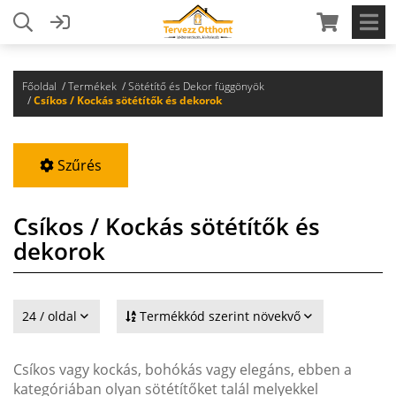
Főoldal
Termékek
Sötétítő és Dekor függönyök
Csíkos / Kockás sötétítők és dekorok
Szűrés
Csíkos / Kockás sötétítők és
dekorok
24 / oldal
Termékkód szerint növekvő
Csíkos vagy kockás, bohókás vagy elegáns, ebben a
kategóriában olyan sötétítőket talál melyekkel