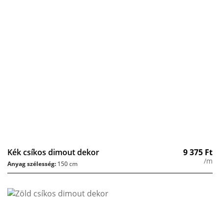
Kék csíkos dimout dekor
9 375
Ft
/m
Anyag szélesség:
150 cm