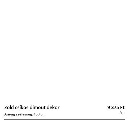
Zöld csíkos dimout dekor
9 375
Ft
/m
Anyag szélesség:
150 cm