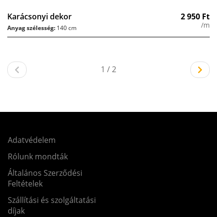
Karácsonyi dekor
2 950
Ft
/m
Anyag szélesség:
140 cm
1 / 2
Adatvédelem
Rólunk mondták
Általános Szerződési
Feltételek
Szállítási és szolgáltatási
díjak