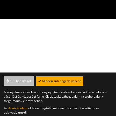
Süti beállítások
Minden süti engedélyezése
A kényelmes vásárlási élmény nyújtása érdekében sütiket használunk a
vásárlási és közösségi funkciók biztosításához, valamint weboldalunk
forgalmának elemzéséhez.
Az
Adatvédelem
oldalon megtalál minden információt a sütikről és
adatvédelemről.