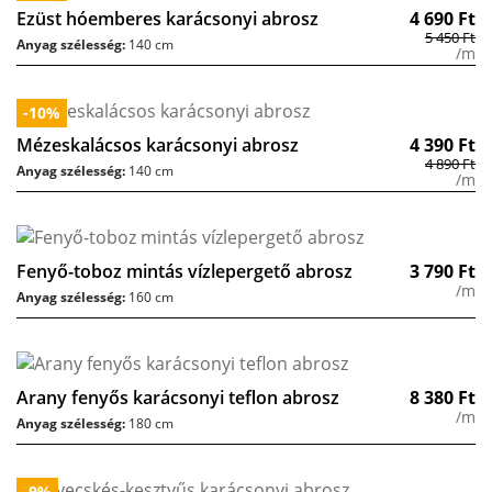
Ezüst hóemberes karácsonyi abrosz
4 690
Ft
5 450
Ft
Anyag szélesség:
140 cm
/m
-10%
Mézeskalácsos karácsonyi abrosz
4 390
Ft
4 890
Ft
Anyag szélesség:
140 cm
/m
Fenyő-toboz mintás vízlepergető abrosz
3 790
Ft
/m
Anyag szélesség:
160 cm
Arany fenyős karácsonyi teflon abrosz
8 380
Ft
/m
Anyag szélesség:
180 cm
-9%