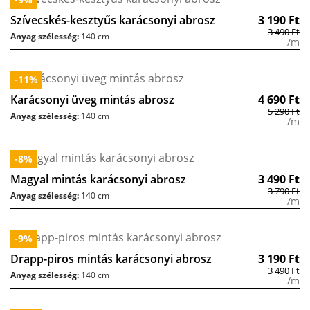
Szívecskés-kesztyűs karácsonyi abrosz
3 190
Ft
3 490
Ft
Anyag szélesség:
140 cm
/m
-11%
Karácsonyi üveg mintás abrosz
4 690
Ft
5 290
Ft
Anyag szélesség:
140 cm
/m
-8%
Magyal mintás karácsonyi abrosz
3 490
Ft
3 790
Ft
Anyag szélesség:
140 cm
/m
-9%
Drapp-piros mintás karácsonyi abrosz
3 190
Ft
3 490
Ft
Anyag szélesség:
140 cm
/m