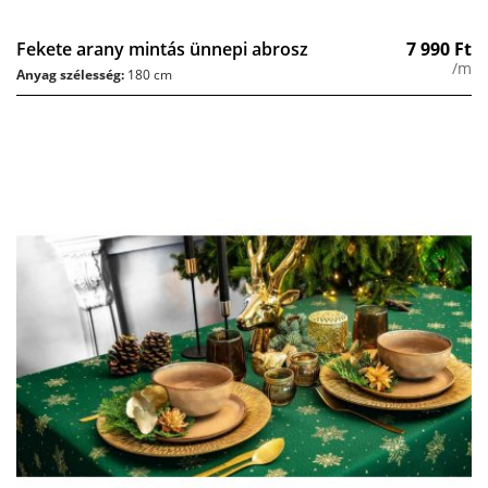
Fekete arany mintás ünnepi abrosz
7 990
Ft
/m
Anyag szélesség:
180 cm