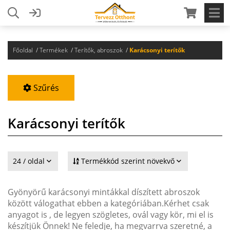
Főoldal
Termékek
Terítők, abroszok
Karácsonyi terítők
Szűrés
Karácsonyi terítők
24 / oldal
Termékkód szerint növekvő
Gyönyörű karácsonyi mintákkal díszített abroszok
között válogathat ebben a kategóriában.Kérhet csak
anyagot is , de legyen szögletes, ovál vagy kör, mi el is
készítjük Önnek! Ne feledje, ha megvarrva szeretné, a