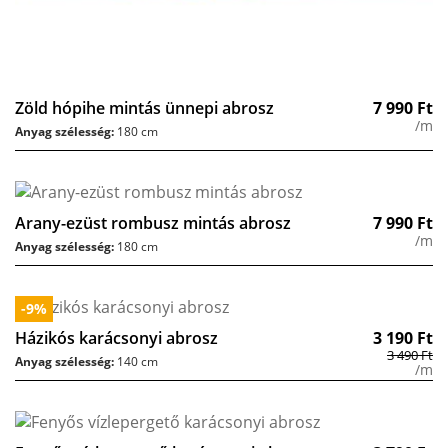
Zöld hópihe mintás ünnepi abrosz
7 990
Ft
/m
Anyag szélesség:
180 cm
Arany-ezüst rombusz mintás abrosz
7 990
Ft
/m
Anyag szélesség:
180 cm
-9%
Házikós karácsonyi abrosz
3 190
Ft
3 490
Ft
Anyag szélesség:
140 cm
/m