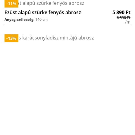
-11%
Ezüst alapú szürke fenyős abrosz
5 890
Ft
6 590
Ft
Anyag szélesség:
140 cm
/m
-13%