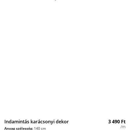
Indamintás karácsonyi dekor
3 490
Ft
/m
Anyag szélesség:
140 cm