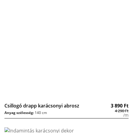
Csillogó drapp karácsonyi abrosz
3 890
Ft
4 290
Ft
Anyag szélesség:
140 cm
/m