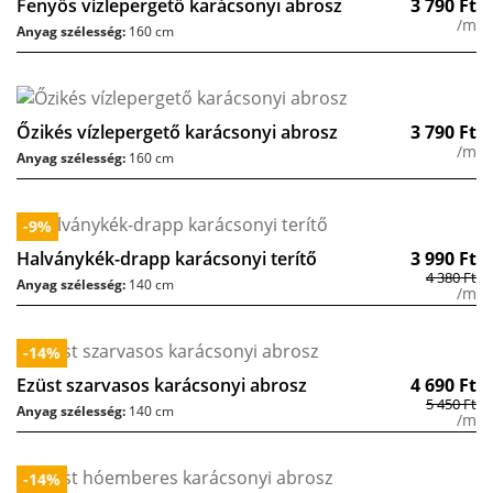
Fenyős vízlepergető karácsonyi abrosz
3 790
Ft
/m
Anyag szélesség:
160 cm
Őzikés vízlepergető karácsonyi abrosz
3 790
Ft
/m
Anyag szélesség:
160 cm
-9%
Halványkék-drapp karácsonyi terítő
3 990
Ft
4 380
Ft
Anyag szélesség:
140 cm
/m
-14%
Ezüst szarvasos karácsonyi abrosz
4 690
Ft
5 450
Ft
Anyag szélesség:
140 cm
/m
-14%