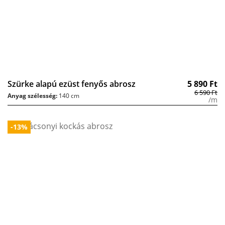
Szürke alapú ezüst fenyős abrosz
5 890
Ft
6 590
Ft
Anyag szélesség:
140 cm
/m
-13%