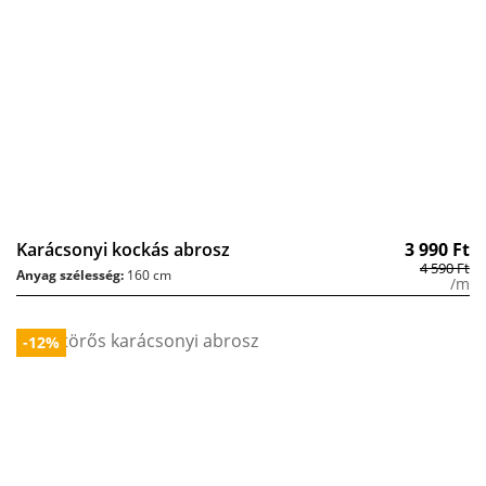
Karácsonyi kockás abrosz
3 990
Ft
4 590
Ft
Anyag szélesség:
160 cm
/m
-12%