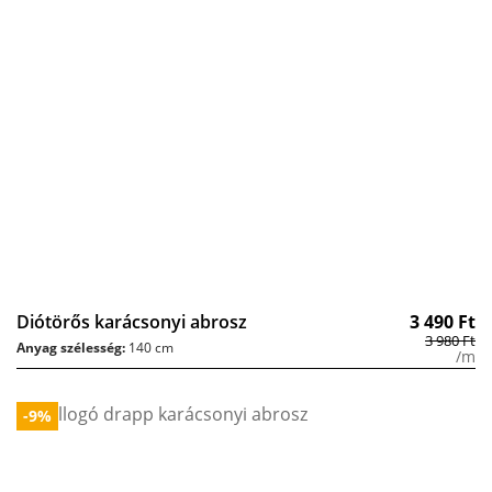
Diótörős karácsonyi abrosz
3 490
Ft
3 980
Ft
Anyag szélesség:
140 cm
/m
-9%