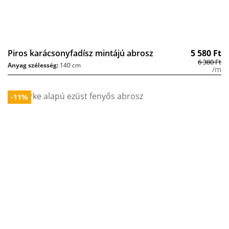
Piros karácsonyfadísz mintájú abrosz
5 580
Ft
6 380
Ft
Anyag szélesség:
140 cm
/m
-11%