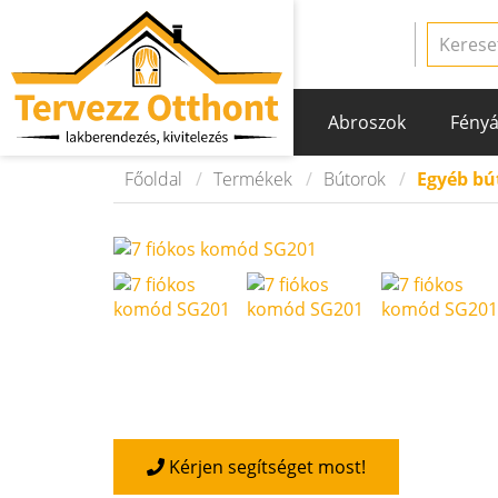
Abroszok
Fényá
Főoldal
Termékek
Bútorok
Egyéb bú
Kérjen segítséget most!