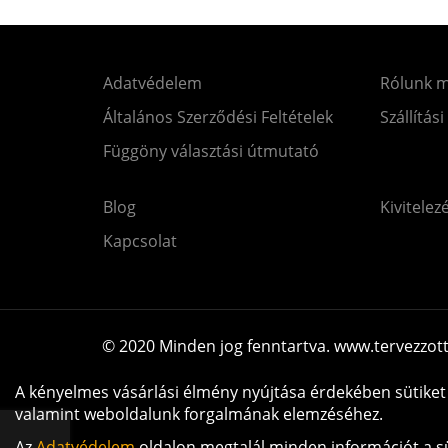
Adatvédelem
Rólunk 
Általános Szerződési Feltételek
Szállítási
Függöny választási útmutató
Blog
Kivitelez
Kapcsolat
© 2020 Minden jog fenntartva. www.tervezzot
A kényelmes vásárlási élmény nyújtása érdekében sütiket 
valamint weboldalunk forgalmának elemzéséhez.
Az
Adatvédelem
oldalon megtalál minden információt a sü