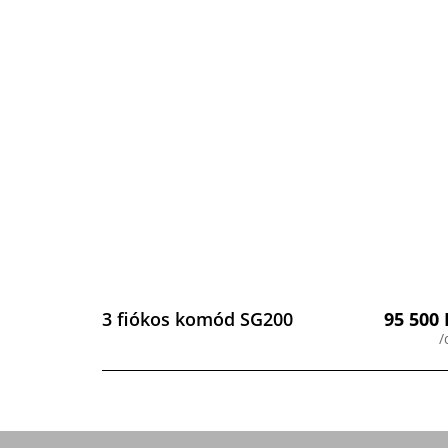
3 fiókos komód SG200
95 500
/