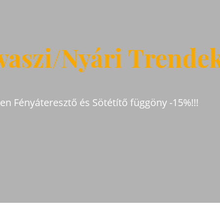
vaszi/Nyári Trende
den Fényáteresztő és Sötétítő függöny -15%!!!