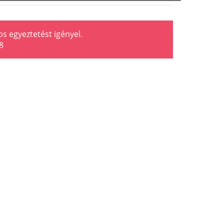
os egyeztetést igényel.
8