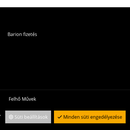
,
Süti beállítások
Minden süti engedélyezése