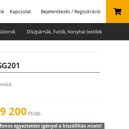
nk
Kapcsolat
Bejelentkezés / Regisztráció
Bútorok
Díszpárnák, Futók, Konyhai textilek
 SG201
komód.
9 200
Ft
/db
fonos egyeztetést igényel a kiszállítás miatt!