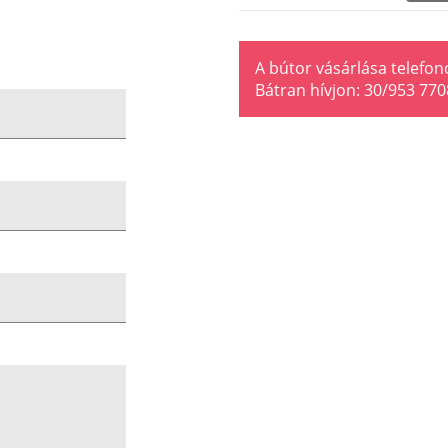
A bútor vásárlása telefon
Bátran hívjon: 30/953 770