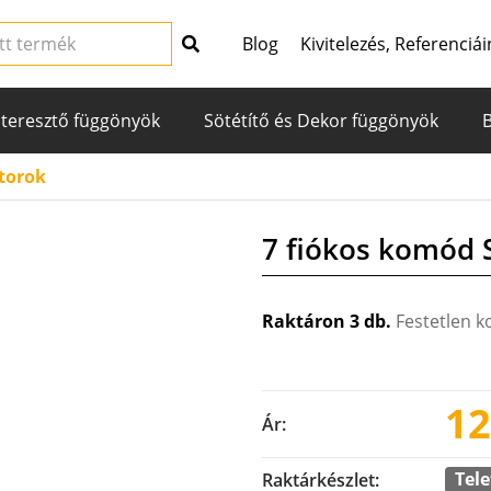
Blog
Kivitelezés, Referenciái
teresztő függönyök
Sötétítő és Dekor függönyök
torok
7 fiókos komód
Raktáron 3 db.
Festetlen 
12
Ár:
Tele
Raktárkészlet: