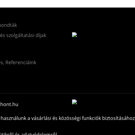
mondták
 és szolgáltatási díjak
és, Referenciáink
thont.hu
használunk a vásárlási és közösségi funkciók biztosításához
tikről és adatvédelemről.