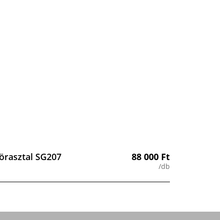
örasztal SG207
88 000
Ft
/db