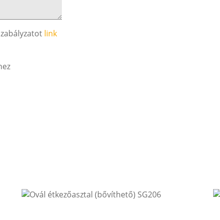
szabályzatot
link
hez