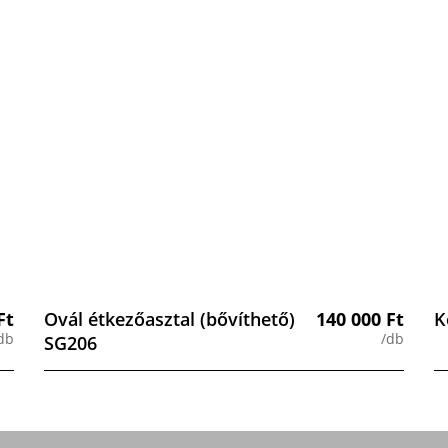
Ft
Ovál étkezőasztal (bővíthető)
140 000
Ft
K
db
/db
SG206