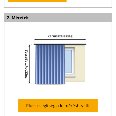
2. Méretek
Plussz segítség a felméréshez, itt