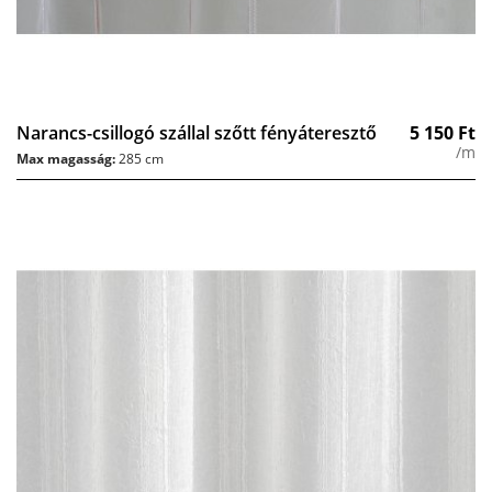
Narancs-csillogó szállal szőtt fényáteresztő
5 150
Ft
/m
Max magasság:
285 cm