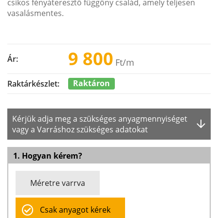
csíkos fényáteresztő függöny család, amely teljesen
vasalásmentes.
9 800
Ár:
Ft
/m
Raktáron
Raktárkészlet:
Kérjük adja meg a szükséges anyagmennyiséget
vagy a Varráshoz szükséges adatokat
1. Hogyan kérem?
Méretre varrva
Csak anyagot kérek