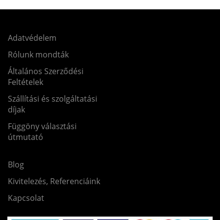
Adatvédelem
Rólunk mondták
Általános Szerződési
Feltételek
Szállítási és szolgáltatási
díjak
Függöny választási
útmutató
Blog
Kivitelezés, Referenciáink
Kapcsolat