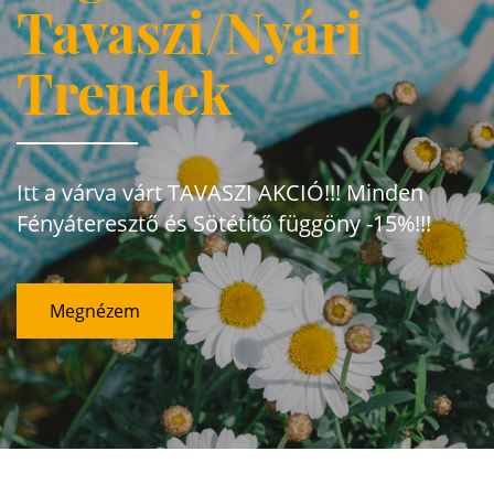
Tavaszi/Nyári
Trendek
Itt a várva várt TAVASZI AKCIÓ!!! Minden
Fényáteresztő és Sötétítő függöny -15%!!!
Megnézem