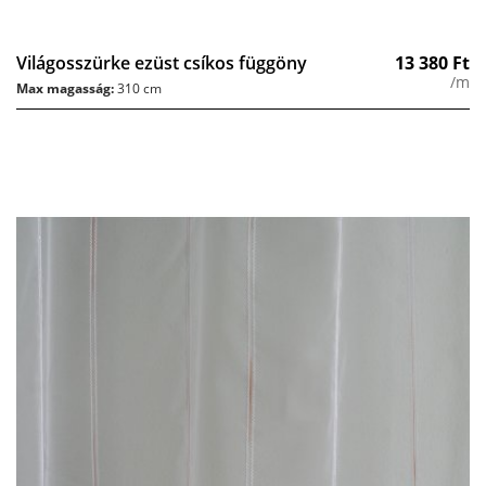
Világosszürke ezüst csíkos függöny
13 380
Ft
/m
Max magasság:
310 cm