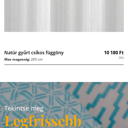
Natúr gyűrt csíkos függöny
10 180
Ft
/m
Max magasság:
265 cm
Tekintse meg
Legfrissebb