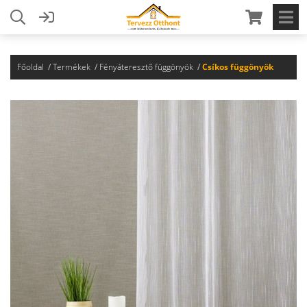
Főoldal
Termékek
Fényáteresztő függönyök
Csíkos függönyök