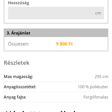
Hosszúság
cm
3. Árajánlat
Összesen:
9 800
Ft
Részletek
Max magasság:
295 cm
Anyagösszetétel:
100 % poliészter
Anyag fajta:
Forgófonalas