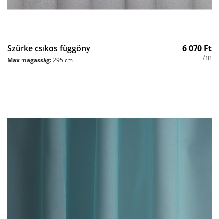
Szürke csíkos függöny
6 070
Ft
/m
Max magasság:
295 cm