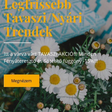
Legfrissebb
Tavaszi/Nyári
Trendek
Itt a várva várt TAVASZI AKCIÓ!!! Minden
Fényáteresztő és Sötétítő függöny -15%!!!
Megnézem