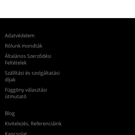
Adatvédelem
Rólunk mondták
Általános Szerződési
Feltételek
Szállítási és szolgáltatási
díjak
Függöny választási
útmutató
Blog
Kivitelezés, Referenciáink
Kapcsolat