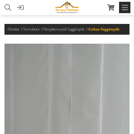
Főoldal
Termékek
Fényáteresztő függönyök
Csíkos függönyök