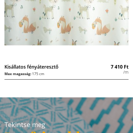
Kisállatos fényáteresztő
7 410
Ft
/m
Max magasság:
175 cm
Tekintse meg