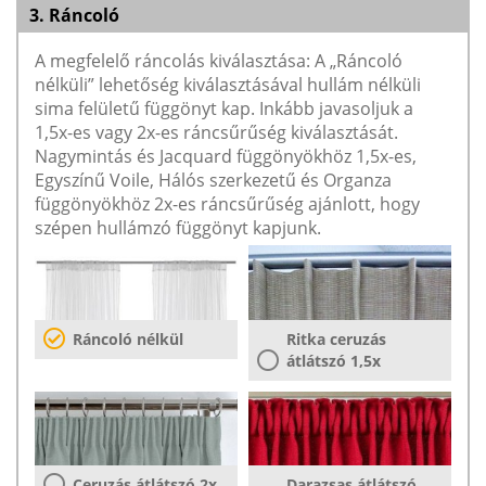
3. Ráncoló
A megfelelő ráncolás kiválasztása: A „Ráncoló
nélküli” lehetőség kiválasztásával hullám nélküli
sima felületű függönyt kap. Inkább javasoljuk a
1,5x-es vagy 2x-es ráncsűrűség kiválasztását.
Nagymintás és Jacquard függönyökhöz 1,5x-es,
Egyszínű Voile, Hálós szerkezetű és Organza
függönyökhöz 2x-es ráncsűrűség ajánlott, hogy
szépen hullámzó függönyt kapjunk.
Ráncoló nélkül
Ritka ceruzás
átlátszó 1,5x
Ceruzás átlátszó 2x
Darazsas átlátszó