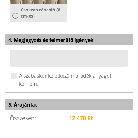
Csokros ráncoló (8
cm-es)
4. Megjegyzés és felmerülő igények
A szabáskor keletkező maradék anyagot
kérném.
5. Árajánlat
Összesen:
12 470
Ft