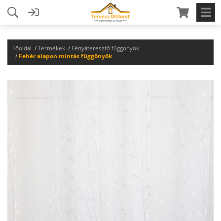
Főoldal
Termékek
Fényáteresztő függönyök
Fehér alapon mintás függönyök