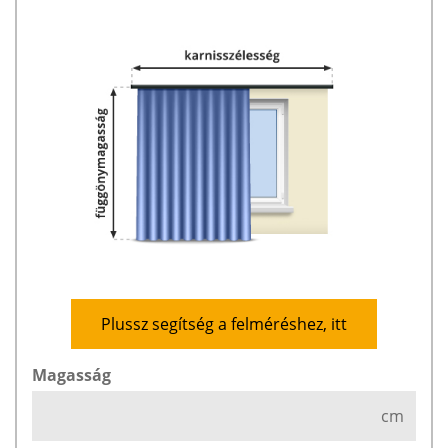
Plussz segítség a felméréshez, itt
Magasság
cm