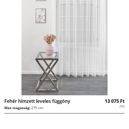
Fehér hímzett leveles függöny
13 075
Ft
/m
Max magasság:
275 cm