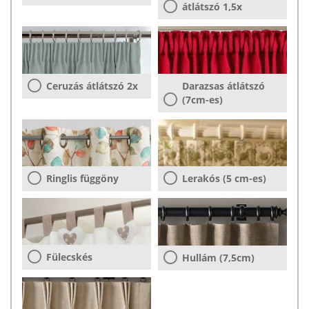
átlátszó 1,5x
Ceruzás átlátszó 2x
Darazsas átlátszó
(7cm-es)
Ringlis függöny
Lerakós (5 cm-es)
Fülecskés
Hullám (7,5cm)