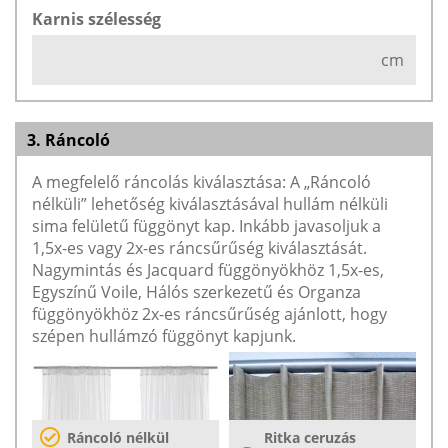
Karnis szélesség
cm
3. Ráncoló
A megfelelő ráncolás kiválasztása: A „Ráncoló
nélküli” lehetőség kiválasztásával hullám nélküli
sima felületű függönyt kap. Inkább javasoljuk a
1,5x-es vagy 2x-es ráncsűrűség kiválasztását.
Nagymintás és Jacquard függönyökhöz 1,5x-es,
Egyszínű Voile, Hálós szerkezetű és Organza
függönyökhöz 2x-es ráncsűrűség ajánlott, hogy
szépen hullámzó függönyt kapjunk.
Ráncoló nélkül
Ritka ceruzás