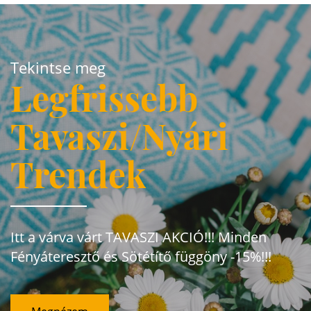
Tekintse meg
Legfrissebb
Tavaszi/Nyári
Trendek
Itt a várva várt TAVASZI AKCIÓ!!! Minden
Fényáteresztő és Sötétítő függöny -15%!!!