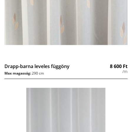
Drapp-barna leveles függöny
8 600
Ft
/m
Max magasság:
290 cm