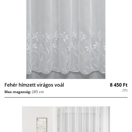
Fehér hímzett virágos voál
8 450
Ft
/m
Max magasság:
285 cm