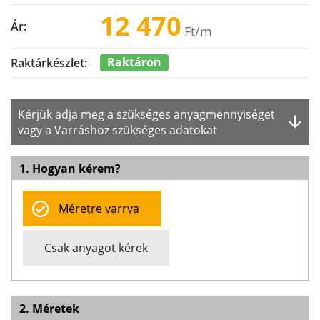
12 470
Ár:
Ft
/m
Raktáron
Raktárkészlet:
Kérjük adja meg a szükséges anyagmennyiséget
vagy a Varráshoz szükséges adatokat
1. Hogyan kérem?
Méretre varrva
Csak anyagot kérek
2. Méretek