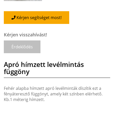
Kérjen segítséget most!
Kérjen visszahívást!
Érdeklődés
Apró hímzett levélmintás
függöny
Fehér alapba hímzett apró levélminták díszítik ezt a
fényáteresztő függönyt, amely két színben elérhető.
Kb.1 méterig hímzett.