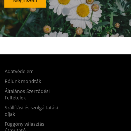
Megnézem
Adatvédelem
Rólunk mondták
Általános Szerződési
Feltételek
Szállítási és szolgáltatási
díjak
Függöny választási
útmutató