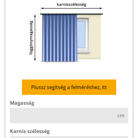
Plussz segítség a felméréshez, itt
Magasság
cm
Karnis szélesség