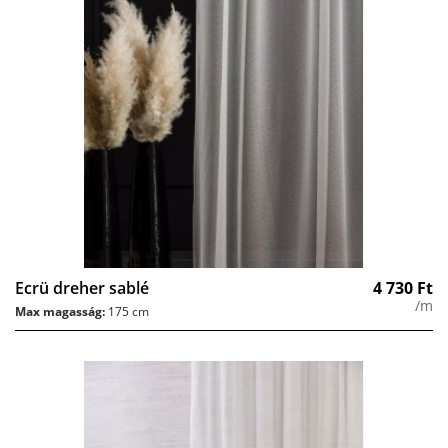
Ecrü dreher sablé
4 730
Ft
/m
Max magasság:
175 cm