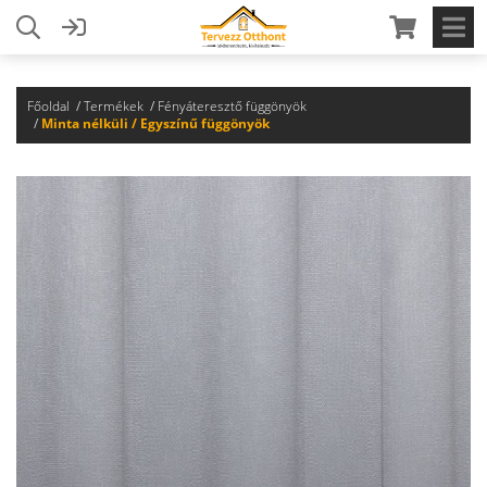
Főoldal
Termékek
Fényáteresztő függönyök
Minta nélküli / Egyszínű függönyök