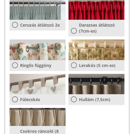
Ceruzás átlátszó 2x
Darazsas átlátszó
(7cm-es)
Ringlis függöny
Lerakós (5 cm-es)
Fülecskés
Hullám (7,5cm)
Csokros ráncoló (8