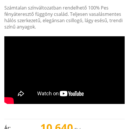
Számtalan színváltozatban rendelhető 100% Pes
fényáteresztő függöny család. Teljesen vasalásmentes
hálós szerkezetű, elegánsan csillogó, lágy esésű, trendi
színű anyagok.
10 640
Ár: