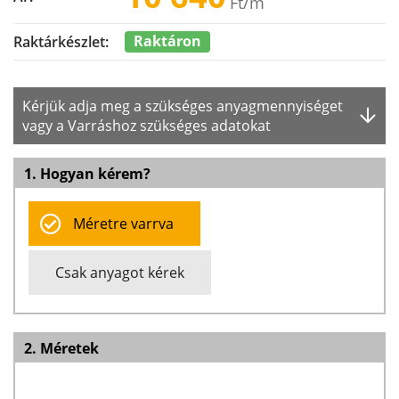
Ft
/m
Raktáron
Raktárkészlet:
Kérjük adja meg a szükséges anyagmennyiséget
vagy a Varráshoz szükséges adatokat
1. Hogyan kérem?
Méretre varrva
Csak anyagot kérek
2. Méretek