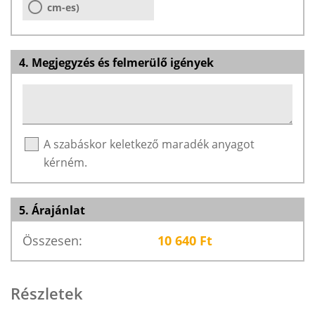
cm-es)
4. Megjegyzés és felmerülő igények
A szabáskor keletkező maradék anyagot
kérném.
5. Árajánlat
Összesen:
10 640
Ft
Részletek