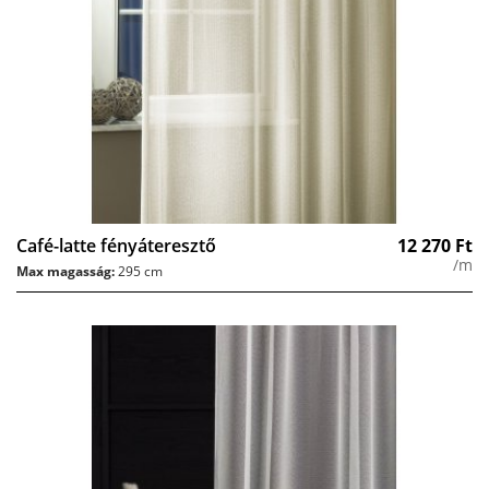
Café-latte fényáteresztő
12 270
Ft
/m
Max magasság:
295 cm