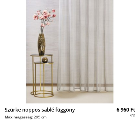
Szürke noppos sablé függöny
6 960
Ft
/m
Max magasság:
295 cm