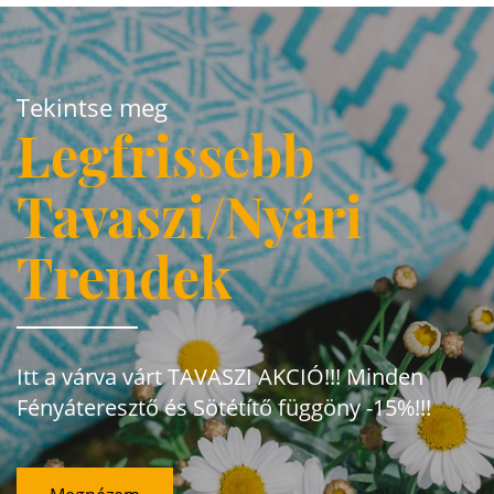
Tekintse meg
Legfrissebb
Tavaszi/Nyári
Trendek
Itt a várva várt TAVASZI AKCIÓ!!! Minden
Fényáteresztő és Sötétítő függöny -15%!!!