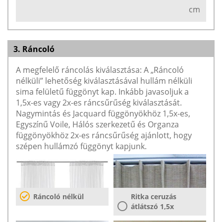
cm
3. Ráncoló
A megfelelő ráncolás kiválasztása: A „Ráncoló
nélküli” lehetőség kiválasztásával hullám nélküli
sima felületű függönyt kap. Inkább javasoljuk a
1,5x-es vagy 2x-es ráncsűrűség kiválasztását.
Nagymintás és Jacquard függönyökhöz 1,5x-es,
Egyszínű Voile, Hálós szerkezetű és Organza
függönyökhöz 2x-es ráncsűrűség ajánlott, hogy
szépen hullámzó függönyt kapjunk.
Ráncoló nélkül
Ritka ceruzás
átlátszó 1,5x