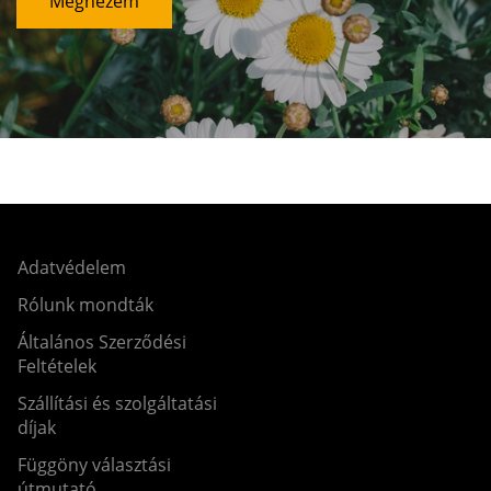
Megnézem
Adatvédelem
Rólunk mondták
Általános Szerződési
Feltételek
Szállítási és szolgáltatási
díjak
Függöny választási
útmutató