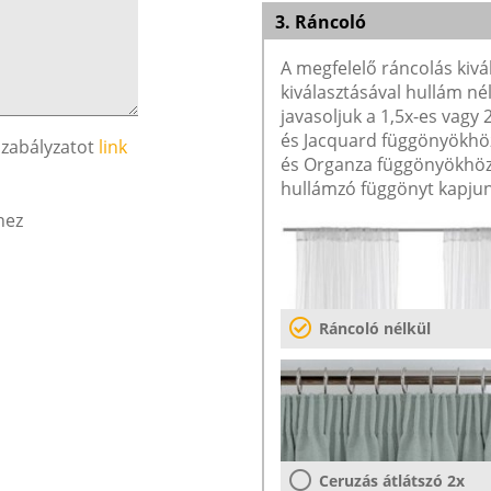
3. Ráncoló
A megfelelő ráncolás kivá
kiválasztásával hullám né
javasoljuk a 1,5x-es vagy
és Jacquard függönyökhöz 
szabályzatot
link
és Organza függönyökhöz 
hullámzó függönyt kapjun
hez
Ráncoló nélkül
Ceruzás átlátszó 2x