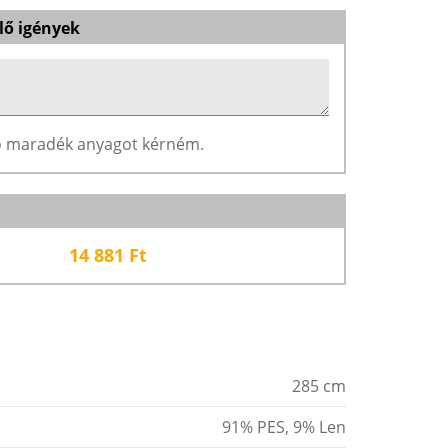
lő igények
ző maradék anyagot kérném.
14 881
Ft
285 cm
91% PES, 9% Len