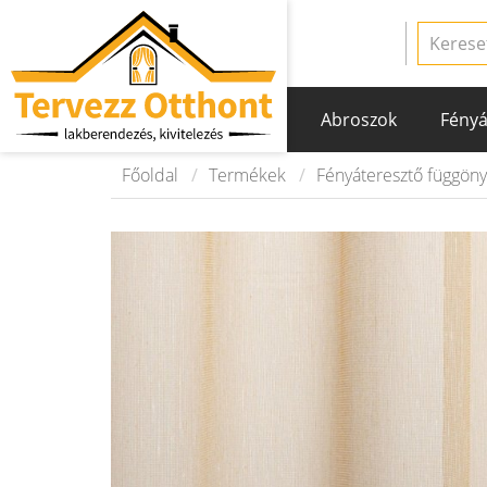
Abroszok
Fényá
Főoldal
Termékek
Fényáteresztő függön