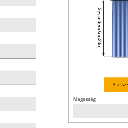
Plussz 
Magasság