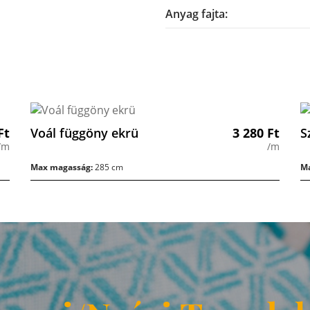
Anyag fajta:
Ft
Voál függöny ekrü
3 280
Ft
S
/m
/m
Max magasság:
285 cm
Ma