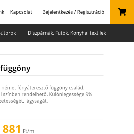
nk
Kapcsolat
Bejelentkezés / Regisztráció
Bútorok
Díszpárnák, Futók, Konyhai textilek
 függöny
a német fényáteresztő függöny család.
l színben rendelhető. Különlegessége 9%
zetességét, lágyságát.
 881
Ft
/m