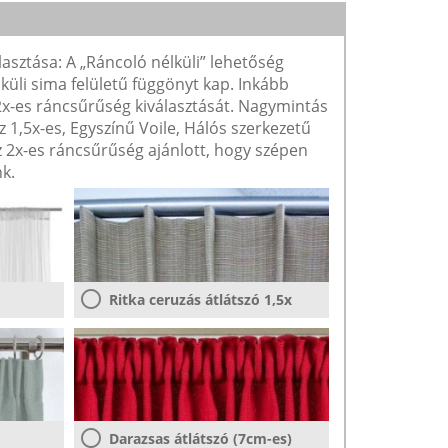
lasztása: A „Ráncoló nélküli” lehetőség
lküli sima felületű függönyt kap. Inkább
 2x-es ráncsűrűség kiválasztását. Nagymintás
1,5x-es, Egyszínű Voile, Hálós szerkezetű
2x-es ráncsűrűség ajánlott, hogy szépen
k.
Ritka ceruzás átlátszó 1,5x
Darazsas átlátszó (7cm-es)