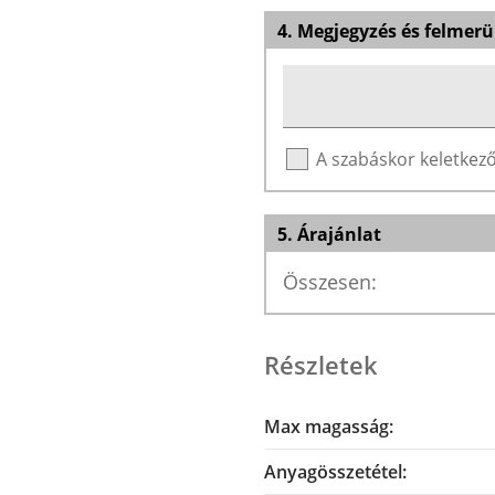
4. Megjegyzés és felmerü
A szabáskor keletke
5. Árajánlat
Összesen:
Részletek
Max magasság:
Anyagösszetétel: