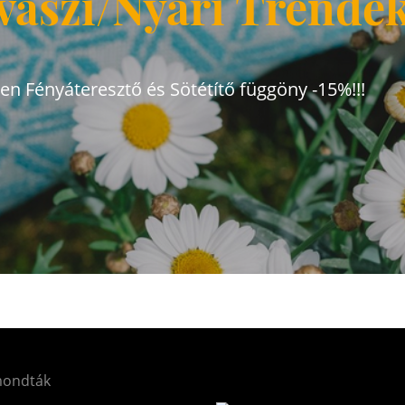
vaszi/Nyári Trende
den Fényáteresztő és Sötétítő függöny -15%!!!
mondták