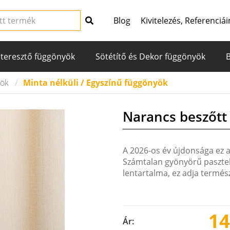
Blog
Kivitelezés, Referenciái
teresztő függönyök
Sötétítő és Dekor függönyök
yök
Minta nélküli / Egyszínű függönyök
Narancs beszőtt
A 2026-os év újdonsága ez 
Számtalan gyönyörű pasztel
lentartalma, ez adja termés
14
Ár: