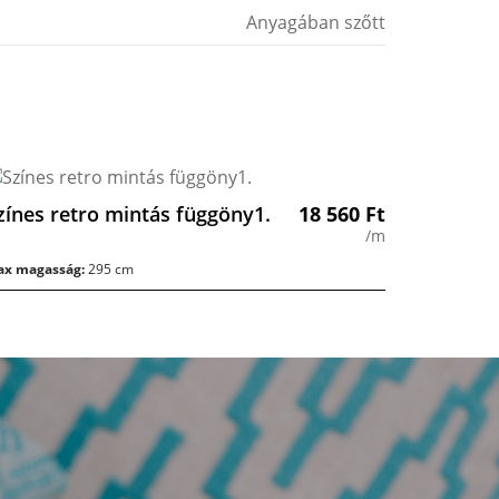
Anyagában szőtt
zínes retro mintás függöny1.
18 560
Ft
/m
x magasság:
295 cm