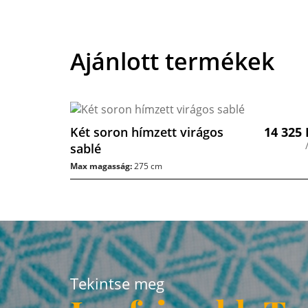
Ajánlott termékek
Két soron hímzett virágos
14 325
sablé
Max magasság:
275 cm
Tekintse meg