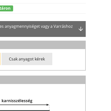
táron
ges anyagmennyiséget vagy a Varráshoz
Csak anyagot kérek