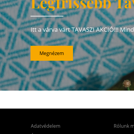
Legfrissebb Ta
Itt a várva várt TAVASZI AKCIÓ!!! Min
Megnézem
Adatvédelem
Rólunk 