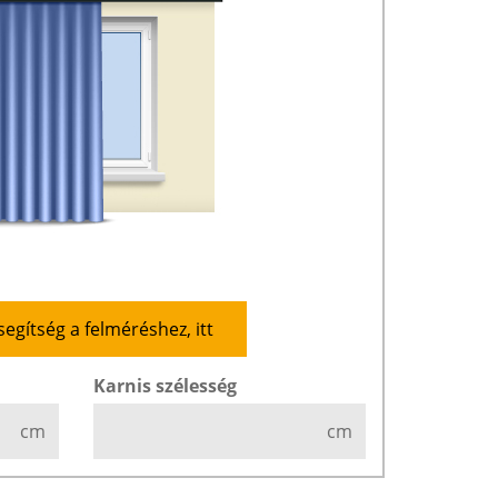
segítség a felméréshez, itt
Karnis szélesség
cm
cm