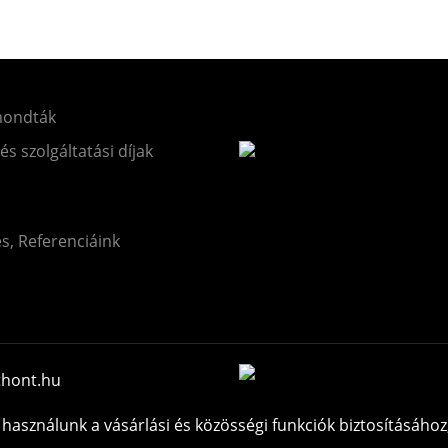
mondták
 és szolgáltatási díjak
és, Referenciáink
thont.hu
használunk a vásárlási és közösségi funkciók biztosításához