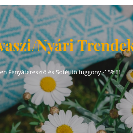
vaszi/Nyári Trende
den Fényáteresztő és Sötétítő függöny -15%!!!