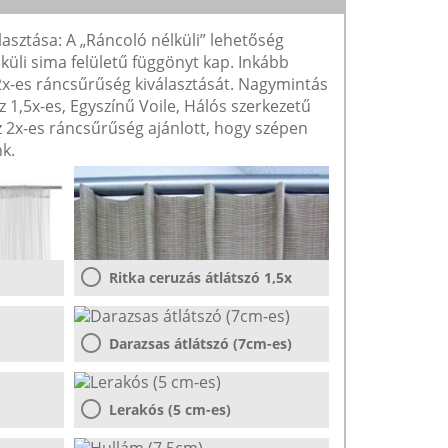
lasztása: A „Ráncoló nélküli” lehetőség
lküli sima felületű függönyt kap. Inkább
 2x-es ráncsűrűség kiválasztását. Nagymintás
1,5x-es, Egyszínű Voile, Hálós szerkezetű
2x-es ráncsűrűség ajánlott, hogy szépen
k.
Ritka ceruzás átlátszó 1,5x
Darazsas átlátszó (7cm-es)
Lerakós (5 cm-es)