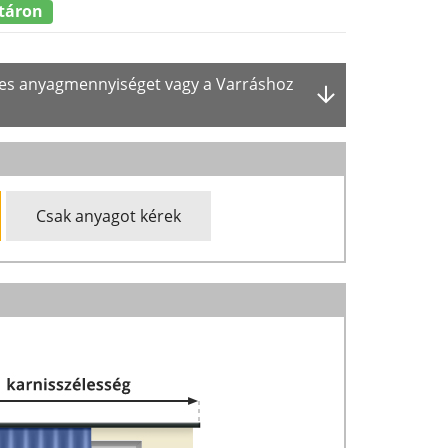
táron
ges anyagmennyiséget vagy a Varráshoz
Csak anyagot kérek