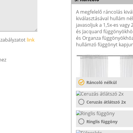
A megfelelő ráncolás kivá
kiválasztásával hullám né
javasoljuk a 1,5x-es vagy
és Jacquard függönyökhöz 
és Organza függönyökhöz 
szabályzatot
link
hullámzó függönyt kapjun
hez
Ráncoló nélkül
Ceruzás átlátszó 2x
Ringlis függöny