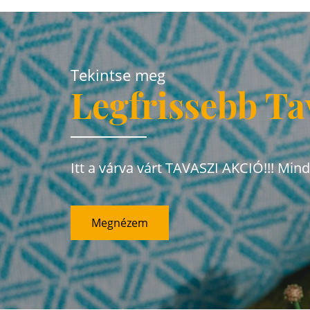
Tekintse meg
Legfrissebb Ta
Itt a várva várt TAVASZI AKCIÓ!!! Min
Megnézem