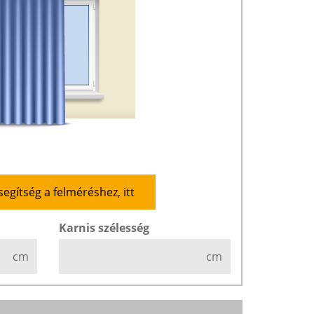
segítség a felméréshez, itt
Karnis szélesség
cm
cm