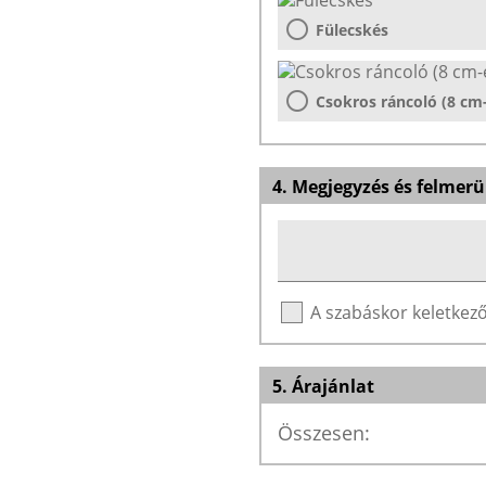
Fülecskés
Csokros ráncoló (8 cm
4. Megjegyzés és felmerü
A szabáskor keletke
5. Árajánlat
Összesen: