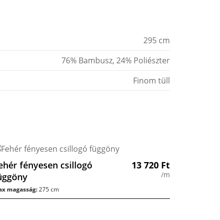
295 cm
76% Bambusz, 24% Poliészter
Finom tüll
ehér fényesen csillogó
13 720
Ft
/m
üggöny
x magasság:
275 cm