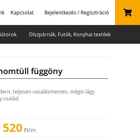
nk
Kapcsolat
Bejelentkezés / Regisztráció
Bútorok
Díszpárnák, Futók, Konyhai textilek
inomtüll függöny
dern, teljesen vasalásmentes, mégis lágy
y család.
 520
Ft
/m