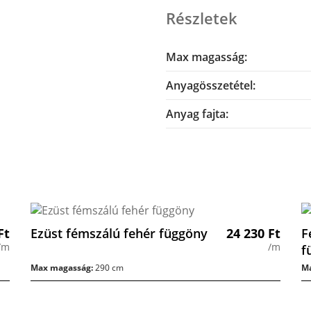
Részletek
Max magasság:
Anyagösszetétel:
Anyag fajta:
Ft
Ezüst fémszálú fehér függöny
24 230
Ft
F
/m
/m
f
Max magasság:
290 cm
Ma