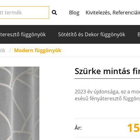
Blog
Kivitelezés, Referenciái
teresztő függönyök
Sötétítő és Dekor függönyök
yök
Modern függönyök
Szürke mintás f
2023 év újdonsága, ez a mo
esésű fényáteresztő függön
15
Ár: