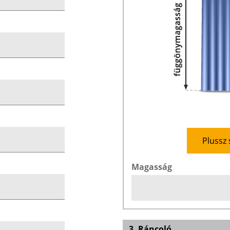
Plussz 
Magasság
3. Ráncoló