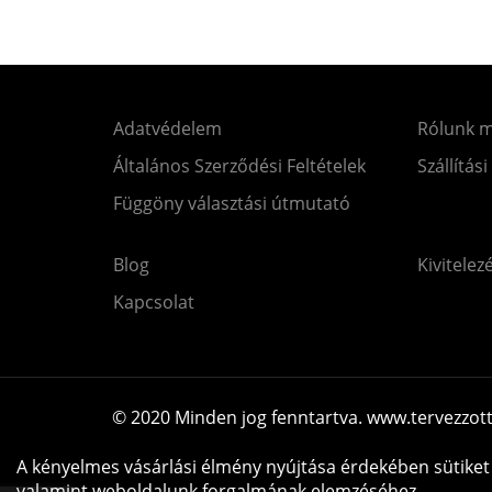
Adatvédelem
Rólunk 
Általános Szerződési Feltételek
Szállítási
Függöny választási útmutató
Blog
Kivitelez
Kapcsolat
© 2020 Minden jog fenntartva. www.tervezzot
A kényelmes vásárlási élmény nyújtása érdekében sütiket 
valamint weboldalunk forgalmának elemzéséhez.