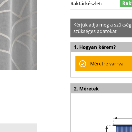
Rak
Raktárkészlet:
Kérjük adja meg a szüksé
szükséges adatokat
1. Hogyan kérem?
Méretre varrva
2. Méretek