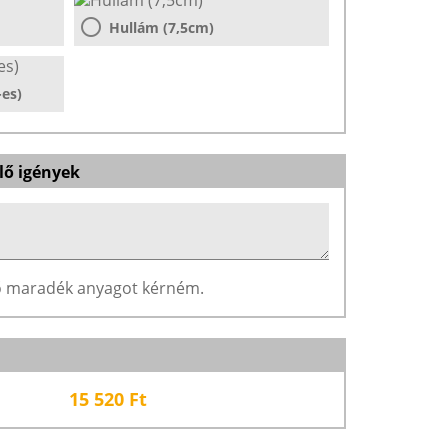
Hullám (7,5cm)
-es)
lő igények
ző maradék anyagot kérném.
15 520
Ft