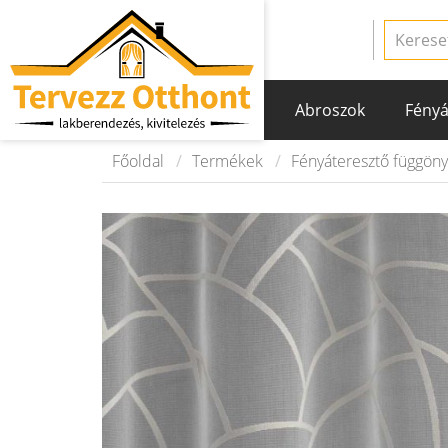
Abroszok
Fényá
Főoldal
Termékek
Fényáteresztő függön