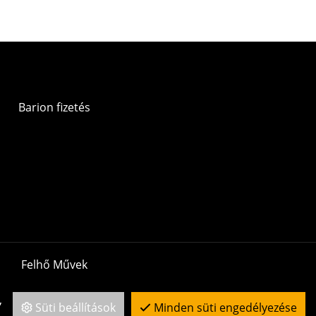
,
Süti beállítások
Minden süti engedélyezése