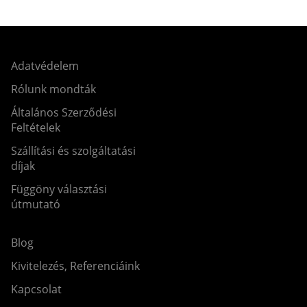
Adatvédelem
Rólunk mondták
Általános Szerződési
Feltételek
Szállítási és szolgáltatási
díjak
Függöny választási
útmutató
Blog
Kivitelezés, Referenciáink
Kapcsolat