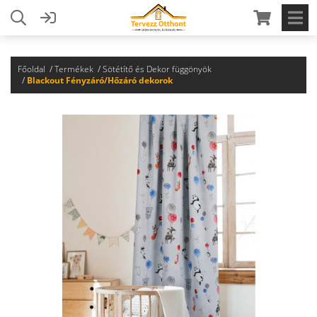
Főoldal
Termékek
Sötétítő és Dekor függönyök
Blackout Fényzáró/Hőzáró dekorok