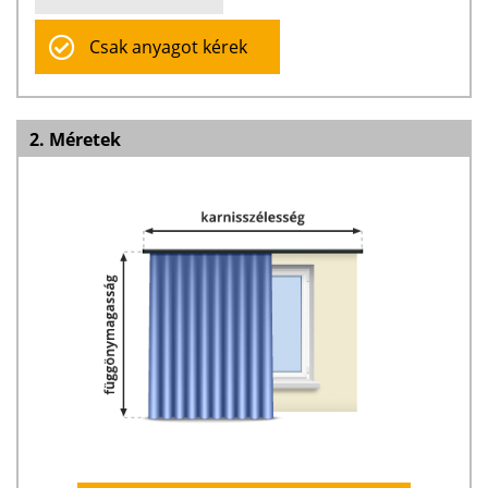
Csak anyagot kérek
2. Méretek