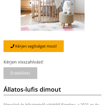
Kérjen segítséget most!
Kérjen visszahívást!
Érdeklődés
Állatos-lufis dimout
Fényzáró és hőszigetelő sötétítő függöny, a 2021-es év