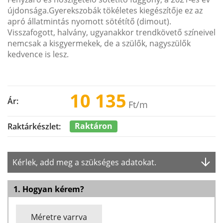
újdonsága.Gyerekszobák tökéletes kiegészítője ez az
apró állatmintás nyomott sötétítő (dimout).
Visszafogott, halvány, ugyanakkor trendkövető színeivel
nemcsak a kisgyermekek, de a szülők, nagyszülők
kedvence is lesz.
10 135
Ár:
Ft
/m
Raktáron
Raktárkészlet:
Kérlek, add meg a szükséges adatokat.
1. Hogyan kérem?
Méretre varrva