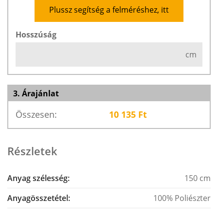
Plussz segítség a felméréshez, itt
Hosszúság
cm
3. Árajánlat
Összesen:
10 135
Ft
Részletek
Anyag szélesség:
150 cm
Anyagösszetétel:
100% Poliészter