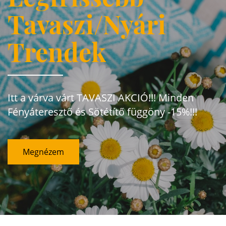
Tavaszi/Nyári
Trendek
Itt a várva várt TAVASZI AKCIÓ!!! Minden
Fényáteresztő és Sötétítő függöny -15%!!!
Megnézem