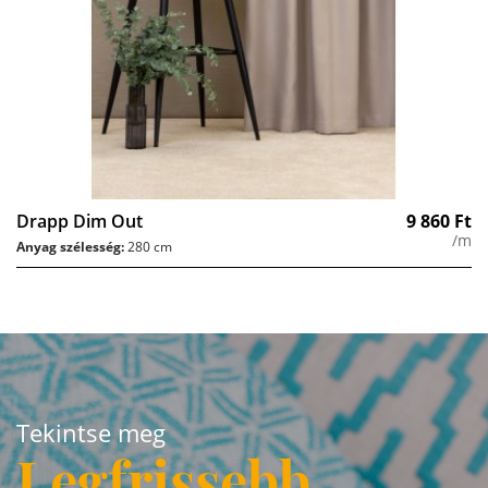
Drapp Dim Out
9 860
Ft
/m
Anyag szélesség:
280 cm
Tekintse meg
Legfrissebb