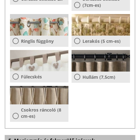
(7cm-es)
Ringlis függöny
Lerakós (5 cm-es)
Fülecskés
Hullám (7,5cm)
Csokros ráncoló (8
cm-es)