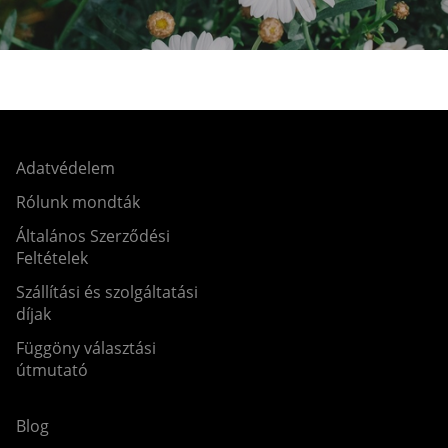
Adatvédelem
Rólunk mondták
Általános Szerződési
Feltételek
Szállítási és szolgáltatási
díjak
Függöny választási
útmutató
Blog