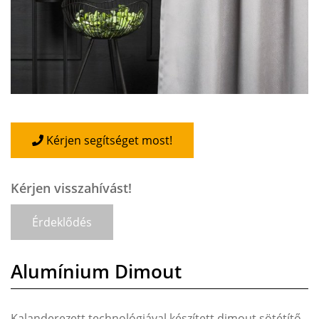
Kérjen segítséget most!
Kérjen visszahívást!
Érdeklődés
Alumínium Dimout
Kalanderezett technológiával készített dimout sötétítő