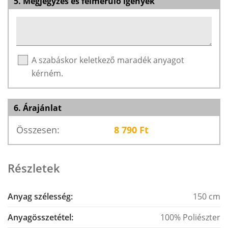
5. Megjegyzés és felmerülő igények
A szabáskor keletkező maradék anyagot
kérném.
6. Árajánlat
Összesen:
8 790
Ft
Részletek
Anyag szélesség:
150 cm
Anyagösszetétel:
100% Poliészter