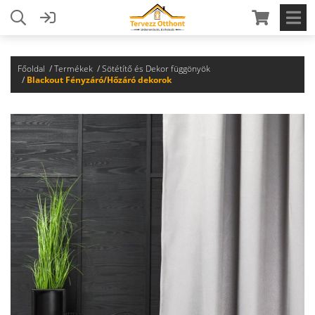
Főoldal
Termékek
Sötétítő és Dekor függönyök
Blackout Fényzáró/Hőzáró dekorok