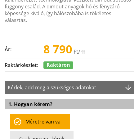
függöny család. A dimout anyagok hő és fényzáró
képessége kiváló, így hálószobába is tökéletes
választás.
8 790
Ár:
Ft
/m
Raktáron
Raktárkészlet:
Kérlek, add meg a szükséges adatokat.
1. Hogyan kérem?
Méretre varrva
Csak anyagot kérek