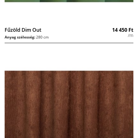
Fűzöld Dim Out
14 450
Ft
/m
Anyag szélesség:
280 cm