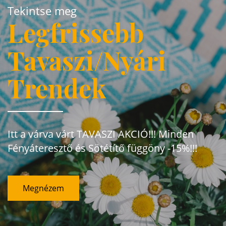
Tekintse meg
Legfrissebb
Tavaszi/Nyári
Trendek
Itt a várva várt TAVASZI AKCIÓ!!! Minden
Fényáteresztő és Sötétítő függöny -15%!!!
Megnézem