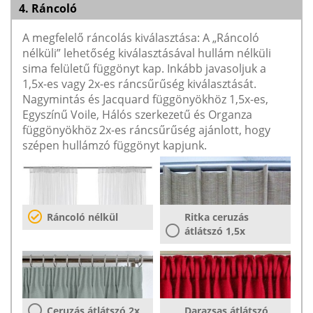
4. Ráncoló
A megfelelő ráncolás kiválasztása: A „Ráncoló
nélküli” lehetőség kiválasztásával hullám nélküli
sima felületű függönyt kap. Inkább javasoljuk a
1,5x-es vagy 2x-es ráncsűrűség kiválasztását.
Nagymintás és Jacquard függönyökhöz 1,5x-es,
Egyszínű Voile, Hálós szerkezetű és Organza
függönyökhöz 2x-es ráncsűrűség ajánlott, hogy
szépen hullámzó függönyt kapjunk.
Ráncoló nélkül
Ritka ceruzás
átlátszó 1,5x
Ceruzás átlátszó 2x
Darazsas átlátszó