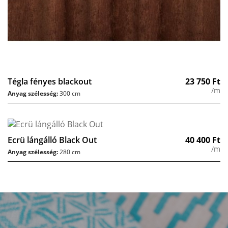
Tégla fényes blackout
23 750
Ft
/m
Anyag szélesség:
300 cm
Ecrü lángálló Black Out
40 400
Ft
/m
Anyag szélesség:
280 cm