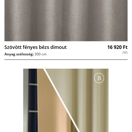
Szövött fényes bézs dimout
16 920
Ft
/m
Anyag szélesség:
300 cm