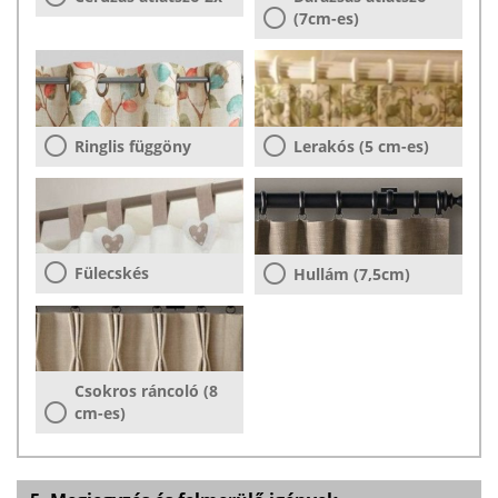
(7cm-es)
Ringlis függöny
Lerakós (5 cm-es)
Fülecskés
Hullám (7,5cm)
Csokros ráncoló (8
cm-es)