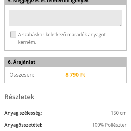
5. Megjegyzés és felmerülő igények
A szabáskor keletkező maradék anyagot
kérném.
6. Árajánlat
Összesen:
8 790
Ft
Részletek
Anyag szélesség:
150 cm
Anyagösszetétel:
100% Poliészter