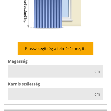
Plussz segítség a felméréshez, itt
Magasság
cm
Karnis szélesség
cm