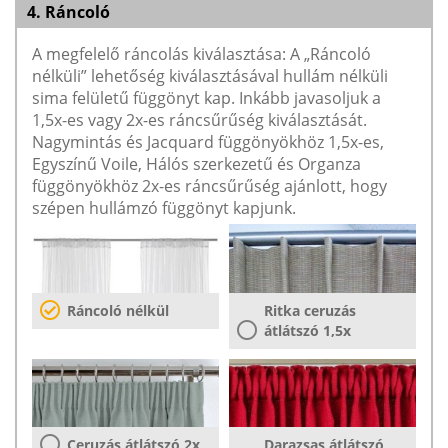
4. Ráncoló
A megfelelő ráncolás kiválasztása: A „Ráncoló
nélküli” lehetőség kiválasztásával hullám nélküli
sima felületű függönyt kap. Inkább javasoljuk a
1,5x-es vagy 2x-es ráncsűrűség kiválasztását.
Nagymintás és Jacquard függönyökhöz 1,5x-es,
Egyszínű Voile, Hálós szerkezetű és Organza
függönyökhöz 2x-es ráncsűrűség ajánlott, hogy
szépen hullámzó függönyt kapjunk.
Ráncoló nélkül
Ritka ceruzás
átlátszó 1,5x
Ceruzás átlátszó 2x
Darazsas átlátszó