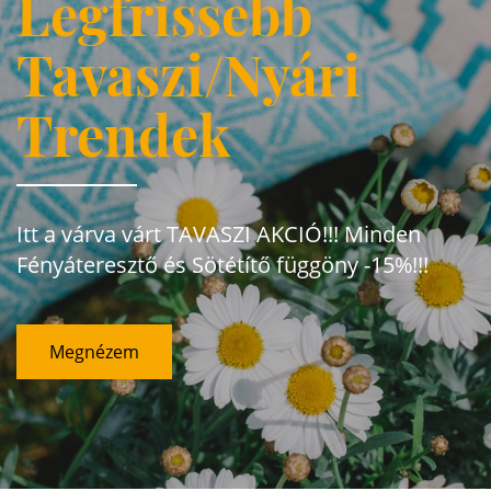
Legfrissebb
Tavaszi/Nyári
Trendek
Itt a várva várt TAVASZI AKCIÓ!!! Minden
Fényáteresztő és Sötétítő függöny -15%!!!
Megnézem