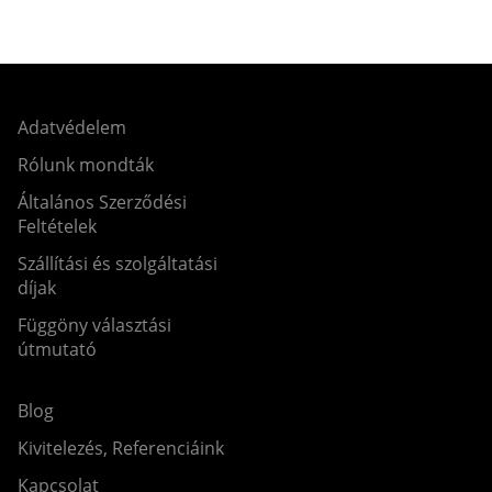
Adatvédelem
Rólunk mondták
Általános Szerződési
Feltételek
Szállítási és szolgáltatási
díjak
Függöny választási
útmutató
Blog
Kivitelezés, Referenciáink
Kapcsolat