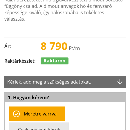
függöny család. A dimout anyagok hő és fényzáró
képessége kiváló, így hálószobába is tökéletes
választás.
8 790
Ár:
Ft
/m
Raktáron
Raktárkészlet:
Kérlek, add meg a szükséges adatokat.
1. Hogyan kérem?
Méretre varrva
Csak anyagot kérek