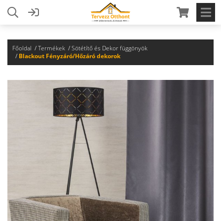
Főoldal
Termékek
Sötétítő és Dekor függönyök
Blackout Fényzáró/Hőzáró dekorok