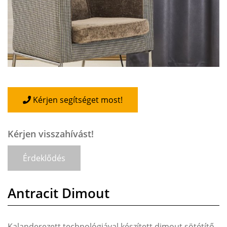
Kérjen segítséget most!
Kérjen visszahívást!
Érdeklődés
Antracit Dimout
Kalanderezett technológiával készített dimout sötétítő