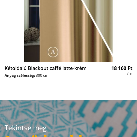
Kétoldalú Blackout caffé latte-krém
18 160
Ft
/m
Anyag szélesség:
300 cm
Tekintse meg