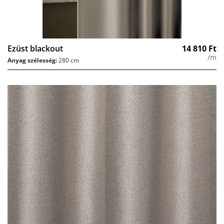
Ezüst blackout
14 810
Ft
/m
Anyag szélesség:
280 cm