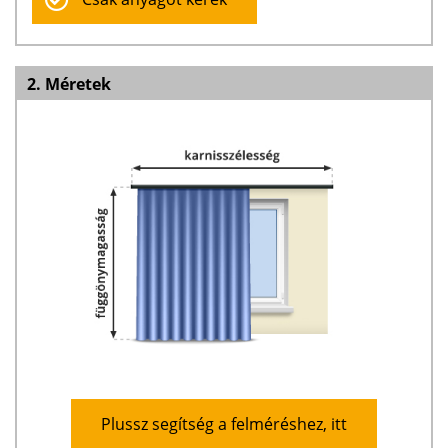
2. Méretek
Plussz segítség a felméréshez, itt