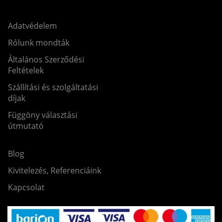
Adatvédelem
Rólunk mondták
Általános Szerződési
Feltételek
Szállítási és szolgáltatási
díjak
Függöny választási
útmutató
Blog
Kivitelezés, Referenciáink
Kapcsolat