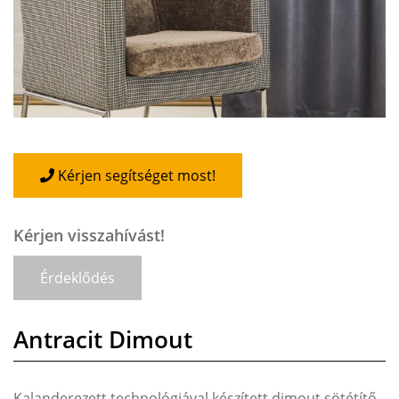
Kérjen segítséget most!
Kérjen visszahívást!
Érdeklődés
Antracit Dimout
Kalanderezett technológiával készített dimout sötétítő