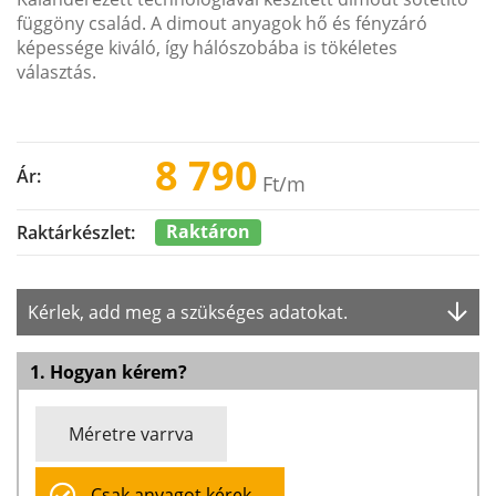
függöny család. A dimout anyagok hő és fényzáró
képessége kiváló, így hálószobába is tökéletes
választás.
8 790
Ár:
Ft
/m
Raktáron
Raktárkészlet:
Kérlek, add meg a szükséges adatokat.
1. Hogyan kérem?
Méretre varrva
Csak anyagot kérek