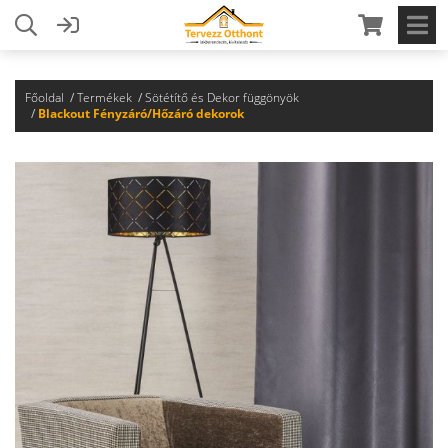
Főoldal
Termékek
Sötétítő és Dekor függönyök
Blackout Fényzáró/Hőzáró dekorok