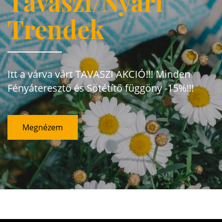
Tavaszi/Nyári
Trendek
Itt a várva várt TAVASZI AKCIÓ!!! Minden
Fényáteresztő és Sötétítő függöny -15%!!!
Megnézem