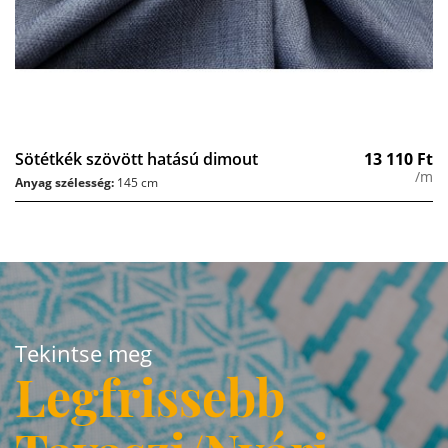
Sötétkék szövött hatású dimout
13 110
Ft
/m
Anyag szélesség:
145 cm
Tekintse meg
Legfrissebb