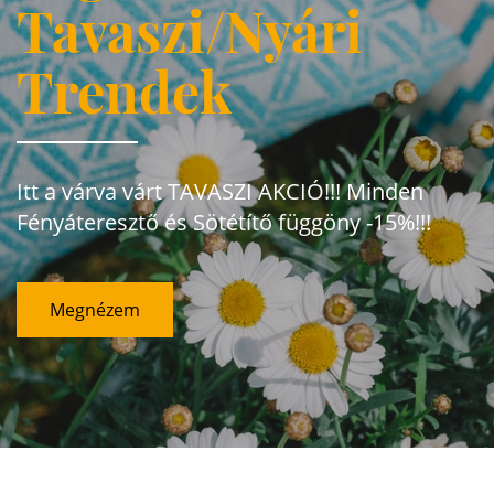
Tavaszi/Nyári
Trendek
Itt a várva várt TAVASZI AKCIÓ!!! Minden
Fényáteresztő és Sötétítő függöny -15%!!!
Megnézem