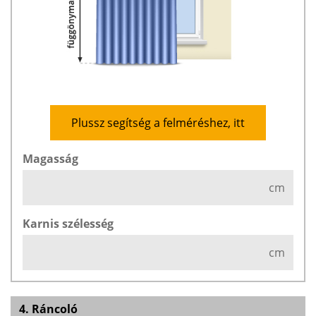
Plussz segítség a felméréshez, itt
Magasság
cm
Karnis szélesség
cm
4. Ráncoló