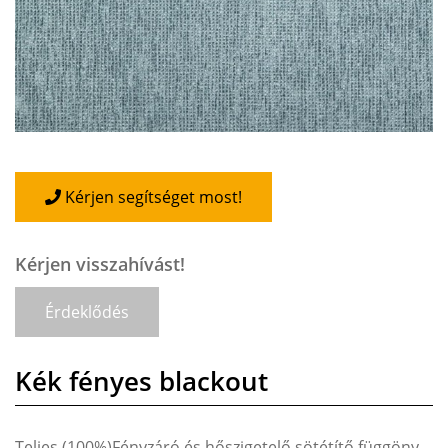
Kérjen segítséget most!
Kérjen visszahívást!
Érdeklődés
Kék fényes blackout
Teljes (100%)Fényzáró és hőszigetelő sötétítő függöny,