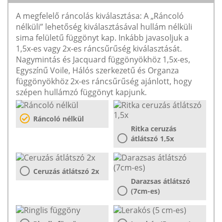
A megfelelő ráncolás kiválasztása: A „Ráncoló
nélküli” lehetőség kiválasztásával hullám nélküli
sima felületű függönyt kap. Inkább javasoljuk a
1,5x-es vagy 2x-es ráncsűrűség kiválasztását.
Nagymintás és Jacquard függönyökhöz 1,5x-es,
Egyszínű Voile, Hálós szerkezetű és Organza
függönyökhöz 2x-es ráncsűrűség ajánlott, hogy
szépen hullámzó függönyt kapjunk.
Ráncoló nélkül
Ritka ceruzás
átlátszó 1,5x
Ceruzás átlátszó 2x
Darazsas átlátszó
(7cm-es)