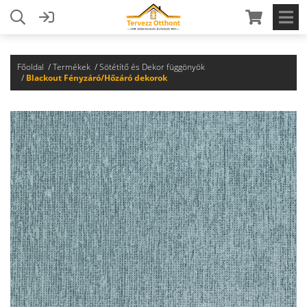
Főoldal
Termékek
Sötétítő és Dekor függönyök
Blackout Fényzáró/Hőzáró dekorok