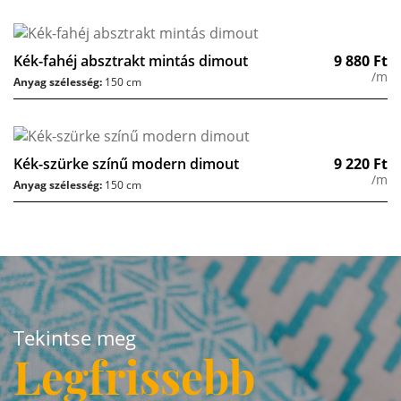
Kék-fahéj absztrakt mintás dimout
9 880
Ft
/m
Anyag szélesség:
150 cm
Kék-szürke színű modern dimout
9 220
Ft
/m
Anyag szélesség:
150 cm
Tekintse meg
Legfrissebb