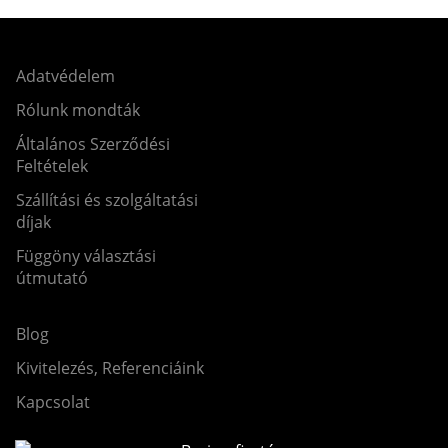
Adatvédelem
Rólunk mondták
Általános Szerződési
Feltételek
Szállítási és szolgáltatási
díjak
Függöny választási
útmutató
Blog
Kivitelezés, Referenciáink
Kapcsolat