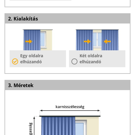
2. Kialakítás
Egy oldalra
Két oldalra
elhúzandó
elhúzandó
3. Méretek