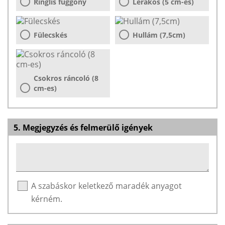
Ringlis függöny
Lerakós (5 cm-es)
Fülecskés
Hullám (7,5cm)
Csokros ráncoló (8
cm-es)
5. Megjegyzés és felmerülő igények
A szabáskor keletkező maradék anyagot
kérném.