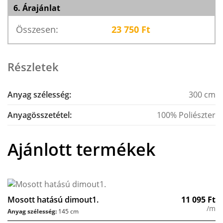
6. Árajánlat
Összesen:
23 750
Ft
Részletek
Anyag szélesség:
300 cm
Anyagösszetétel:
100% Poliészter
Ajánlott termékek
Mosott hatású dimout1.
11 095
Ft
/m
Anyag szélesség:
145 cm