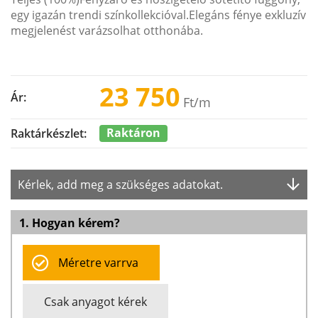
egy igazán trendi színkollekcióval.Elegáns fénye exkluzív
megjelenést varázsolhat otthonába.
23 750
Ár:
Ft
/m
Raktáron
Raktárkészlet:
Kérlek, add meg a szükséges adatokat.
1. Hogyan kérem?
Méretre varrva
Csak anyagot kérek