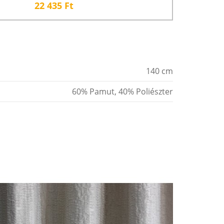
22 435
Ft
140 cm
60% Pamut, 40% Poliészter