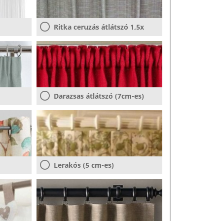
Ritka ceruzás átlátszó 1,5x
Darazsas átlátszó (7cm-es)
Lerakós (5 cm-es)