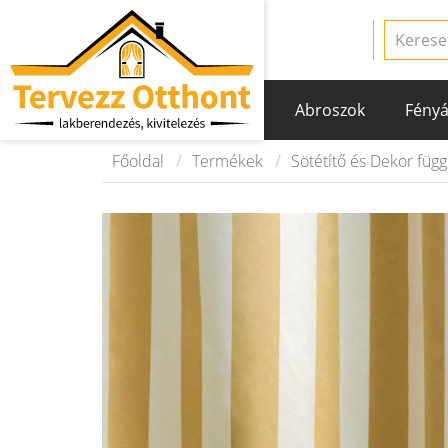
Abroszok
Fényá
Főoldal
Termékek
Sötétítő és Dekor füg