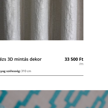
ézs 3D mintás dekor
33 500
Ft
/m
yag szélesség:
310 cm