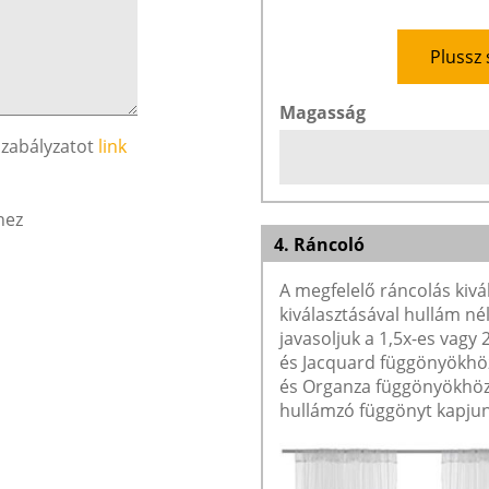
Plussz 
Magasság
szabályzatot
link
hez
4. Ráncoló
A megfelelő ráncolás kivá
kiválasztásával hullám né
javasoljuk a 1,5x-es vagy
és Jacquard függönyökhöz 
és Organza függönyökhöz 
hullámzó függönyt kapjun