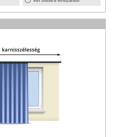
Két oldalra elhúzandó