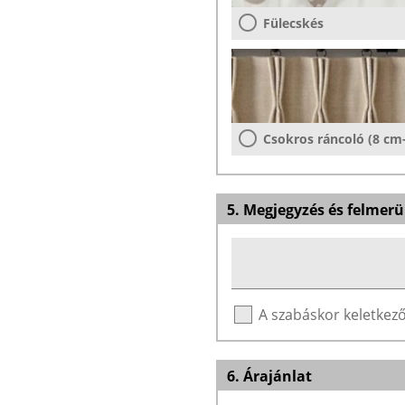
Fülecskés
Csokros ráncoló (8 cm
5. Megjegyzés és felmerü
A szabáskor keletke
6. Árajánlat