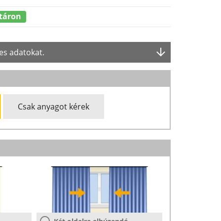
táron
es adatokat.
Csak anyagot kérek