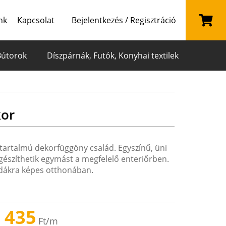
nk
Kapcsolat
Bejelentkezés / Regisztráció
Bútorok
Díszpárnák, Futók, Konyhai textilek
kor
artalmú dekorfüggöny család. Egyszínű, üni
egészíthetik egymást a megfelelő enteriőrben.
odákra képes otthonában.
 435
Ft
/m