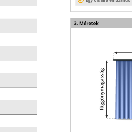
Egy oldalra elhúzandó
3. Méretek