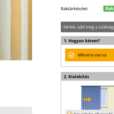
Rak
Raktárkészlet:
Kérlek, add meg a szükség
1. Hogyan kérem?
Méretre varrva
2. Kialakítás