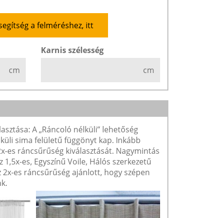
segítség a felméréshez, itt
Karnis szélesség
cm
cm
lasztása: A „Ráncoló nélküli” lehetőség
lküli sima felületű függönyt kap. Inkább
 2x-es ráncsűrűség kiválasztását. Nagymintás
1,5x-es, Egyszínű Voile, Hálós szerkezetű
2x-es ráncsűrűség ajánlott, hogy szépen
k.