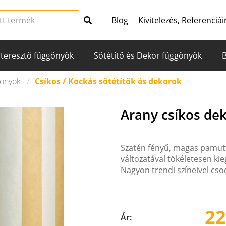
Blog
Kivitelezés, Referenciái
teresztő függönyök
Sötétítő és Dekor függönyök
gönyök
Csíkos / Kockás sötétítők és dekorok
Arany csíkos de
Szatén fényű, magas pamutt
változatával tökéletesen ki
Nagyon trendi színeivel cs
22
Ár: