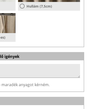
Hullám (7,5cm)
-es)
lő igények
ző maradék anyagot kérném.