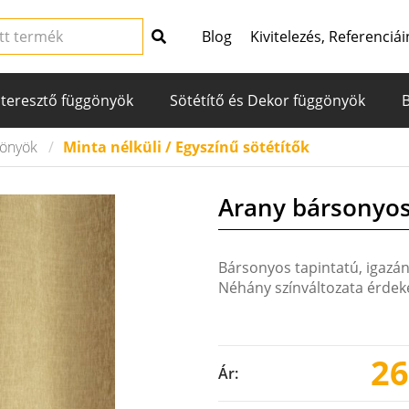
Blog
Kivitelezés, Referenciái
teresztő függönyök
Sötétítő és Dekor függönyök
gönyök
Minta nélküli / Egyszínű sötétítők
Arany bársonyos
Bársonyos tapintatú, igazá
Néhány színváltozata érdeke
26
Ár: