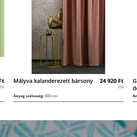
Ft
Mályva kalanderezett bársony
24 920
Ft
G
/m
/m
d
Anyag szélesség:
300 cm
An