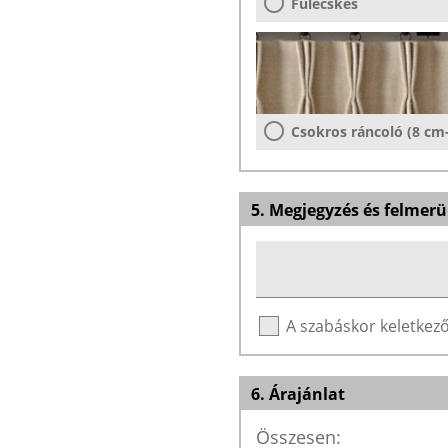
Fülecskés
Csokros ráncoló (8 cm
5. Megjegyzés és felmerü
A szabáskor keletke
6. Árajánlat
Összesen: