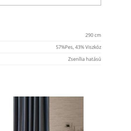
290 cm
57%Pes, 43% Viszkóz
Zsenília hatású