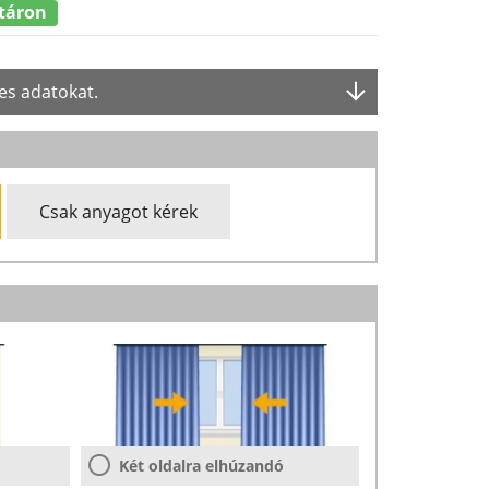
táron
es adatokat.
Csak anyagot kérek
Két oldalra elhúzandó