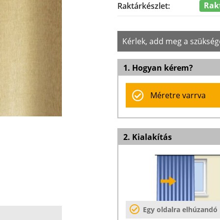
Rak
Raktárkészlet:
Kérlek, add meg a szükség
1. Hogyan kérem?
Méretre varrva
2. Kialakítás
Egy oldalra elhúzandó