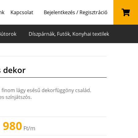
nk
Kapcsolat
Bejelentkezés / Regisztráció
Bútorok
Díszpárnák, Futók, Konyhai textilek
 dekor
n finom lágy esésű dekorfüggöny család.
s színjátszós.
 980
Ft
/m