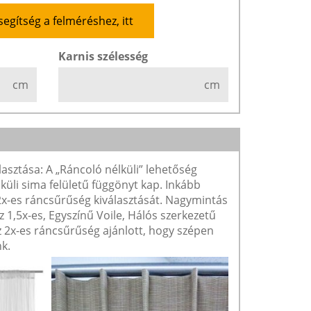
segítség a felméréshez, itt
Karnis szélesség
cm
cm
lasztása: A „Ráncoló nélküli” lehetőség
lküli sima felületű függönyt kap. Inkább
 2x-es ráncsűrűség kiválasztását. Nagymintás
1,5x-es, Egyszínű Voile, Hálós szerkezetű
2x-es ráncsűrűség ajánlott, hogy szépen
k.