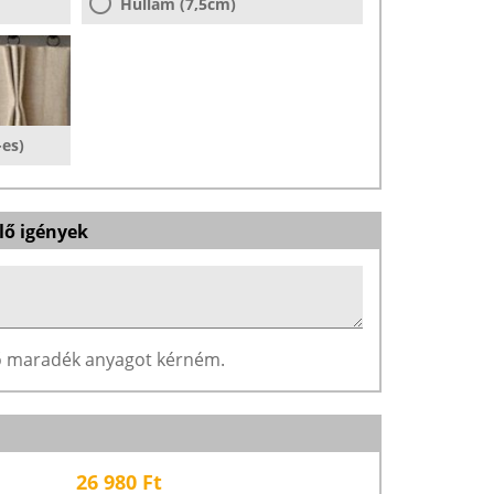
Hullám (7,5cm)
-es)
lő igények
ző maradék anyagot kérném.
26 980
Ft