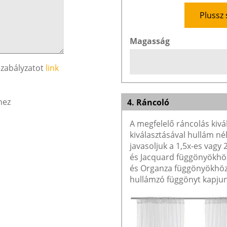
Plussz 
Magasság
szabályzatot
link
hez
4. Ráncoló
A megfelelő ráncolás kivá
kiválasztásával hullám né
javasoljuk a 1,5x-es vagy
és Jacquard függönyökhöz 
és Organza függönyökhöz 
hullámzó függönyt kapjun