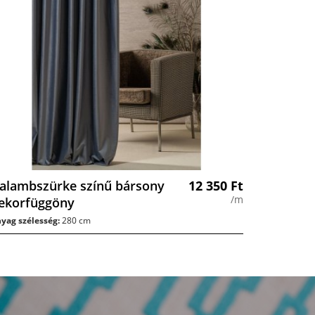
alambszürke színű bársony
12 350
Ft
/m
ekorfüggöny
yag szélesség:
280 cm