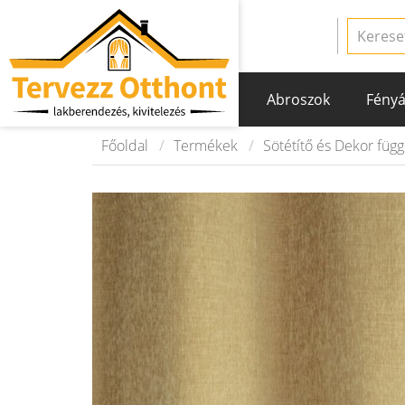
Abroszok
Fényá
Főoldal
Termékek
Sötétítő és Dekor füg