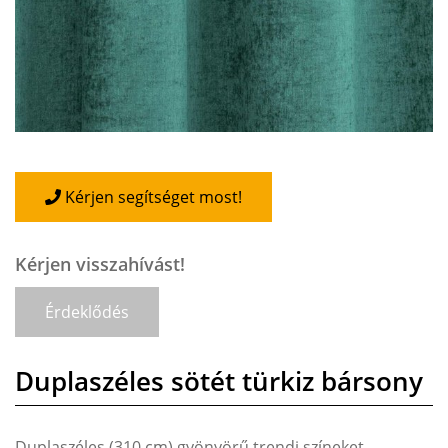
Kérjen segítséget most!
Kérjen visszahívást!
Érdeklődés
Duplaszéles sötét türkiz bársony
Duplaszéles (310 cm) gyönyörű trendi színeket