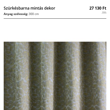
Szürkésbarna mintás dekor
27 130
Ft
/m
Anyag szélesség:
300 cm