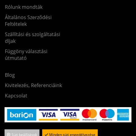
Rólunk mondták
Általános Szerződési
Feltételek
Szállítási és szolgáltatási
díjak
Függöny választási
útmutató
Blog
Kivitelezés, Referenciáink
Kapcsolat
Süti beállítások
Minden süti engedélyezése