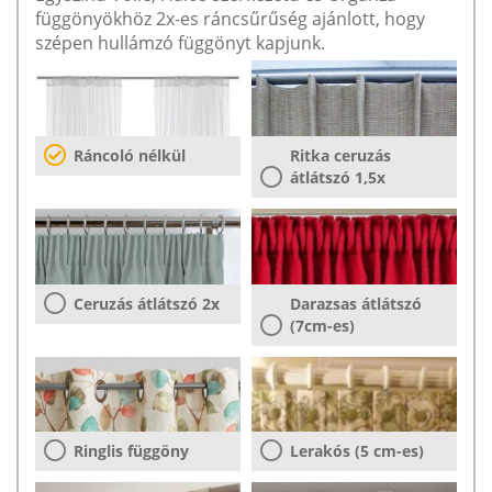
függönyökhöz 2x-es ráncsűrűség ajánlott, hogy
szépen hullámzó függönyt kapjunk.
Ráncoló nélkül
Ritka ceruzás
átlátszó 1,5x
Ceruzás átlátszó 2x
Darazsas átlátszó
(7cm-es)
Ringlis függöny
Lerakós (5 cm-es)