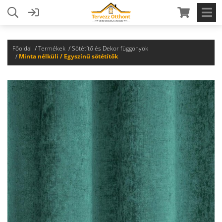
Főoldal
Termékek
Sötétítő és Dekor függönyök
Minta nélküli / Egyszínű sötétítők