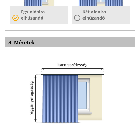
Egy oldalra
Két oldalra
elhúzandó
elhúzandó
3. Méretek