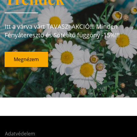
Itt a várva várt TAVASZI AKCIÓ!!! Minden
Fényáteresztő és Sötétítő függöny -15%!!!
Megnézem
Adatvédelem