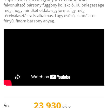
felvonultató bársony függöny kollekció. Különlegessége
még, hogy mindkét oldala egyforma, így még
térelválasztásra is alkalmas. Lágy esésű, csodálatos
fényű, finom bársony anyag.
23 930
Ár:
Ft
/m