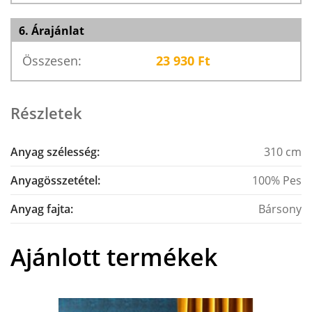
6. Árajánlat
Összesen:
23 930
Ft
Részletek
Anyag szélesség:
310 cm
Anyagösszetétel:
100% Pes
Anyag fajta:
Bársony
Ajánlott termékek