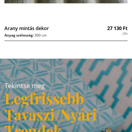
Arany mintás dekor
27 130
Ft
/m
Anyag szélesség:
300 cm
Tekintse meg
Legfrissebb
Tavaszi/Nyári
Trendek