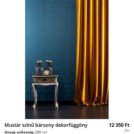
Mustár színű bársony dekorfüggöny
12 350
Ft
/m
Anyag szélesség:
280 cm