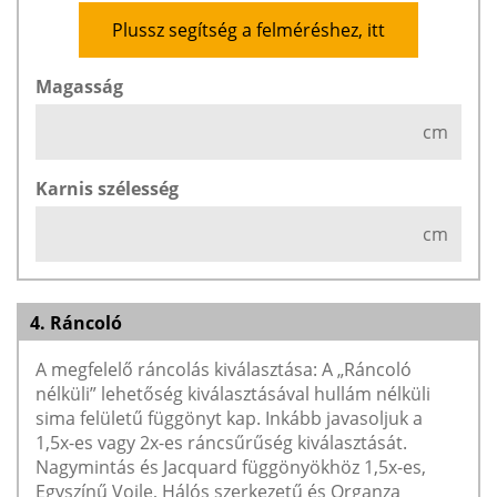
Plussz segítség a felméréshez, itt
Magasság
cm
Karnis szélesség
cm
4. Ráncoló
A megfelelő ráncolás kiválasztása: A „Ráncoló
nélküli” lehetőség kiválasztásával hullám nélküli
sima felületű függönyt kap. Inkább javasoljuk a
1,5x-es vagy 2x-es ráncsűrűség kiválasztását.
Nagymintás és Jacquard függönyökhöz 1,5x-es,
Egyszínű Voile, Hálós szerkezetű és Organza