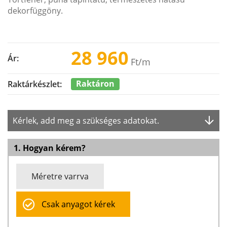
dekorfüggöny.
28 960
Ár:
Ft
/m
Raktáron
Raktárkészlet:
Kérlek, add meg a szükséges adatokat.
1. Hogyan kérem?
Méretre varrva
Csak anyagot kérek