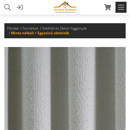
Főoldal
Termékek
Sötétítő és Dekor függönyök
Minta nélküli / Egyszínű sötétítők