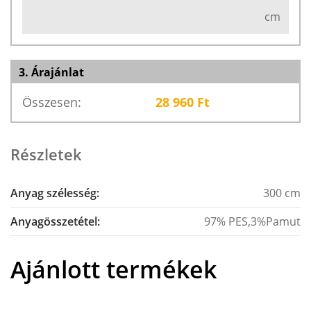
cm
3. Árajánlat
Összesen:
28 960
Ft
Részletek
Anyag szélesség:
300 cm
Anyagösszetétel:
97% PES,3%Pamut
Ajánlott termékek