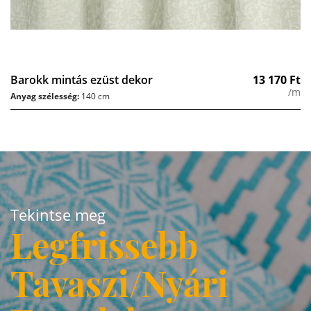
Barokk mintás ezüst dekor
13 170
Ft
/m
Anyag szélesség:
140 cm
Tekintse meg
Legfrissebb
Tavaszi/Nyári