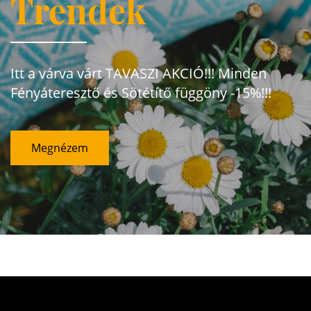
Trendek
Itt a várva várt TAVASZI AKCIÓ!!! Minden
Fényáteresztő és Sötétítő függöny -15%!!!
Megnézem