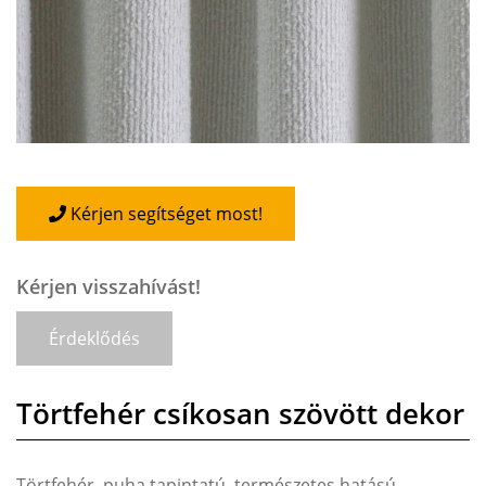
Kérjen segítséget most!
Kérjen visszahívást!
Érdeklődés
Törtfehér csíkosan szövött dekor
Törtfehér, puha tapintatú, természetes hatású