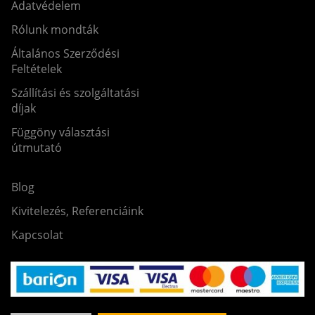
Adatvédelem
Rólunk mondták
Általános Szerződési
Feltételek
Szállítási és szolgáltatási
díjak
Függöny választási
útmutató
Blog
Kivitelezés, Referenciáink
Kapcsolat