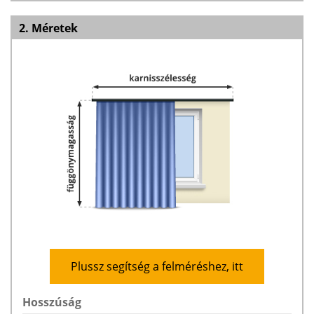
2. Méretek
Plussz segítség a felméréshez, itt
Hosszúság