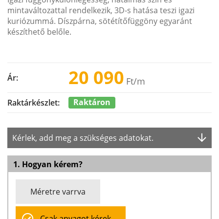
mintaváltozattal rendelkezik, 3D-s hatása teszi igazi
kuriózummá. Díszpárna, sötétítőfüggöny egyaránt
készíthető belőle.
20 090
Ár:
Ft
/m
Raktáron
Raktárkészlet:
Kérlek, add meg a szükséges adatokat.
1. Hogyan kérem?
Méretre varrva
Csak anyagot kérek