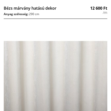
Bézs márvány hatású dekor
12 600
Ft
/m
Anyag szélesség:
290 cm