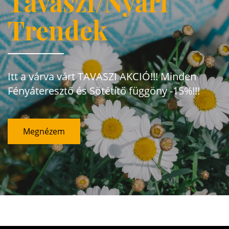
Tavaszi/Nyári
Trendek
Itt a várva várt TAVASZI AKCIÓ!!! Minden
Fényáteresztő és Sötétítő függöny -15%!!!
Megnézem