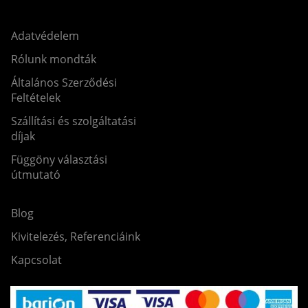
Adatvédelem
Rólunk mondták
Általános Szerződési
Feltételek
Szállítási és szolgáltatási
díjak
Függöny választási
útmutató
Blog
Kivitelezés, Referenciáink
Kapcsolat