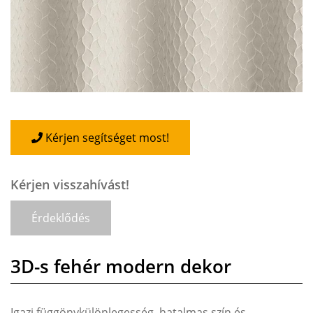
Kérjen segítséget most!
Kérjen visszahívást!
Érdeklődés
3D-s fehér modern dekor
Igazi függönykülönlegesség, hatalmas szín és