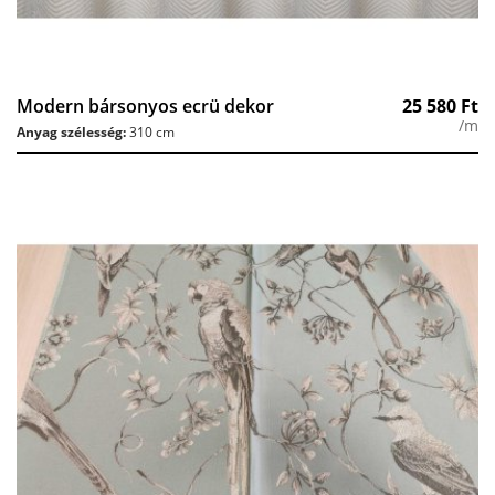
Modern bársonyos ecrü dekor
25 580
Ft
/m
Anyag szélesség:
310 cm