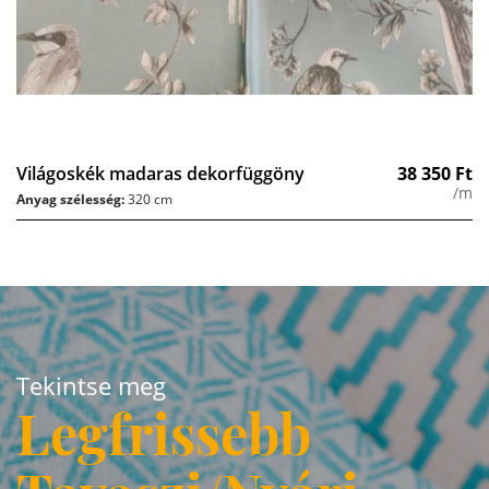
Világoskék madaras dekorfüggöny
38 350
Ft
/m
Anyag szélesség:
320 cm
Tekintse meg
Legfrissebb