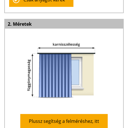
2. Méretek
Plussz segítség a felméréshez, itt