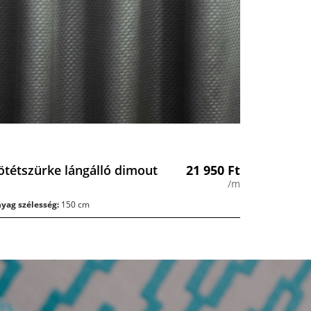
ötétszürke lángálló dimout
21 950
Ft
/m
yag szélesség:
150 cm