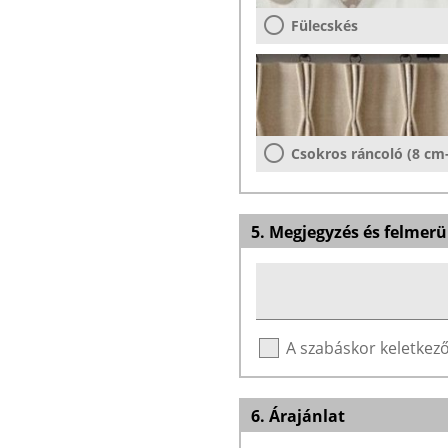
Fülecskés
Csokros ráncoló (8 cm
5. Megjegyzés és felmerü
A szabáskor keletke
6. Árajánlat