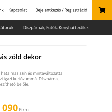
nk
Kapcsolat
Bejelentkezés / Regisztráció
Bútorok
Díszpárnák, Futók, Konyhai textilek
ás zöld dekor
 hatalmas szín és mintaváltozattal
szi igazi kuriózummá. Díszpárna,
szíthető belőle.
 090
Ft
/m