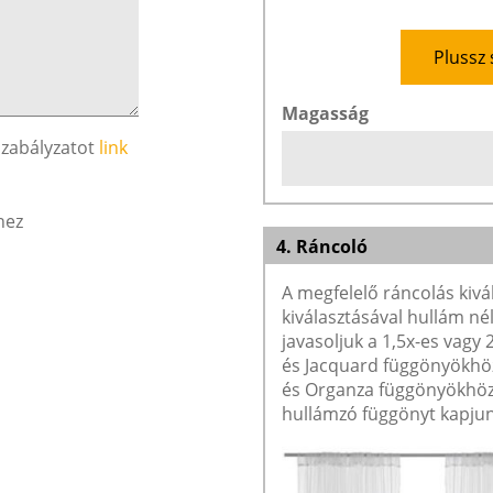
Plussz 
Magasság
szabályzatot
link
hez
4. Ráncoló
A megfelelő ráncolás kivá
kiválasztásával hullám né
javasoljuk a 1,5x-es vagy
és Jacquard függönyökhöz 
és Organza függönyökhöz 
hullámzó függönyt kapjun