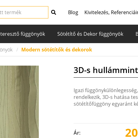
Blog
Kivitelezés, Referenciái
teresztő függönyök
Sötétítő és Dekor függönyök
gönyök
Modern sötétítők és dekorok
3D-s hullámmint
Igazi függönykülönlegesség,
rendelkezik, 3D-s hatása te
sötétítőfüggöny egyaránt ké
20
Ár: