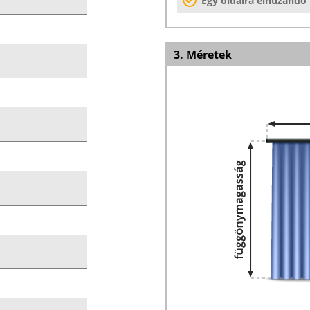
Egy oldalra elhúzandó
3. Méretek