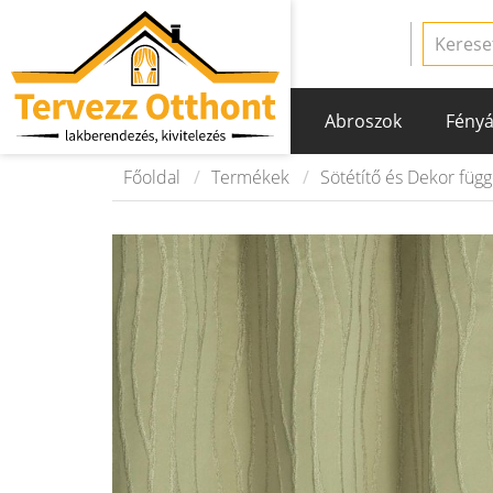
Abroszok
Fényá
Főoldal
Termékek
Sötétítő és Dekor füg