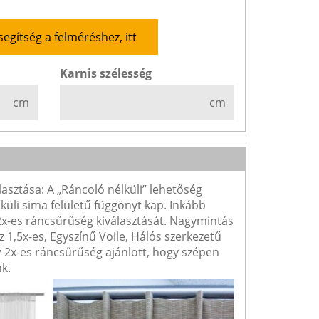
segítség a felméréshez, itt
Karnis szélesség
cm
cm
lasztása: A „Ráncoló nélküli” lehetőség
lküli sima felületű függönyt kap. Inkább
 2x-es ráncsűrűség kiválasztását. Nagymintás
1,5x-es, Egyszínű Voile, Hálós szerkezetű
2x-es ráncsűrűség ajánlott, hogy szépen
k.