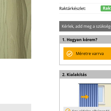
Rak
Raktárkészlet:
Kérlek, add meg a szükség
1. Hogyan kérem?
Méretre varrva
2. Kialakítás