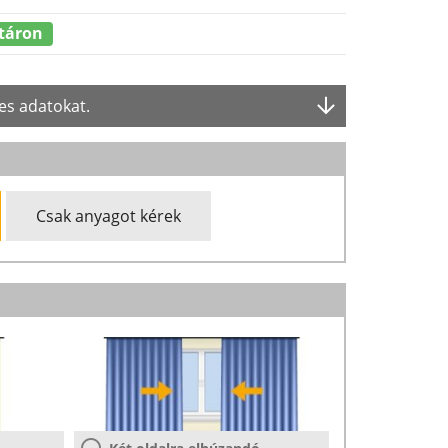
táron
es adatokat.
Csak anyagot kérek