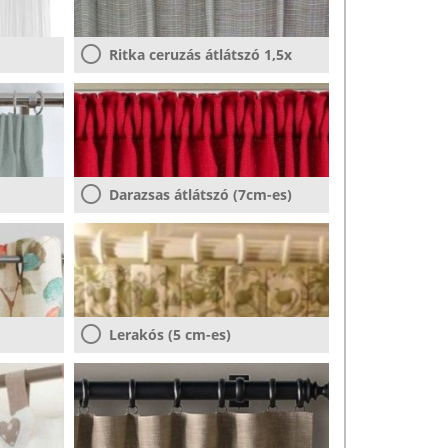
Ritka ceruzás átlátszó 1,5x
Darazsas átlátszó (7cm-es)
Lerakós (5 cm-es)