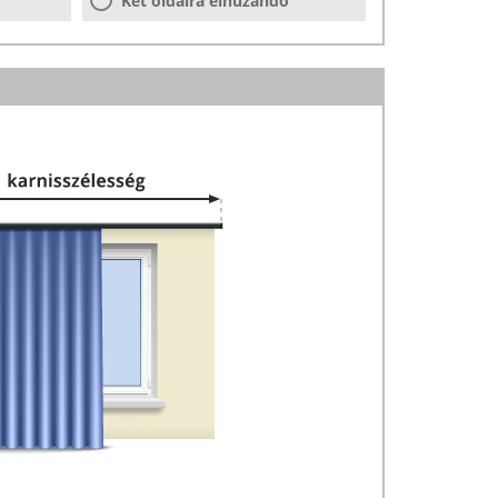
Két oldalra elhúzandó