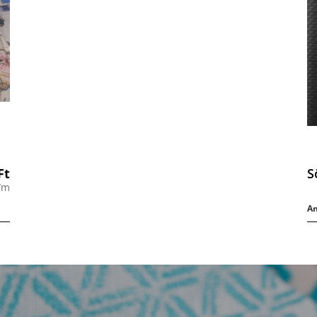
Ft
S
/m
An