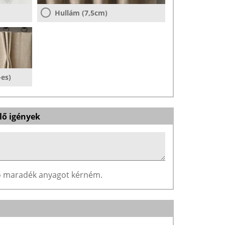
Hullám (7,5cm)
-es)
lő igények
ző maradék anyagot kérném.