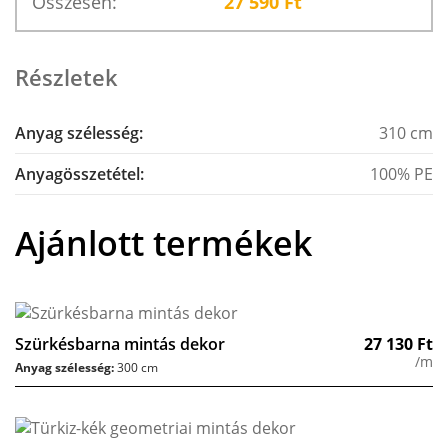
Összesen:
27 590
Ft
Részletek
Anyag szélesség:
310 cm
Anyagösszetétel:
100% PE
Ajánlott termékek
Szürkésbarna mintás dekor
27 130
Ft
/m
Anyag szélesség:
300 cm