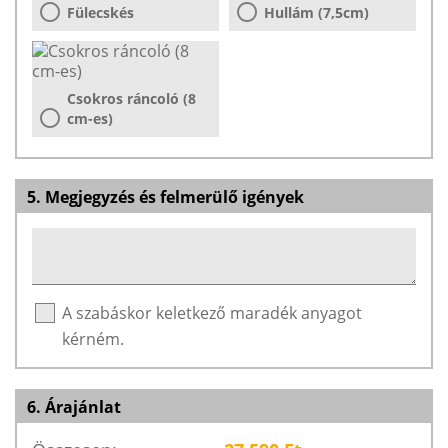
Fülecskés
Hullám (7,5cm)
Csokros ráncoló (8
cm-es)
5. Megjegyzés és felmerülő igények
A szabáskor keletkező maradék anyagot
kérném.
6. Árajánlat