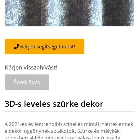
Kérjen segítséget most!
Kérjen visszahívást!
Érdeklődés
3D-s leveles szürke dekor
A 2021-es év legtrendibb színei és mintái ihlették ennek
a dekorfüggönynek az alkotóit. Szürke és mélykék
színekben, 4-féle mintaváltozat választható, ezáltal