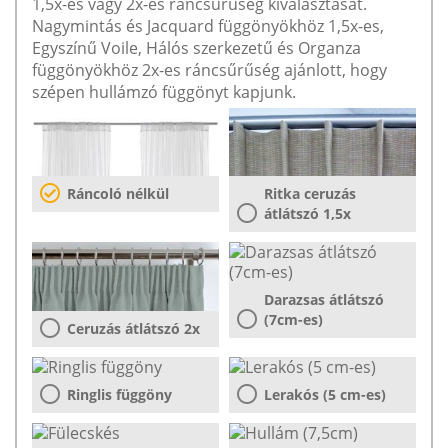
1,5x-es vagy 2x-es ráncsűrűség kiválasztását.
Nagymintás és Jacquard függönyökhöz 1,5x-es,
Egyszínű Voile, Hálós szerkezetű és Organza
függönyökhöz 2x-es ráncsűrűség ajánlott, hogy
szépen hullámzó függönyt kapjunk.
Ráncoló nélkül
Ritka ceruzás
átlátszó 1,5x
Darazsas átlátszó
(7cm-es)
Ceruzás átlátszó 2x
Ringlis függöny
Lerakós (5 cm-es)