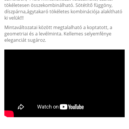
tökéletesen összekombinálható. Sötétítő függöny,
díszpárna,ágytakaró tökéletes kombinációja alakítható
ki velük!!!
Mintaváltozatai között megtalalható a koptatott, a
geometriai és a levélminta. Kellemes selyemfénye
eleganciát sugároz.