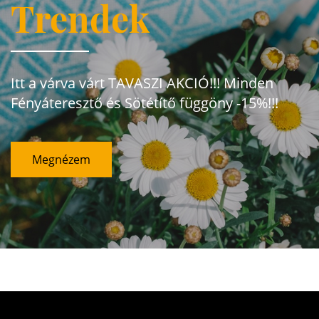
Trendek
Itt a várva várt TAVASZI AKCIÓ!!! Minden
Fényáteresztő és Sötétítő függöny -15%!!!
Megnézem