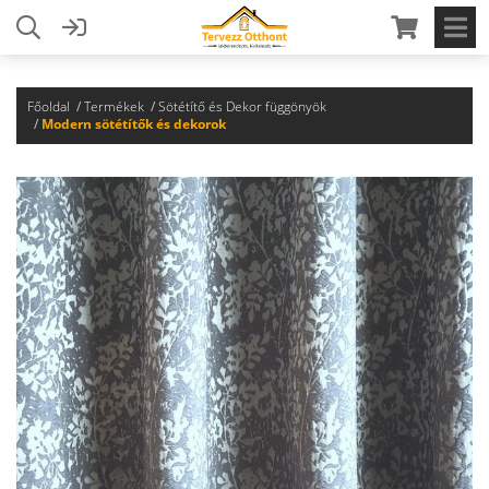
Főoldal
Termékek
Sötétítő és Dekor függönyök
Modern sötétítők és dekorok