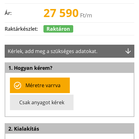
27 590
Ár:
Ft
/m
Raktáron
Raktárkészlet:
Kérlek, add meg a szükséges adatokat.
1. Hogyan kérem?
Méretre varrva
Csak anyagot kérek
2. Kialakítás