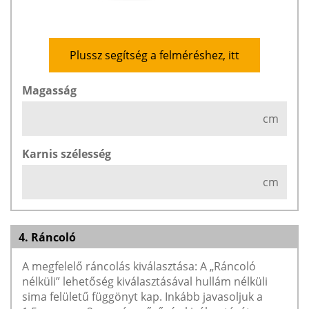
Plussz segítség a felméréshez, itt
Magasság
cm
Karnis szélesség
cm
4. Ráncoló
A megfelelő ráncolás kiválasztása: A „Ráncoló
nélküli” lehetőség kiválasztásával hullám nélküli
sima felületű függönyt kap. Inkább javasoljuk a