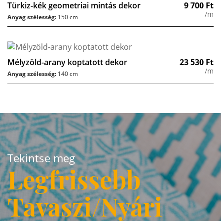
Türkiz-kék geometriai mintás dekor
9 700
Ft
/m
Anyag szélesség:
150 cm
Mélyzöld-arany koptatott dekor
23 530
Ft
/m
Anyag szélesség:
140 cm
Tekintse meg
Legfrissebb
Tavaszi/Nyári