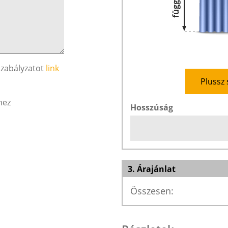
szabályzatot
link
Plussz 
hez
Hosszúság
3. Árajánlat
Összesen: