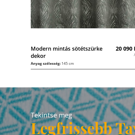
Modern mintás sötétszürke
20 090
dekor
Anyag szélesség:
145 cm
Tekintse meg
Legfrissebb Ta