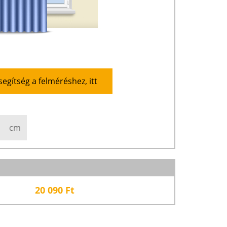
segítség a felméréshez, itt
cm
20 090
Ft