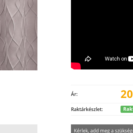
20
Ár:
Rak
Raktárkészlet:
Kérlek, add meg a szükség