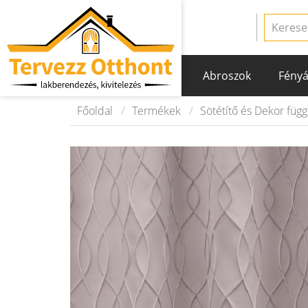
Abroszok
Fényá
Főoldal
Termékek
Sötétítő és Dekor füg