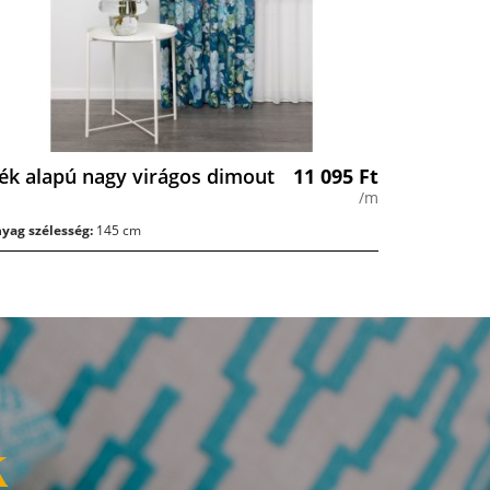
ék alapú nagy virágos dimout
11 095
Ft
/m
yag szélesség:
145 cm
k