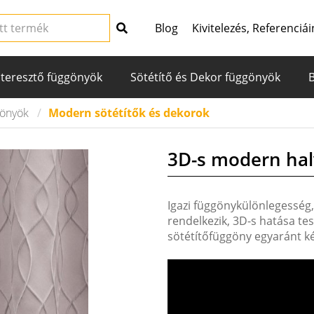
Blog
Kivitelezés, Referenciái
teresztő függönyök
Sötétítő és Dekor függönyök
gönyök
Modern sötétítők és dekorok
3D-s modern hal
Igazi függönykülönlegesség,
rendelkezik, 3D-s hatása te
sötétítőfüggöny egyaránt ké