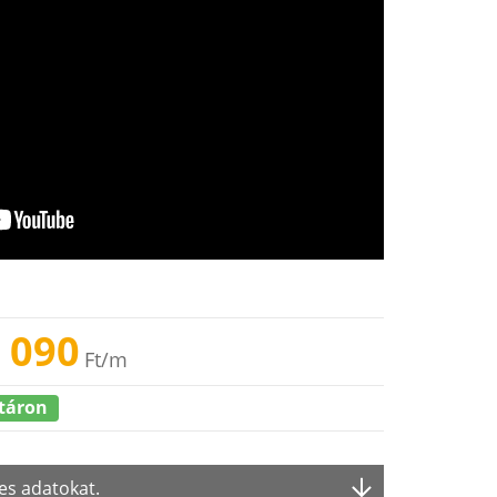
 090
Ft
/m
táron
es adatokat.