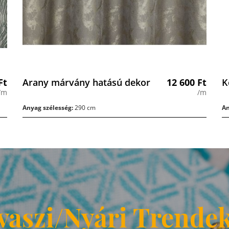
Ft
Arany márvány hatású dekor
12 600
Ft
K
/m
/m
Anyag szélesség:
290 cm
An
vaszi/Nyári Trende