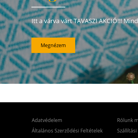
Itt a várva várt TAVASZI AKCIÓ!!! Min
Megnézem
Adatvédelem
Rólunk 
Általános Szerződési Feltételek
Szállítási