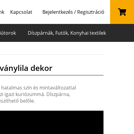
nk
Kapcsolat
Bejelentkezés / Regisztráció
Bútorok
Díszpárnák, Futók, Konyhai textilek
ványlila dekor
 hatalmas szín és mintaváltozattal
szi igazi kuriózummá. Díszpárna,
szíthető belőle.