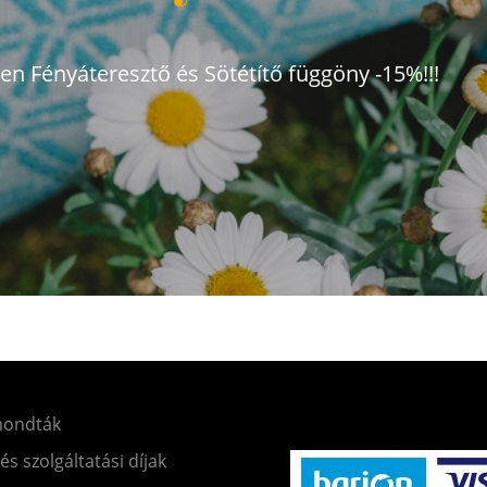
den Fényáteresztő és Sötétítő függöny -15%!!!
mondták
 és szolgáltatási díjak