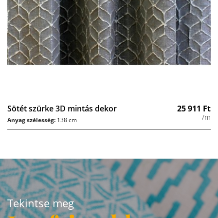
Sötét szürke 3D mintás dekor
25 911
Ft
/m
Anyag szélesség:
138 cm
Tekintse meg