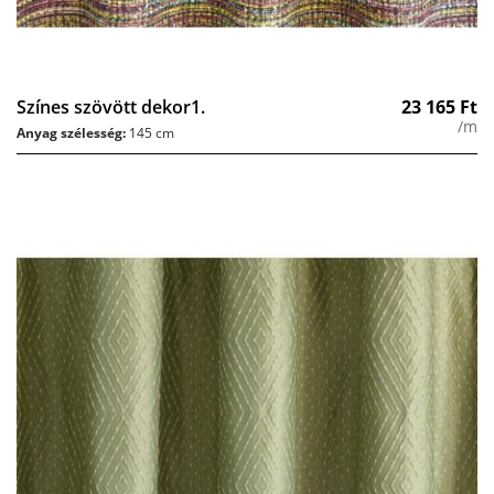
Színes szövött dekor1.
23 165
Ft
/m
Anyag szélesség:
145 cm