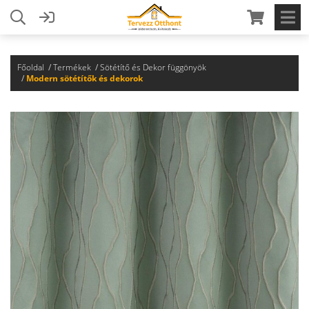
Főoldal
Termékek
Sötétítő és Dekor függönyök
Modern sötétítők és dekorok