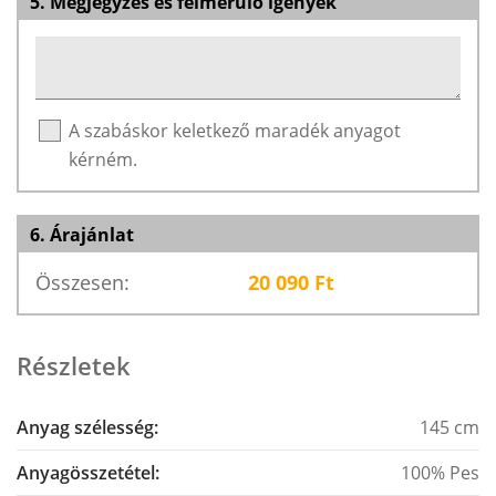
5. Megjegyzés és felmerülő igények
A szabáskor keletkező maradék anyagot
kérném.
6. Árajánlat
Összesen:
20 090
Ft
Részletek
Anyag szélesség:
145 cm
Anyagösszetétel:
100% Pes