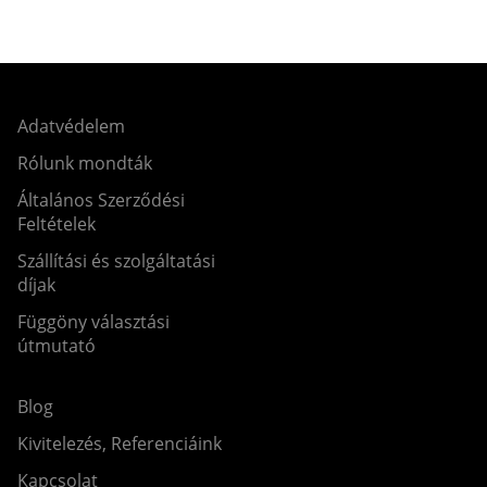
Adatvédelem
Rólunk mondták
Általános Szerződési
Feltételek
Szállítási és szolgáltatási
díjak
Függöny választási
útmutató
Blog
Kivitelezés, Referenciáink
Kapcsolat