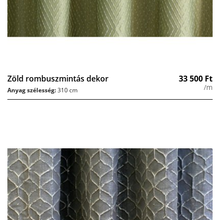
Zöld rombuszmintás dekor
33 500
Ft
/m
Anyag szélesség:
310 cm