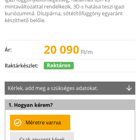
mintaváltozattal rendelkezik, 3D-s hatása teszi igazi
kuriózummá. Díszpárna, sötétítőfüggöny egyaránt
készíthető belőle.
20 090
Ár:
Ft
/m
Raktáron
Raktárkészlet:
Kérlek, add meg a szükséges adatokat.
1. Hogyan kérem?
Méretre varrva
Csak anyagot kérek