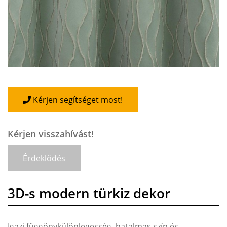
Kérjen segítséget most!
Kérjen visszahívást!
Érdeklődés
3D-s modern türkiz dekor
Igazi függönykülönlegesség, hatalmas szín és