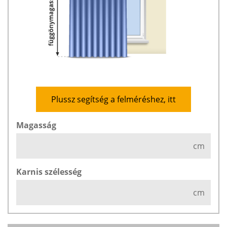
Plussz segítség a felméréshez, itt
Magasság
cm
Karnis szélesség
cm