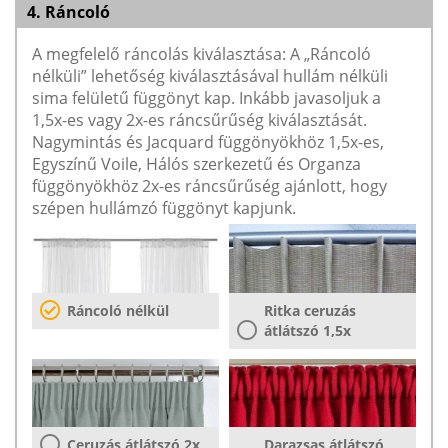
4. Ráncoló
A megfelelő ráncolás kiválasztása: A „Ráncoló
nélküli” lehetőség kiválasztásával hullám nélküli
sima felületű függönyt kap. Inkább javasoljuk a
1,5x-es vagy 2x-es ráncsűrűség kiválasztását.
Nagymintás és Jacquard függönyökhöz 1,5x-es,
Egyszínű Voile, Hálós szerkezetű és Organza
függönyökhöz 2x-es ráncsűrűség ajánlott, hogy
szépen hullámzó függönyt kapjunk.
Ráncoló nélkül
Ritka ceruzás
átlátszó 1,5x
Ceruzás átlátszó 2x
Darazsas átlátszó