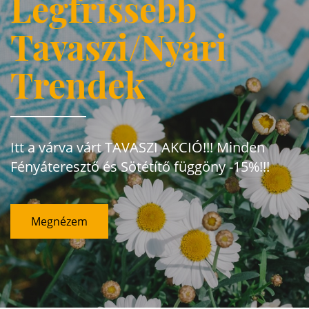
Legfrissebb
Tavaszi/Nyári
Trendek
Itt a várva várt TAVASZI AKCIÓ!!! Minden
Fényáteresztő és Sötétítő függöny -15%!!!
Megnézem