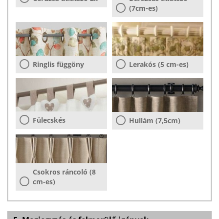
(7cm-es)
Ringlis függöny
Lerakós (5 cm-es)
Fülecskés
Hullám (7,5cm)
Csokros ráncoló (8
cm-es)