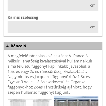
cm
Karnis szélesség
cm
4. Ráncoló
A megfelelő ráncolás kiválasztása: A „Ráncoló
nélküli” lehetőség kiválasztásával hullám nélküli
sima felületű függönyt kap. Inkább javasoljuk a
1,5x-es vagy 2x-es ráncsűrűség kiválasztását.
Nagymintás és Jacquard függönyökhöz 1,5x-es,
Egyszínű Voile, Hálós szerkezetű és Organza
függönyökhöz 2x-es ráncsűrűség ajánlott, hogy
szépen hullámzó függönyt kapjunk.