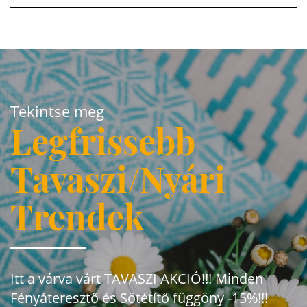
Tekintse meg
Legfrissebb
Tavaszi/Nyári
Trendek
Itt a várva várt TAVASZI AKCIÓ!!! Minden
Fényáteresztő és Sötétítő függöny -15%!!!