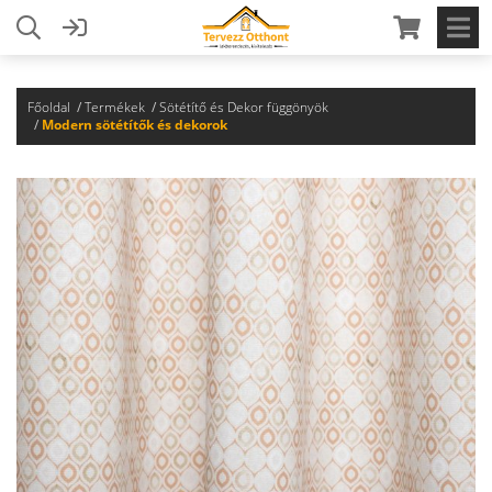
Főoldal
Termékek
Sötétítő és Dekor függönyök
Modern sötétítők és dekorok