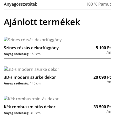
Anyagösszetétel:
100 % Pamut
Ajánlott termékek
Színes rózsás dekorfüggöny
5 100
Ft
/m
Anyag szélesség:
180 cm
3D-s modern szürke dekor
20 090
Ft
/m
Anyag szélesség:
145 cm
Kék rombuszmintás dekor
33 500
Ft
/m
Anyag szélesség:
310 cm