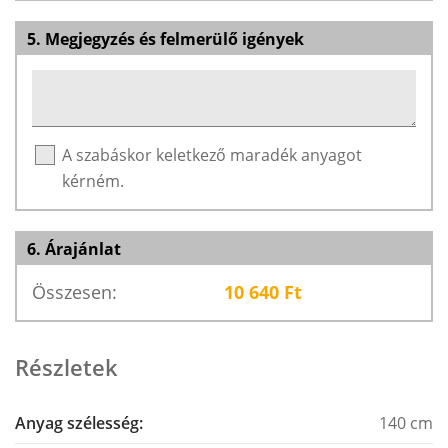
5. Megjegyzés és felmerülő igények
A szabáskor keletkező maradék anyagot
kérném.
6. Árajánlat
Összesen:
10 640
Ft
Részletek
Anyag szélesség:
140 cm