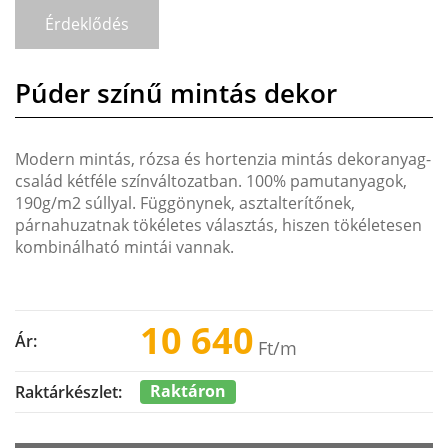
Érdeklődés
Púder színű mintás dekor
Modern mintás, rózsa és hortenzia mintás dekoranyag-
család kétféle színváltozatban. 100% pamutanyagok,
190g/m2 súllyal. Függönynek, asztalterítőnek,
párnahuzatnak tökéletes választás, hiszen tökéletesen
kombinálható mintái vannak.
10 640
Ár:
Ft
/m
Raktáron
Raktárkészlet: