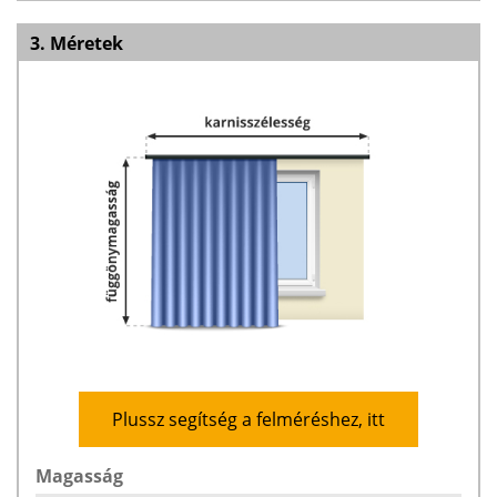
3. Méretek
Plussz segítség a felméréshez, itt
Magasság