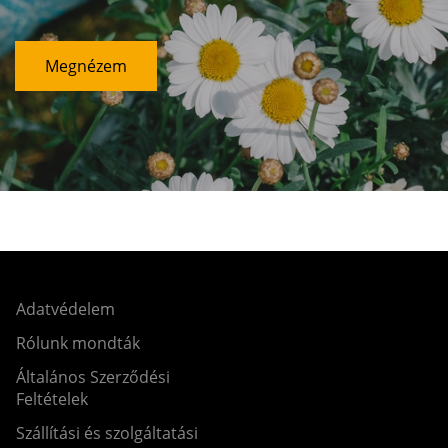
Megnézem
Adatvédelem
Rólunk mondták
Általános Szerződési
Feltételek
Szállítási és szolgáltatási