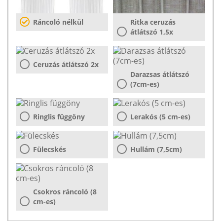
Ráncoló nélkül
Ritka ceruzás
átlátszó 1,5x
Ceruzás átlátszó 2x
Darazsas átlátszó
(7cm-es)
Ringlis függöny
Lerakós (5 cm-es)
Fülecskés
Hullám (7,5cm)
Csokros ráncoló (8
cm-es)