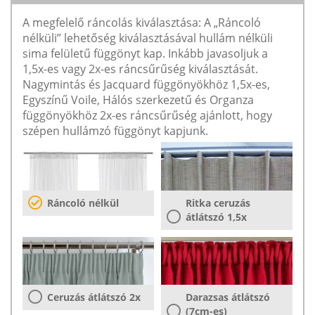
A megfelelő ráncolás kiválasztása: A „Ráncoló
nélküli” lehetőség kiválasztásával hullám nélküli
sima felületű függönyt kap. Inkább javasoljuk a
1,5x-es vagy 2x-es ráncsűrűség kiválasztását.
Nagymintás és Jacquard függönyökhöz 1,5x-es,
Egyszínű Voile, Hálós szerkezetű és Organza
függönyökhöz 2x-es ráncsűrűség ajánlott, hogy
szépen hullámzó függönyt kapjunk.
Ráncoló nélkül
Ritka ceruzás
átlátszó 1,5x
Ceruzás átlátszó 2x
Darazsas átlátszó
(7cm-es)