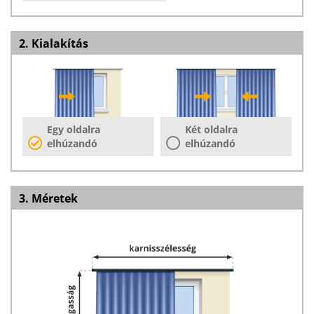
2. Kialakítás
Egy oldalra
Két oldalra
elhúzandó
elhúzandó
3. Méretek