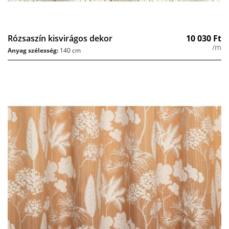
Rózsaszín kisvirágos dekor
10 030
Ft
/m
Anyag szélesség:
140 cm