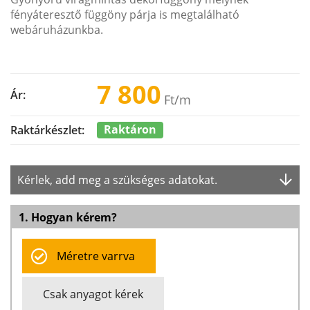
fényáteresztő függöny párja is megtalálható
webáruházunkba.
7 800
Ár:
Ft
/m
Raktáron
Raktárkészlet:
Kérlek, add meg a szükséges adatokat.
1. Hogyan kérem?
Méretre varrva
Csak anyagot kérek