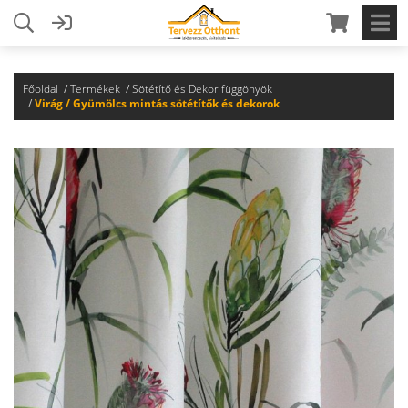
Főoldal
Termékek
Sötétítő és Dekor függönyök
Virág / Gyümölcs mintás sötétítők és dekorok