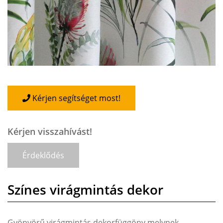
Kérjen segítséget most!
Kérjen visszahívást!
Érdeklődés
Színes virágmintás dekor
Gyönyörű virágmintás dekorfüggöny melynek