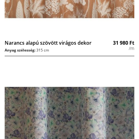
Narancs alapú szövött virágos dekor
31 980
Ft
/m
Anyag szélesség:
315 cm