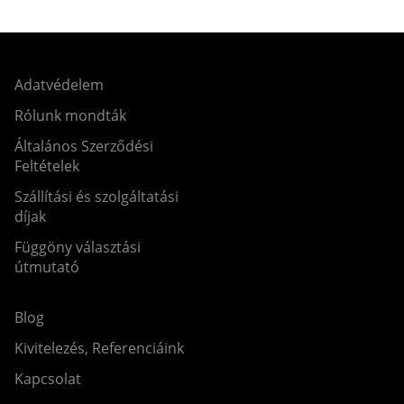
Adatvédelem
Rólunk mondták
Általános Szerződési
Feltételek
Szállítási és szolgáltatási
díjak
Függöny választási
útmutató
Blog
Kivitelezés, Referenciáink
Kapcsolat