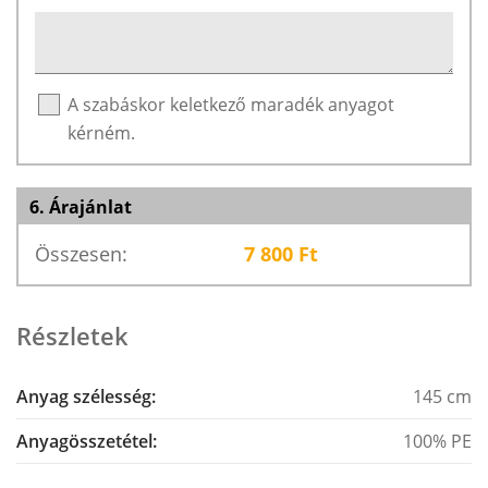
A szabáskor keletkező maradék anyagot
kérném.
6. Árajánlat
Összesen:
7 800
Ft
Részletek
Anyag szélesség:
145 cm
Anyagösszetétel:
100% PE