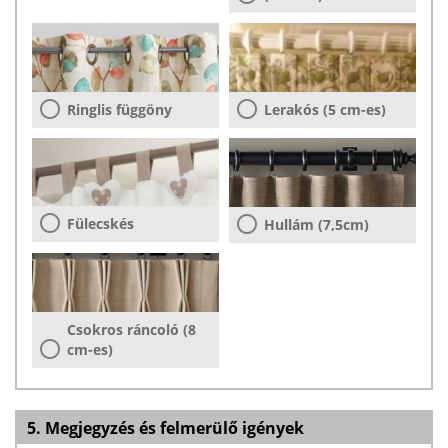
Ringlis függöny
Lerakós (5 cm-es)
Fülecskés
Hullám (7,5cm)
Csokros ráncoló (8
cm-es)
5. Megjegyzés és felmerülő igények