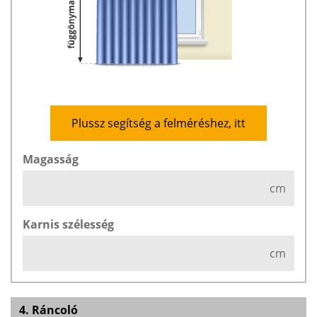
Plussz segítség a felméréshez, itt
Magasság
cm
Karnis szélesség
cm
4. Ráncoló