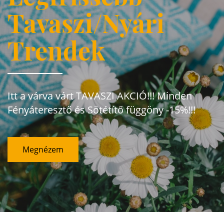
Tavaszi/Nyári
Trendek
Itt a várva várt TAVASZI AKCIÓ!!! Minden
Fényáteresztő és Sötétítő függöny -15%!!!
Megnézem