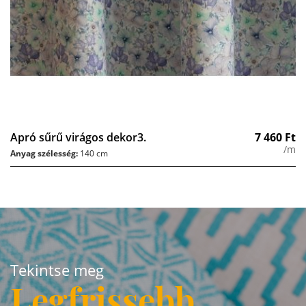
Apró sűrű virágos dekor3.
7 460
Ft
/m
Anyag szélesség:
140 cm
Tekintse meg
Legfrissebb