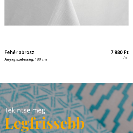
Fehér abrosz
7 980
Ft
/m
Anyag szélesség:
180 cm
Tekintse meg
Legfrissebb