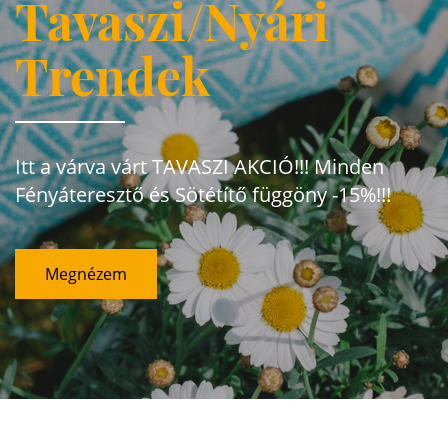
Tavaszi/Nyári
Trendek
Itt a várva várt TAVASZI AKCIÓ!!! Minden
Fényáteresztő és Sötétítő függöny -15%!!!
Megnézem