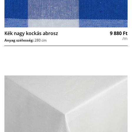
Kék nagy kockás abrosz
9 880
Ft
/m
Anyag szélesség:
280 cm