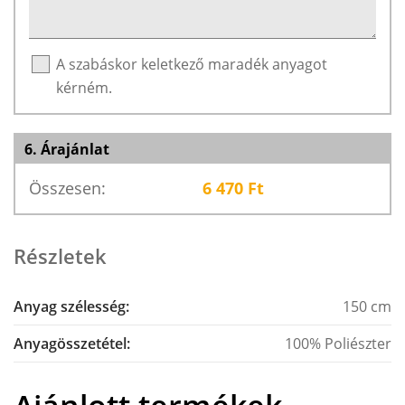
A szabáskor keletkező maradék anyagot
kérném.
6. Árajánlat
Összesen:
6 470
Ft
Részletek
Anyag szélesség:
150 cm
Anyagösszetétel:
100% Poliészter