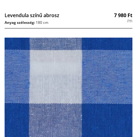
Levendula színű abrosz
7 980
Ft
/m
Anyag szélesség:
180 cm