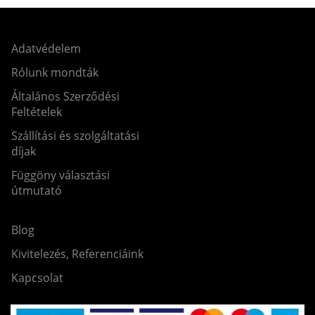
Adatvédelem
Rólunk mondták
Általános Szerződési
Feltételek
Szállítási és szolgáltatási
díjak
Függöny választási
útmutató
Blog
Kivitelezés, Referenciáink
Kapcsolat