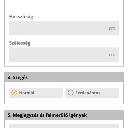
Hosszúság
cm
Szélesség
cm
4. Szegés
Normál
Ferdepántos
5. Megjegyzés és felmerülő igények