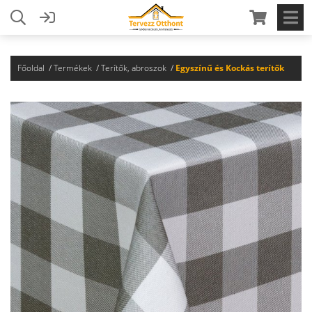
Főoldal
Termékek
Terítők, abroszok
Egyszínű és Kockás terítők