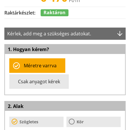
Ft
/m
Raktáron
Raktárkészlet:
Kérlek, add meg a szükséges adatokat.
1. Hogyan kérem?
Méretre varrva
Csak anyagot kérek
2. Alak
Szögletes
Kör