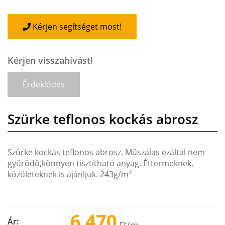
Kérjen segítséget most!
Kérjen visszahívást!
Érdeklődés
Szürke teflonos kockás abrosz
Szürke kockás teflonos abrosz. Műszálas ezáltal nem
gyűrődő,könnyen tisztítható anyag. Éttermeknek,
2
közületeknek is ajánljuk. 243g/m
6 470
Ár: