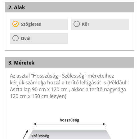
2. Alak
Szögletes
Kör
Ovál
3. Méretek
Az asztal "Hosszúság - Szélesség" méreteihez
kérjük számolja hozzá a terítő lelógását is (Például :
Asztallap 90 cm x 120 cm , akkor a terítő nagysága
120 cm x 150 cm legyen)