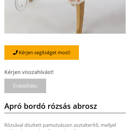
Kérjen segítséget most!
Kérjen visszahívást!
Érdeklődés
Apró bordó rózsás abrosz
Rózsával díszített pamutvászon asztalterítő, mellyel