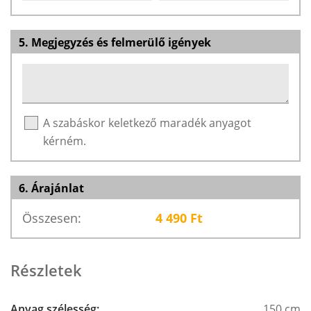
5. Megjegyzés és felmerülő igények
A szabáskor keletkező maradék anyagot
kérném.
6. Árajánlat
Összesen:
4 490
Ft
Részletek
Anyag szélesség:
150 cm