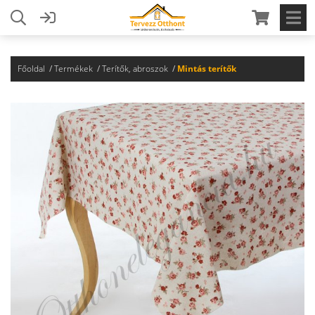
Főoldal
Termékek
Terítők, abroszok
Mintás terítők