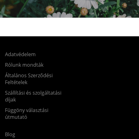
Adatvédelem
Rólunk mondták
Általános Szerződési
Feltételek
Szállítási és szolgáltatási
díjak
Függöny választási
útmutató
Blog