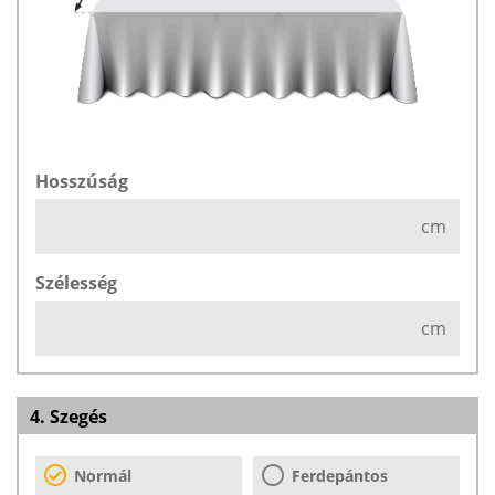
Hosszúság
cm
Szélesség
cm
4. Szegés
Normál
Ferdepántos