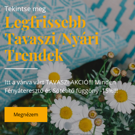
Tekintse meg
Legfrissebb
Tavaszi/Nyári
Trendek
Itt a várva várt TAVASZI AKCIÓ!!! Minden
Fényáteresztő és Sötétítő függöny -15%!!!
Megnézem