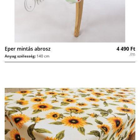
Eper mintás abrosz
4 490
Ft
/m
Anyag szélesség:
140 cm