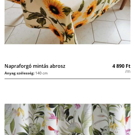
Napraforgó mintás abrosz
4 890
Ft
/m
Anyag szélesség:
140 cm