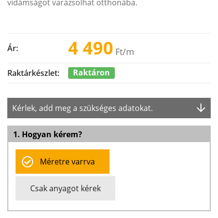
vidámságot varázsolhat otthonába.
4 490
Ár:
Ft
/m
Raktáron
Raktárkészlet:
Kérlek, add meg a szükséges adatokat.
1. Hogyan kérem?
Méretre varrva
Csak anyagot kérek