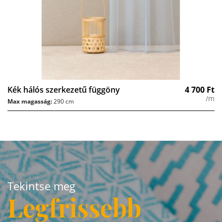
Kék hálós szerkezetű függöny
4 700
Ft
/m
Max magasság:
290 cm
Tekintse meg
Legfrissebb