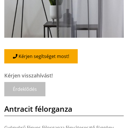
Kérjen segítséget most!
Kérjen visszahívást!
Érdeklődés
Antracit félorganza
Gyönyörű fényes félorganza fényáteresztő függöny.