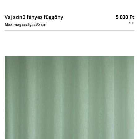
Vaj színű fényes függöny
5 030
Ft
/m
Max magasság:
295 cm