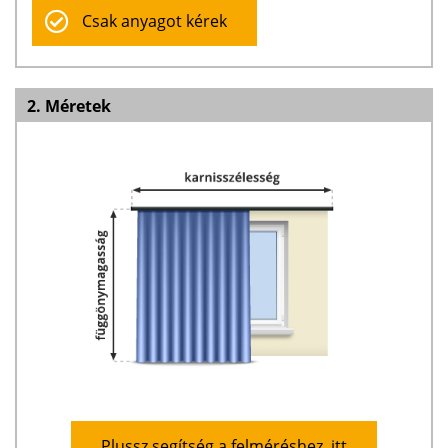
Csak anyagot kérek
2. Méretek
Plussz segítség a felméréshez, itt