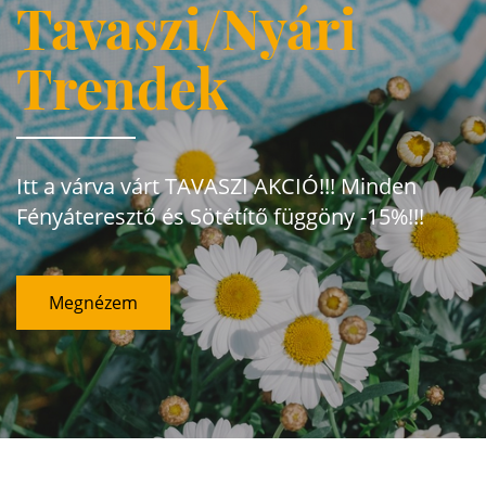
Tavaszi/Nyári
Trendek
Itt a várva várt TAVASZI AKCIÓ!!! Minden
Fényáteresztő és Sötétítő függöny -15%!!!
Megnézem