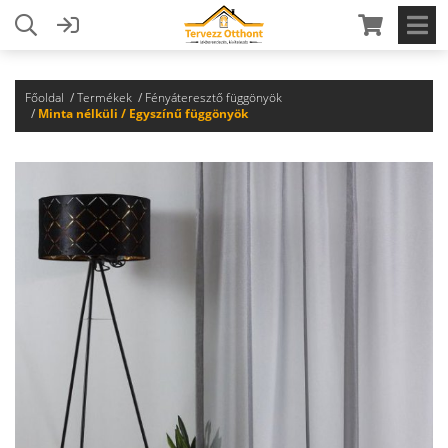
Főoldal
Termékek
Fényáteresztő függönyök
Minta nélküli / Egyszínű függönyök