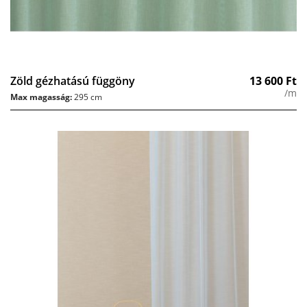
Zöld gézhatású függöny
13 600
Ft
/m
Max magasság:
295 cm