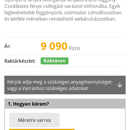
Csodálatos fénye csillogást varázsol otthonába. Egyik
legkedveltebb függönyünk, számtalan színváltozatban
és kétféle méretben rendelhető webáruházunkban.
9 090
Ár:
Ft
/m
Raktáron
Raktárkészlet:
Kérjük adja meg a szükséges anyagmennyiséget
vagy a Varráshoz szükséges adatokat
1. Hogyan kérem?
Méretre varrva