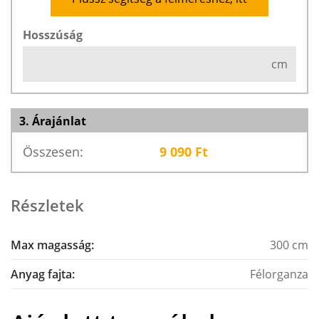
Hosszúság
cm
3. Árajánlat
Összesen:
9 090
Ft
Részletek
Max magasság:
300 cm
Anyag fajta:
Félorganza