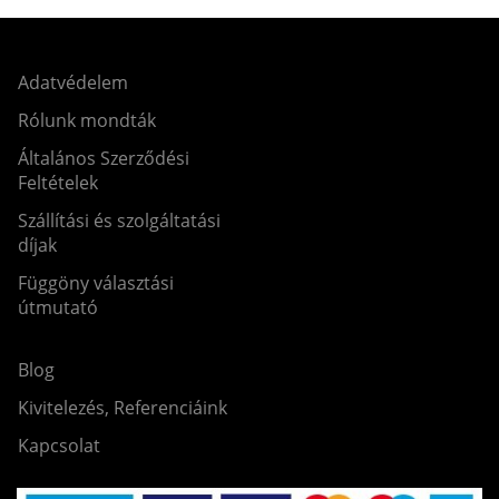
Adatvédelem
Rólunk mondták
Általános Szerződési
Feltételek
Szállítási és szolgáltatási
díjak
Függöny választási
útmutató
Blog
Kivitelezés, Referenciáink
Kapcsolat