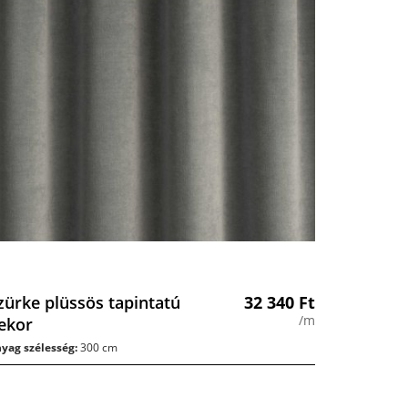
zürke plüssös tapintatú
32 340
Ft
/m
ekor
yag szélesség:
300 cm