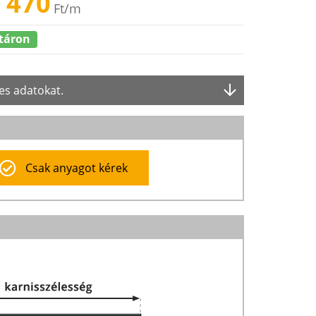
 470
Ft
/m
táron
es adatokat.
Csak anyagot kérek