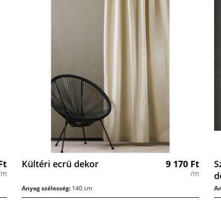
Ft
Kültéri ecrü dekor
9 170
Ft
S
/m
/m
d
Anyag szélesség:
140 cm
An