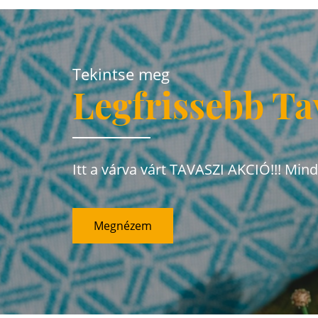
Tekintse meg
Legfrissebb Ta
Itt a várva várt TAVASZI AKCIÓ!!! Min
Megnézem