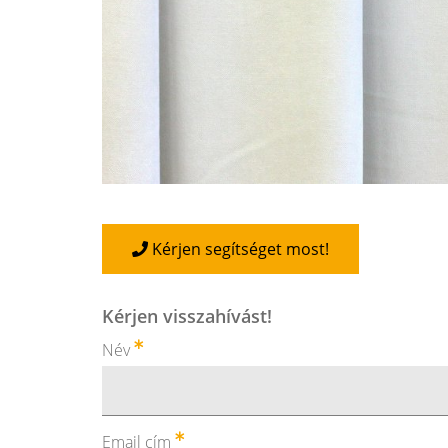
Kérjen segítséget most!
Kérjen visszahívást!
Név
Email cím