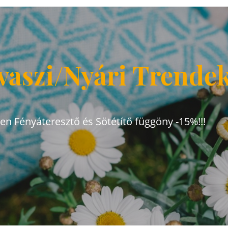
vaszi/Nyári Trende
den Fényáteresztő és Sötétítő függöny -15%!!!