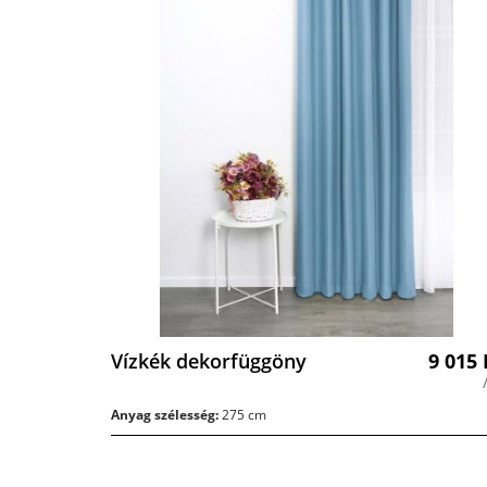
Vízkék dekorfüggöny
9 015
Anyag szélesség:
275 cm