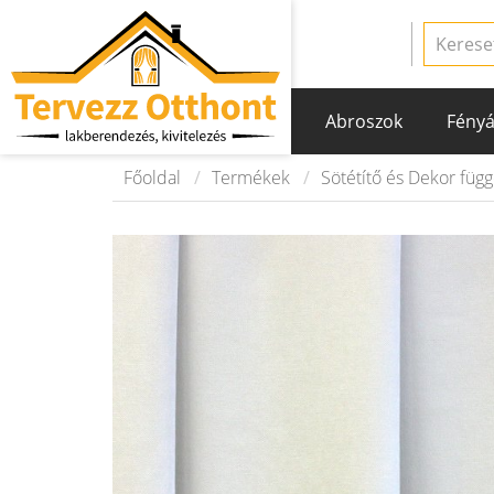
Abroszok
Fényá
Főoldal
Termékek
Sötétítő és Dekor füg