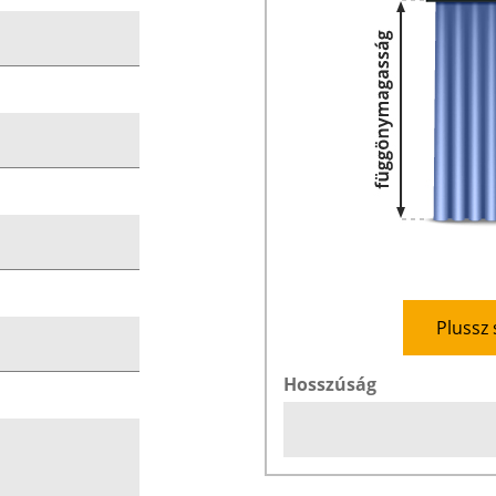
Plussz 
Hosszúság