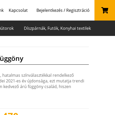
nk
Kapcsolat
Bejelentkezés / Regisztráció
Bútorok
Díszpárnák, Futók, Konyhai textilek
függöny
, hatalmas színválasztékkal rendelkező
dei 2021-es év újdonsága, ezt mutatja trendi
ten kedvező árú függöny család, hiszen