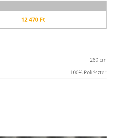
12 470
Ft
280 cm
100% Poliészter