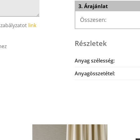
3. Árajánlat
Összesen:
szabályzatot
link
Részletek
hez
Anyag szélesség:
Anyagösszetétel: