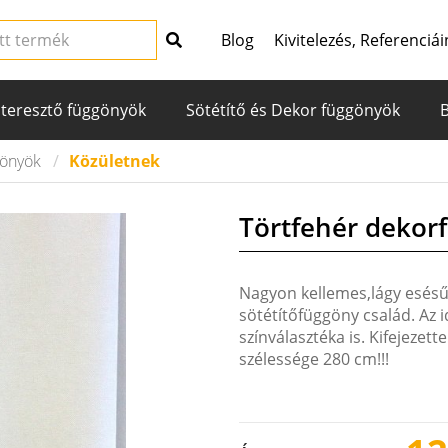
Blog
Kivitelezés, Referenciái
teresztő függönyök
Sötétítő és Dekor függönyök
gönyök
Közületnek
Törtfehér dekor
Nagyon kellemes,lágy esésű
sötétítőfüggöny család. Az i
színválasztéka is. Kifejezet
szélessége 280 cm!!!