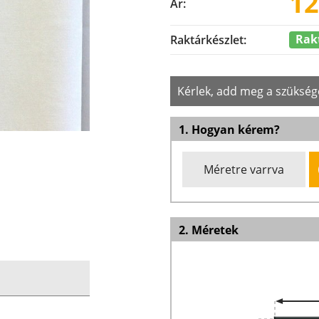
12
Ár:
Rak
Raktárkészlet:
Kérlek, add meg a szükség
1. Hogyan kérem?
Méretre varrva
2. Méretek