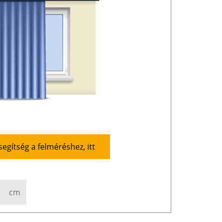
segítség a felméréshez, itt
cm