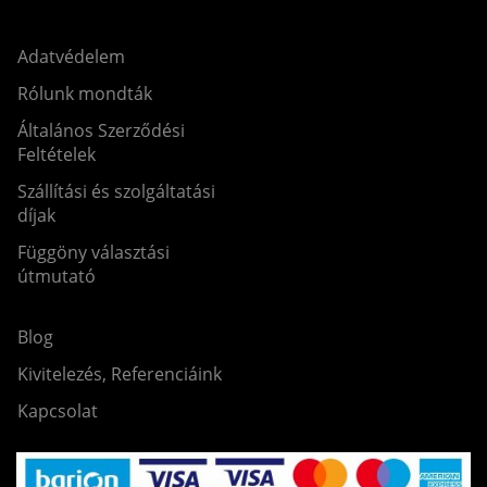
Adatvédelem
Rólunk mondták
Általános Szerződési
Feltételek
Szállítási és szolgáltatási
díjak
Függöny választási
útmutató
Blog
Kivitelezés, Referenciáink
Kapcsolat