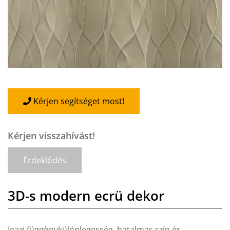
Kérjen segítséget most!
Kérjen visszahívást!
Érdeklődés
3D-s modern ecrü dekor
Igazi függönykülönlegesség, hatalmas szín és