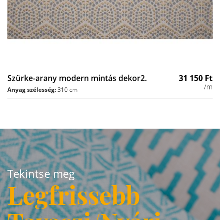
Szürke-arany modern mintás dekor2.
31 150
Ft
/m
Anyag szélesség:
310 cm
Tekintse meg
Legfrissebb