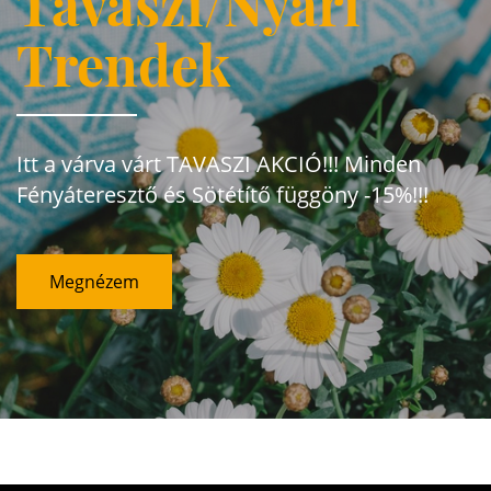
Tavaszi/Nyári
Trendek
Itt a várva várt TAVASZI AKCIÓ!!! Minden
Fényáteresztő és Sötétítő függöny -15%!!!
Megnézem