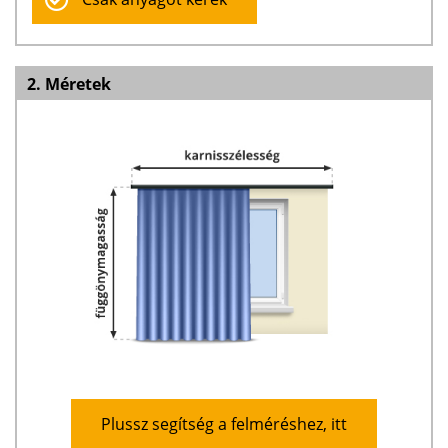
2. Méretek
Plussz segítség a felméréshez, itt