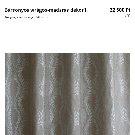
Bársonyos virágos-madaras dekor1.
22 500
Ft
/m
Anyag szélesség:
140 cm