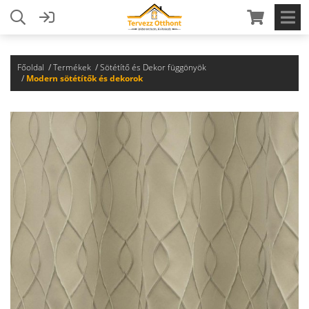
Főoldal
Termékek
Sötétítő és Dekor függönyök
Modern sötétítők és dekorok