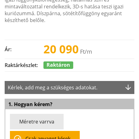
mintaváltozattal rendelkezik, 3D-s hatása teszi igazi
kuriózummá. Díszpárna, sötétítőfüggöny egyaránt
készíthető belőle.
20 090
Ár:
Ft
/m
Raktáron
Raktárkészlet:
Kérlek, add meg a szükséges adatokat.
1. Hogyan kérem?
Méretre varrva
Csak anyagot kérek