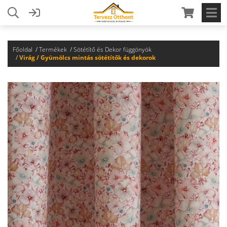
Főoldal
Termékek
Sötétítő és Dekor függönyök
Virág / Gyümölcs mintás sötétítők és dekorok