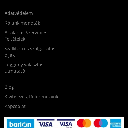
Adatvédelem
Rólunk mondták
Általános Szerződési
Feltételek
Szállítási és szolgáltatási
díjak
Függöny választási
útmutató
Blog
Kivitelezés, Referenciáink
Kapcsolat