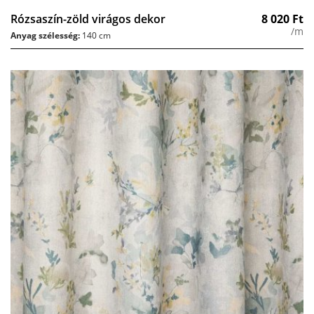
Rózsaszín-zöld virágos dekor
8 020
Ft
/m
Anyag szélesség:
140 cm