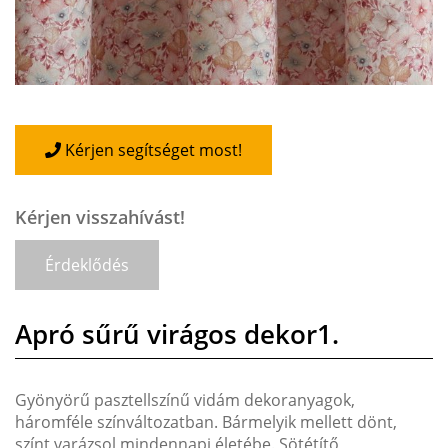
Kérjen segítséget most!
Kérjen visszahívást!
Érdeklődés
Apró sűrű virágos dekor1.
Gyönyörű pasztellszínű vidám dekoranyagok,
háromféle színváltozatban. Bármelyik mellett dönt,
színt varázsol mindennapi életébe. Sötétítő