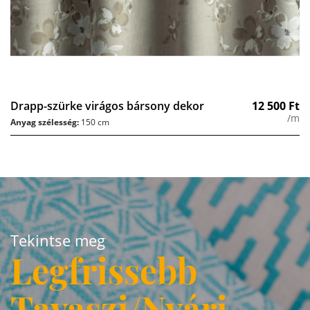
Drapp-szürke virágos bársony dekor
12 500
Ft
/m
Anyag szélesség:
150 cm
Tekintse meg
Legfrissebb
Tavaszi/Nyári