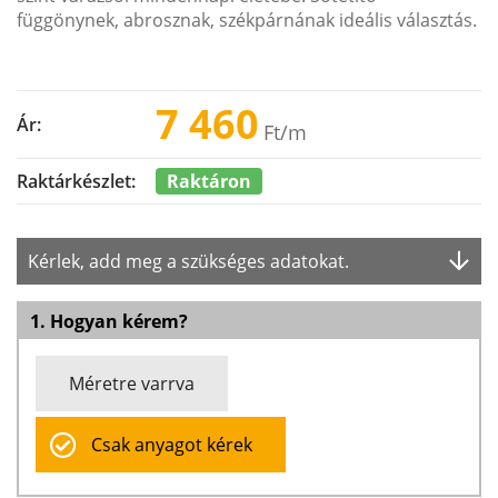
függönynek, abrosznak, székpárnának ideális választás.
7 460
Ár:
Ft
/m
Raktáron
Raktárkészlet:
Kérlek, add meg a szükséges adatokat.
1. Hogyan kérem?
Méretre varrva
Csak anyagot kérek