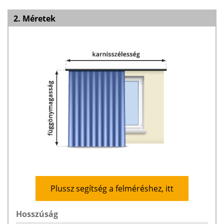
2. Méretek
Plussz segítség a felméréshez, itt
Hosszúság