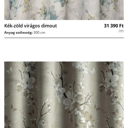
Kék-zöld virágos dimout
31 390
Ft
/m
Anyag szélesség:
300 cm