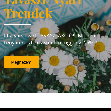
Trendek
Itt a várva várt TAVASZI AKCIÓ!!! Minden
Fényáteresztő és Sötétítő függöny -15%!!!
Megnézem